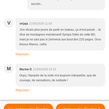
succès...
V
virjaja
21/05/2026 11:03
J'en rêvais plus jeune de partir en bateau, ça m'est passé... Je
rêve de montagnes maintenant! Sympa l'idée de cette BD,
mais je ne sais pas si j'arriverai aux bout des 220 pages. Gros
bisous Manou. cathy
Répondre
M
Marine D
21/05/2026 10:15
Oups, l'épopée de la voile m'a toujours interpellée, que de
courage, de sensations, de solitude !
Répondre
< Le hameau des Reychas
Le hameau des Reychas 3 :