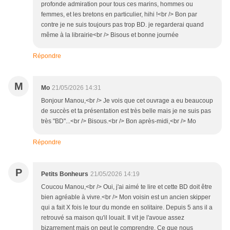
profonde admiration pour tous ces marins, hommes ou
femmes, et les bretons en particulier, hihi !<br /> Bon par
contre je ne suis toujours pas trop BD. je regarderai quand
même à la librairie<br /> Bisous et bonne journée
Répondre
M
Mo
21/05/2026 14:31
Bonjour Manou,<br /> Je vois que cet ouvrage a eu beaucoup
de succès et ta présentation est très belle mais je ne suis pas
très "BD"...<br /> Bisous.<br /> Bon après-midi,<br /> Mo
Répondre
P
Petits Bonheurs
21/05/2026 14:19
Coucou Manou,<br /> Oui, j'ai aimé te lire et cette BD doit être
bien agréable à vivre.<br /> Mon voisin est un ancien skipper
qui a fait X fois le tour du monde en solitaire. Depuis 5 ans il a
retrouvé sa maison qu'il louait. Il vit je l'avoue assez
bizarrement mais on peut le comprendre. Ce que nous