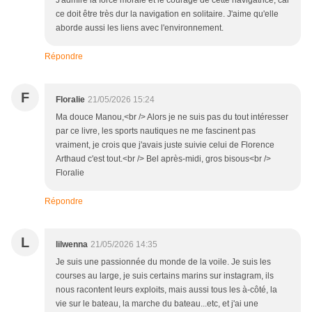
J'admire la force morale et le courage de cette navigatrice, car
ce doit être très dur la navigation en solitaire. J'aime qu'elle
aborde aussi les liens avec l'environnement.
Répondre
F
Floralie
21/05/2026 15:24
Ma douce Manou,<br /> Alors je ne suis pas du tout intéresser
par ce livre, les sports nautiques ne me fascinent pas
vraiment, je crois que j'avais juste suivie celui de Florence
Arthaud c'est tout.<br /> Bel après-midi, gros bisous<br />
Floralie
Répondre
L
lilwenna
21/05/2026 14:35
Je suis une passionnée du monde de la voile. Je suis les
courses au large, je suis certains marins sur instagram, ils
nous racontent leurs exploits, mais aussi tous les à-côté, la
vie sur le bateau, la marche du bateau...etc, et j'ai une