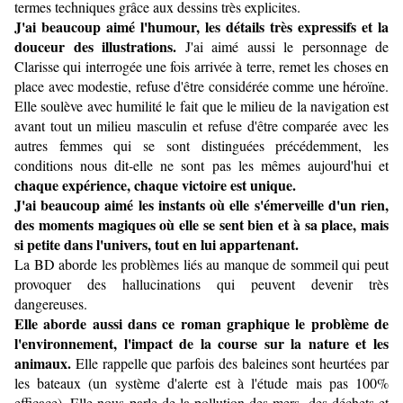
termes techniques grâce aux dessins très explicites.
J'ai beaucoup aimé l'humour, les détails très expressifs et la
douceur des illustrations.
J'ai aimé aussi le personnage de
Clarisse qui interrogée une fois arrivée à terre, remet les choses en
place avec modestie, refuse d'être considérée comme une héroïne.
Elle soulève avec humilité le fait que le milieu de la navigation est
avant tout un milieu masculin et refuse d'être comparée avec les
autres femmes qui se sont distinguées précédemment, les
conditions nous dit-elle ne sont pas les mêmes aujourd'hui et
chaque expérience, chaque victoire est unique.
J'ai beaucoup aimé les instants où elle s'émerveille d'un rien,
des moments magiques où elle se sent bien et à sa place, mais
si petite dans l'univers, tout en lui appartenant.
La BD aborde les problèmes liés au manque de sommeil qui peut
provoquer des hallucinations qui peuvent devenir très
dangereuses.
Elle aborde aussi dans ce roman graphique le problème de
l'environnement, l'impact de la course sur la nature et les
animaux.
Elle rappelle que parfois des baleines sont heurtées par
les bateaux (un système d'alerte est à l'étude mais pas 100%
efficace). Elle nous parle de la pollution des mers, des déchets et