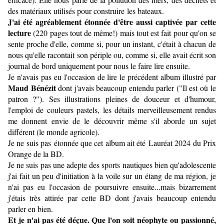
des matériaux utilisés pour construire les bateaux.
J'ai été agréablement étonnée d'être aussi captivée par cette
lecture
(220 pages tout de même!) mais tout est fait pour qu'on se
sente proche d'elle, comme si, pour un instant, c'était à chacun de
nous qu'elle racontait son périple ou, comme si, elle avait écrit son
journal de bord uniquement pour nous le faire lire ensuite.
Je n'avais pas eu l'occasion de lire le précédent album illustré par
Maud Bénézit
dont j'avais beaucoup entendu parler ("Il est où le
patron ?"). Ses illustrations pleines de douceur et d'humour,
l'emploi de couleurs pastels, les détails merveilleusement rendus
me donnent envie de le découvrir même s'il aborde un sujet
différent (le monde agricole).
Je ne suis pas étonnée que cet album ait été Lauréat 2024 du Prix
Orange de la BD.
Je ne suis pas une adepte des sports nautiques bien qu'adolescente
j'ai fait un peu d'initiation à la voile sur un étang de ma région, je
n'ai pas eu l'occasion de poursuivre ensuite...mais bizarrement
j'étais très attirée par cette BD dont j'avais beaucoup entendu
parler en bien.
Et je n'ai pas été déçue. Que l'on soit néophyte ou passionné,