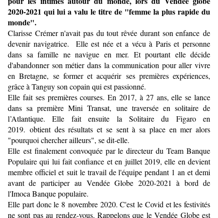
pour les intimes autour du monde, lors du Vendée globe
2020-2021 qui lui a valu le titre de "femme la plus rapide du
monde".
Clarisse Crémer n'avait pas du tout rêvée durant son enfance de
devenir navigatrice. Elle est née et a vécu à Paris et personne
dans sa famille ne navigue en mer. Et pourtant elle décide
d'abandonner son métier dans la communication pour aller vivre
en Bretagne, se former et acquérir ses premières expériences,
grâce à Tanguy son copain qui est passionné.
Elle fait ses premières courses. En 2017, à 27 ans, elle se lance
dans sa première Mini Transat, une traversée en solitaire de
l’Atlantique. Elle fait ensuite la Solitaire du Figaro en
2019. obtient des résultats et se sent à sa place en mer alors
"pourquoi chercher ailleurs", se dit-elle.
Elle est finalement convoquée par le directeur du Team Banque
Populaire qui lui fait confiance et en juillet 2019, elle en devient
membre officiel et suit le travail de l'équipe pendant 1 an et demi
avant de participer au Vendée Globe 2020-2021 à bord de
l'Imoca Banque populaire.
Elle part donc le 8 novembre 2020. C'est le Covid et les festivités
ne sont pas au rendez-vous. Rappelons que le Vendée Globe est