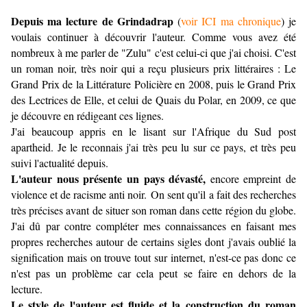
Depuis ma lecture de Grindadrap
(
voir ICI ma chronique
) je
voulais continuer à découvrir l'auteur. Comme vous avez été
nombreux à me parler de "Zulu" c'est celui-ci que j'ai choisi. C'est
un roman noir, très noir qui a reçu plusieurs prix littéraires : Le
Grand Prix de la Littérature Policière en 2008, puis le Grand Prix
des Lectrices de Elle, et celui de Quais du Polar, en 2009, ce que
je découvre en rédigeant ces lignes.
J'ai beaucoup appris en le lisant sur l'Afrique du Sud post
apartheid. Je le reconnais j'ai très peu lu sur ce pays, et très peu
suivi l'actualité depuis.
L'auteur nous présente un pays dévasté,
encore empreint de
violence et de racisme anti noir.
On sent qu'il a fait des recherches
très précises avant de situer son roman dans cette région du globe.
J'ai dû par contre compléter mes connaissances en faisant mes
propres recherches autour de certains sigles dont j'avais oublié la
signification mais on trouve tout sur internet, n'est-ce pas donc ce
n'est pas un problème car cela peut se faire en dehors de la
lecture.
Le style de l'auteur est fluide et la construction du roman