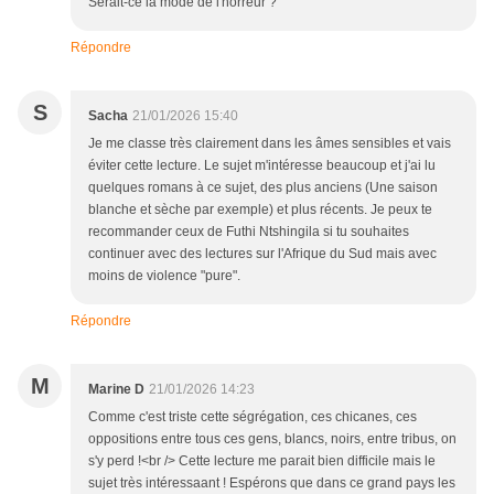
Serait-ce la mode de l'horreur ?
Répondre
S
Sacha
21/01/2026 15:40
Je me classe très clairement dans les âmes sensibles et vais
éviter cette lecture. Le sujet m'intéresse beaucoup et j'ai lu
quelques romans à ce sujet, des plus anciens (Une saison
blanche et sèche par exemple) et plus récents. Je peux te
recommander ceux de Futhi Ntshingila si tu souhaites
continuer avec des lectures sur l'Afrique du Sud mais avec
moins de violence "pure".
Répondre
M
Marine D
21/01/2026 14:23
Comme c'est triste cette ségrégation, ces chicanes, ces
oppositions entre tous ces gens, blancs, noirs, entre tribus, on
s'y perd !<br /> Cette lecture me parait bien difficile mais le
sujet très intéressaant ! Espérons que dans ce grand pays les