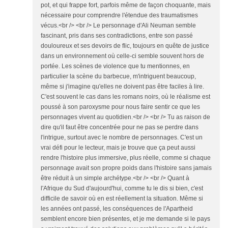
pot, et qui frappe fort, parfois même de façon choquante, mais
nécessaire pour comprendre l'étendue des traumatismes
vécus.<br /> <br /> Le personnage d'Ali Neuman semble
fascinant, pris dans ses contradictions, entre son passé
douloureux et ses devoirs de flic, toujours en quête de justice
dans un environnement où celle-ci semble souvent hors de
portée. Les scènes de violence que tu mentionnes, en
particulier la scène du barbecue, m'intriguent beaucoup,
même si j'imagine qu'elles ne doivent pas être faciles à lire.
C'est souvent le cas dans les romans noirs, où le réalisme est
poussé à son paroxysme pour nous faire sentir ce que les
personnages vivent au quotidien.<br /> <br /> Tu as raison de
dire qu'il faut être concentrée pour ne pas se perdre dans
l'intrigue, surtout avec le nombre de personnages. C'est un
vrai défi pour le lecteur, mais je trouve que ça peut aussi
rendre l'histoire plus immersive, plus réelle, comme si chaque
personnage avait son propre poids dans l'histoire sans jamais
être réduit à un simple archétype.<br /> <br /> Quant à
l'Afrique du Sud d'aujourd'hui, comme tu le dis si bien, c'est
difficile de savoir où en est réellement la situation. Même si
les années ont passé, les conséquences de l'Apartheid
semblent encore bien présentes, et je me demande si le pays