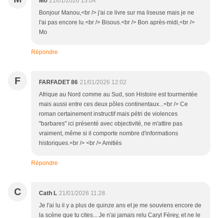
Mo
21/01/2026 13:04
Bonjour Manou,<br /> j'ai ce livre sur ma liseuse mais je ne
l'ai pas encore lu.<br /> Bisous.<br /> Bon après-midi,<br />
Mo
Répondre
F
FARFADET 86
21/01/2026 12:02
Afrique au Nord comme au Sud, son Histoire est tourmentée
mais aussi entre ces deux pôles continentaux...<br /> Ce
roman certainement instructif mais pétri de violences
"barbares" ici présenté avec objectivité, ne m'attire pas
vraiment, même si il comporte nombre d'informations
historiques.<br /> <br /> Amitiés
Répondre
C
Cath L
21/01/2026 11:28
Je l'ai lu il y a plus de quinze ans et je me souviens encore de
la scène que tu cites... Je n'ai jamais relu Caryl Férey, et ne le