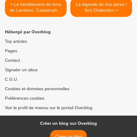
< Le tremblement de terre
La légende de nos pères /
de Lambesc. Catastrophes
Sorj Chalandon >
naturelles tome 1 /
Bertorello-Scotto & Stoffel-
Ruckstuhl
Hébergé par Overblog
Top articles
Pages
Contact
Signaler un abus
C.G.U.
Cookies et données personnelles
Préférences cookies
Voir le profil de manou sur le portail Overblog
Créer un blog sur Overblog
Créer un blog