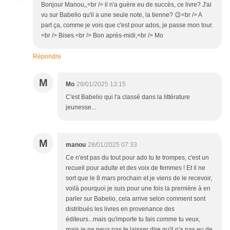
Bonjour Manou,,<br /> il n'a guère eu de succès, ce livre? J'ai
vu sur Babelio qu'il a une seule note, la tienne? 😉<br /> A
part ça, comme je vois que c'est pour ados, je passe mon tour.
<br /> Bises.<br /> Bon après-midi,<br /> Mo
Répondre
M
Mo
28/01/2025 13:15
C'est Babelio qui l'a classé dans la littérature
jeunesse...
M
manou
28/01/2025 07:33
Ce n'est pas du tout pour ado tu te trompes, c'est un
recueil pour adulte et des voix de femmes ! Et il ne
sort que le 8 mars prochain et je viens de le recevoir,
voilà pourquoi je suis pour une fois la première à en
parler sur Babelio, cela arrive selon comment sont
distribués les livres en provenance des
éditeurs...mais qu'importe tu fais comme tu veux,
mais je ne peux pas te laisser dire qu'il n'a pas eu de