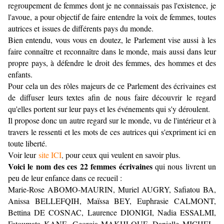
regroupement de femmes dont je ne connaissais pas l'existence, je
l'avoue, a pour objectif de faire entendre la voix de femmes, toutes
autrices et issues de différents pays du monde.
Bien entendu, vous vous en doutez, le Parlement vise aussi à les
faire connaître et reconnaître dans le monde, mais aussi dans leur
propre pays, à défendre le droit des femmes, des hommes et des
enfants.
Pour cela un des rôles majeurs de ce Parlement des écrivaines est
de diffuser leurs textes afin de nous faire découvrir le regard
qu'elles portent sur leur pays et les événements qui s'y déroulent.
Il propose donc un autre regard sur le monde, vu de l'intérieur et à
travers le ressenti et les mots de ces autrices qui s'expriment ici en
toute liberté.
Voir leur
site ICI
,
pour ceux qui veulent en savoir plus.
Voici le nom des ces 22 femmes écrivaines
qui nous livrent un
peu de leur enfance dans ce recueil :
Marie-Rose ABOMO-MAURIN, Muriel AUGRY, Safiatou BA,
Anissa BELLEFQIH, Maïssa BEY, Euphrasie CALMONT,
Bettina DE COSNAC, Laurence DIONIGI, Nadia ESSALMI,
Fatoumata KANE, Georgia MAKHLOUF, Danielle MICHEL-