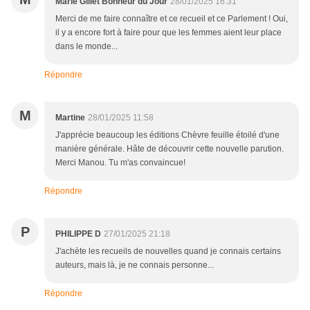
Marie Gillet Bonheur du Jour
28/01/2025 16:31
Merci de me faire connaître et ce recueil et ce Parlement ! Oui,
il y a encore fort à faire pour que les femmes aient leur place
dans le monde...
Répondre
M
Martine
28/01/2025 11:58
J'apprécie beaucoup les éditions Chèvre feuille étoilé d'une
manière générale. Hâte de découvrir cette nouvelle parution.
Merci Manou. Tu m'as convaincue!
Répondre
P
PHILIPPE D
27/01/2025 21:18
J'achète les recueils de nouvelles quand je connais certains
auteurs, mais là, je ne connais personne...
Répondre