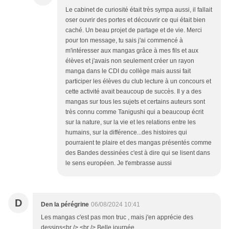
Le cabinet de curiosité était très sympa aussi, il fallait
oser ouvrir des portes et découvrir ce qui était bien
caché. Un beau projet de partage et de vie. Merci
pour ton message, tu sais j'ai commencé à
m'intéresser aux mangas grâce à mes fils et aux
élèves et j'avais non seulement créer un rayon
manga dans le CDI du collège mais aussi fait
participer les élèves du club lecture à un concours et
cette activité avait beaucoup de succès. Il y a des
mangas sur tous les sujets et certains auteurs sont
très connu comme Tanigushi qui a beaucoup écrit
sur la nature, sur la vie et les relations entre les
humains, sur la différence...des histoires qui
pourraient te plaire et des mangas présentés comme
des Bandes dessinées c'est à dire qui se lisent dans
le sens européen. Je t'embrasse aussi
D
Den la pérégrine
06/08/2024 10:41
Les mangas c'est pas mon truc , mais j'en apprécie des
dessins<br /> <br /> Belle journée