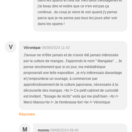
dans les spams et cela sur mes deux messageries et
j'ai beau dire et redire que ce n'en est pas ça
continue...du coup je viens te voir quand j'y pense
parce que je ne pense pas tous les jours aller voir
dans les spams !
V
Véronique
06/08/2024 11:42
J'avoue ne m'être jamais et de n'avoir été jamais intéressée
par la culture de mangas. J'apprends le nom " Mangaka" ... Je
pense sincèrement que si un jour, ma médiathèque
proposerait une telle exposition , je m'y intéressais davantage
et j’emprunterai un ouvrage, à commencer par
approfondissement de la culture japonaise, nécessaire à la
découverte des mangas. <br /> Ce petit cabinet de curiosité
est invitant , "tissage de récits" voilà qui me plaît bien .<br />
Merci Manou<br /> Je t'embrasse fort <br /> Véronique
Répondre
M
manou
09/08/2024 09:40