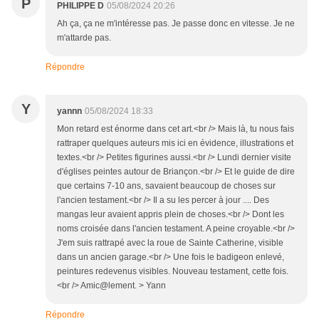
P
PHILIPPE D
05/08/2024 20:26
Ah ça, ça ne m'intéresse pas. Je passe donc en vitesse. Je ne
m'attarde pas.
Répondre
Y
yannn
05/08/2024 18:33
Mon retard est énorme dans cet art.<br /> Mais là, tu nous fais
rattraper quelques auteurs mis ici en évidence, illustrations et
textes.<br /> Petites figurines aussi.<br /> Lundi dernier visite
d'églises peintes autour de Briançon.<br /> Et le guide de dire
que certains 7-10 ans, savaient beaucoup de choses sur
l'ancien testament.<br /> Il a su les percer à jour .... Des
mangas leur avaient appris plein de choses.<br /> Dont les
noms croisée dans l'ancien testament. A peine croyable.<br />
J'em suis rattrapé avec la roue de Sainte Catherine, visible
dans un ancien garage.<br /> Une fois le badigeon enlevé,
peintures redevenus visibles. Nouveau testament, cette fois.
<br /> Amic@lement. > Yann
Répondre