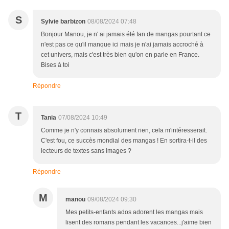
S
Sylvie barbizon
08/08/2024 07:48
Bonjour Manou, je n' ai jamais été fan de mangas pourtant ce
n'est pas ce qu'il manque ici mais je n'ai jamais accroché à
cet univers, mais c'est très bien qu'on en parle en France.
Bises à toi
Répondre
T
Tania
07/08/2024 10:49
Comme je n'y connais absolument rien, cela m'intéresserait.
C'est fou, ce succès mondial des mangas ! En sortira-t-il des
lecteurs de textes sans images ?
Répondre
M
manou
09/08/2024 09:30
Mes petits-enfants ados adorent les mangas mais
lisent des romans pendant les vacances...j'aime bien