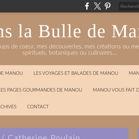
s la Bulle de M
oups de coeur, mes découvertes, mes créations ou mes
spirituels, botaniques ou culinaires...
 DE MANOU
LES VOYAGES ET BALADES DE MANOU
MAN
LES PAGES GOURMANDES DE MANOU
MANOU VOUS FAIT 
CHIVES
CONTACT
 / Catherine Poulain