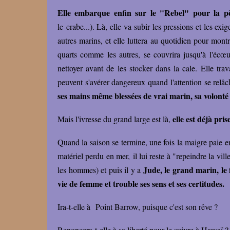
Elle embarque enfin sur le "Rebel" pour la p
le crabe...). Là, elle va subir les pressions et les exi
autres marins, et elle luttera au quotidien pour montr
quarts comme les autres, se couvrira jusqu'à l'écœu
nettoyer avant de les stocker dans la cale. Elle trava
peuvent s'avérer dangereux quand l'attention se relâ
ses mains même blessées de vrai marin, sa volonté 
elle est déjà pri
Mais l'ivresse du grand large est là,
Quand la saison se termine, une fois la maigre paie 
matériel perdu en mer, il lui reste à "repeindre la vi
Jude, le grand marin, le
les hommes) et puis il y a
vie de femme et trouble ses sens et ses certitudes.
Ira-t-elle à Point Barrow, puisque c'est son rêve ?
Renoncera-t-elle à sa liberté pour le suivre à Hawaï 