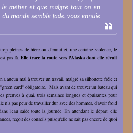
ïr le métier et que malgré tout on en
e du monde semble fade, vous ennuie
 trop pleines de bière ou d'ennui et, une certaine violence, le
Elle trace la route vers l'Alaska dont elle rêvait
'est pas là.
n'a aucun mal à trouver un travail, malgré sa silhouette frêle et
la "green card" obligatoire. Mais avant de trouver un bateau qui
re ses preuves à quai, trois semaines longues et épuisantes pour
lle n'a pas peur de travailler dur avec des hommes, d'avoir froid
ans l'eau salée toute la journée. En attendant le départ, elle
sances, reçoit des conseils puisqu'elle ne sait pas encore de quoi