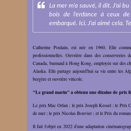
La mer m'a sauvé, il dit. J'ai b
bois de l'enfance à ceux de l
embarqué. Ici. J'ai aimé cela. T
Catherine Poulain, est née en 1960. Elle comme
professionnelles. Ouvrière dans des conserveries d
Canada, barmaid à Hong Kong, employée sur des chan
Alaska. Elle partage aujourd'hui sa vie entre les A
bergère et ouvrière viticole.
"Le grand marin" a obtenu une dizaine de prix li
Le prix Mac Orlan ;
le prix Joseph Kessel ; le Pri
de mer ; le prix Nicolas Bouvier ;
et le Prix du roma
Il fait l'objet en 2022 d'une adaptation cinématograp