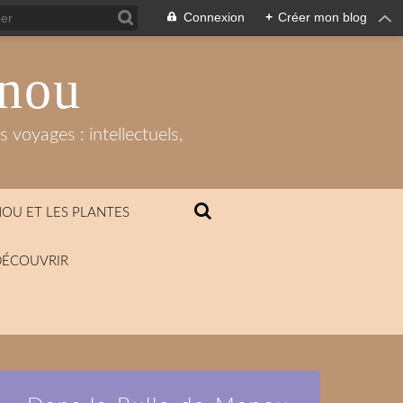
Connexion
+
Créer mon blog
anou
 voyages : intellectuels,
OU ET LES PLANTES
DÉCOUVRIR