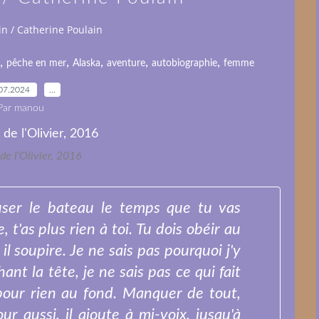
n / Catherine Poulain
,
,
,
,
,
pêche en mer
Alaska
aventure
autobiographie
femme
07.2024
…
Par manou
 de l'Olivier, 2016
ser le bateau le temps que tu vas
, t'as plus rien à toi. Tu dois obéir au
il soupire. Je ne sais pas pourquoi j'y
ant la tête, je ne sais pas ce qui fait
, pour rien au fond. Manquer de tout,
r aussi, il ajoute à mi-voix, jusqu'à