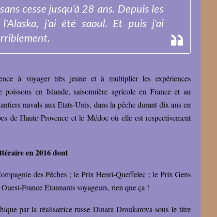
u sans cesse jusqu'à 28 ans. Depuis les
'Alaska, j'ai été saoul. Et puis j'ai
erriblement.
nce à voyager très jeune et à multiplier les expériences
e poissons en Islande, saisonnière agricole en France et au
tiers navals aux Etats-Unis, dans la pêche durant dix ans en
lpes de Haute-Provence et le Médoc où elle est respectivement
ttéraire en 2016 dont
x Compagnie des Pêches ;
le Prix Henri-Queffelec ;
le Prix Gens
n Ouest-France Etonnants voyageurs, rien que ça !
hique par la réalisatrice russe Dinara Droukarova sous le titre