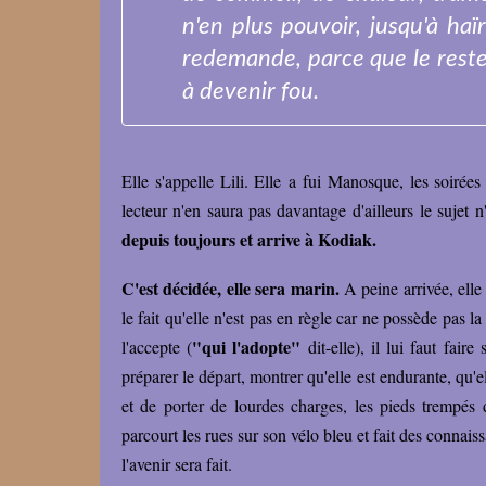
n'en plus pouvoir, jusqu'à ha
redemande, parce que le rest
à devenir fou.
Elle s'appelle Lili. Elle a fui Manosque, les soirées
lecteur n'en saura pas davantage d'ailleurs le sujet n
depuis toujours et arrive à Kodiak.
C'est décidée, elle sera marin.
A peine arrivée, elle 
le fait qu'elle n'est pas en règle car ne possède pas 
"qui l'adopte"
l'accepte (
dit-elle), il lui faut fai
préparer le départ, montrer qu'elle est endurante, qu'e
et de porter de lourdes charges, les pieds trempés d
parcourt les rues sur son vélo bleu et fait des connais
l'avenir sera fait.