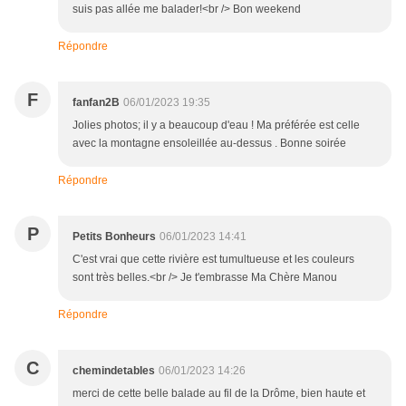
suis pas allée me balader!<br /> Bon weekend
Répondre
F
fanfan2B
06/01/2023 19:35
Jolies photos; il y a beaucoup d'eau ! Ma préférée est celle
avec la montagne ensoleillée au-dessus . Bonne soirée
Répondre
P
Petits Bonheurs
06/01/2023 14:41
C'est vrai que cette rivière est tumultueuse et les couleurs
sont très belles.<br /> Je t'embrasse Ma Chère Manou
Répondre
C
chemindetables
06/01/2023 14:26
merci de cette belle balade au fil de la Drôme, bien haute et