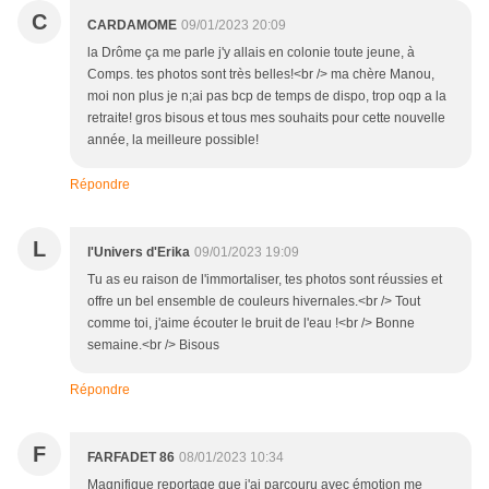
C
CARDAMOME
09/01/2023 20:09
la Drôme ça me parle j'y allais en colonie toute jeune, à
Comps. tes photos sont très belles!<br /> ma chère Manou,
moi non plus je n;ai pas bcp de temps de dispo, trop oqp a la
retraite! gros bisous et tous mes souhaits pour cette nouvelle
année, la meilleure possible!
Répondre
L
l'Univers d'Erika
09/01/2023 19:09
Tu as eu raison de l'immortaliser, tes photos sont réussies et
offre un bel ensemble de couleurs hivernales.<br /> Tout
comme toi, j'aime écouter le bruit de l'eau !<br /> Bonne
semaine.<br /> Bisous
Répondre
F
FARFADET 86
08/01/2023 10:34
Magnifique reportage que j'ai parcouru avec émotion me