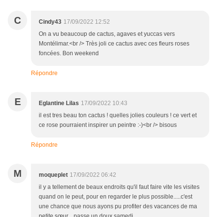
C
Cindy43
17/09/2022 12:52
On a vu beaucoup de cactus, agaves et yuccas vers
Montélimar.<br /> Très joli ce cactus avec ces fleurs roses
foncées. Bon weekend
Répondre
E
Eglantine Lilas
17/09/2022 10:43
il est tres beau ton cactus ! quelles jolies couleurs ! ce vert et
ce rose pourraient inspirer un peintre :-)<br /> bisous
Répondre
M
moqueplet
17/09/2022 06:42
il y a tellement de beaux endroits qu'il faut faire vite les visites
quand on le peut, pour en regarder le plus possible.....c'est
une chance que nous ayons pu profiter des vacances de ma
petite sœur....passe un doux samedi