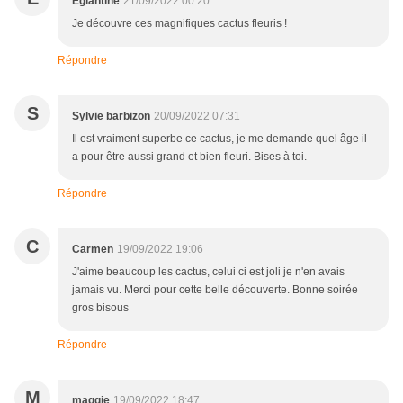
Églantine
21/09/2022 00:20
Je découvre ces magnifiques cactus fleuris !
Répondre
S
Sylvie barbizon
20/09/2022 07:31
Il est vraiment superbe ce cactus, je me demande quel âge il
a pour être aussi grand et bien fleuri. Bises à toi.
Répondre
C
Carmen
19/09/2022 19:06
J'aime beaucoup les cactus, celui ci est joli je n'en avais
jamais vu. Merci pour cette belle découverte. Bonne soirée
gros bisous
Répondre
M
maggie
19/09/2022 18:47