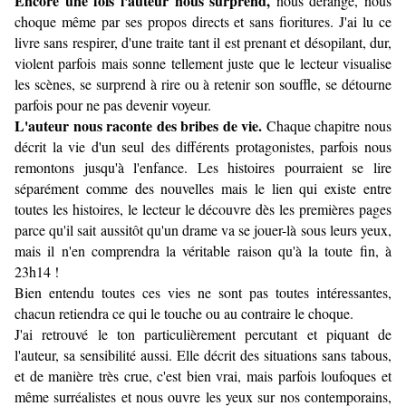
Encore une fois l'auteur nous surprend,
nous dérange, nous
choque même par ses propos directs et sans fioritures. J'ai lu ce
livre sans respirer, d'une traite tant il est prenant et désopilant, dur,
violent parfois mais sonne tellement juste que le lecteur visualise
les scènes, se surprend à rire ou à retenir son souffle, se détourne
parfois pour ne pas devenir voyeur.
L'auteur nous raconte des bribes de vie.
Chaque chapitre nous
décrit la vie d'un seul des différents protagonistes, parfois nous
remontons jusqu'à l'enfance. Les histoires pourraient se lire
séparément comme des nouvelles mais le lien qui existe entre
toutes les histoires, le lecteur le découvre dès les premières pages
parce qu'il sait aussitôt qu'un drame va se jouer-là sous leurs yeux,
mais il n'en comprendra la véritable raison qu'à la toute fin, à
23h14 !
Bien entendu toutes ces vies ne sont pas toutes intéressantes,
chacun retiendra ce qui le touche ou au contraire le choque.
J'ai retrouvé le ton particulièrement percutant et piquant de
l'auteur, sa sensibilité aussi. Elle décrit des situations sans tabous,
et de manière très crue, c'est bien vrai, mais parfois loufoques et
même surréalistes et nous ouvre les yeux sur nos contemporains,