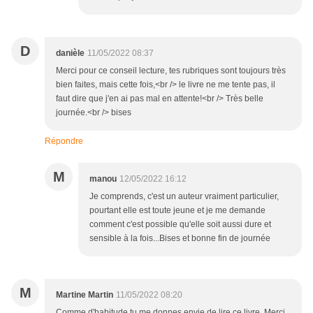
D
danièle
11/05/2022 08:37
Merci pour ce conseil lecture, tes rubriques sont toujours très
bien faites, mais cette fois,<br /> le livre ne me tente pas, il
faut dire que j'en ai pas mal en attente!<br /> Très belle
journée.<br /> bises
Répondre
M
manou
12/05/2022 16:12
Je comprends, c'est un auteur vraiment particulier,
pourtant elle est toute jeune et je me demande
comment c'est possible qu'elle soit aussi dure et
sensible à la fois...Bises et bonne fin de journée
M
Martine Martin
11/05/2022 08:20
Comme d'habitude tu me donnes envie de lire ce livre. Merci