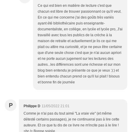
Ce qui est bien en matière de lecture c'est que
chacun est libre de trouver passionnant ce qu'il veut.
En ce qui me concerne j'ai des goûts très variés
ayant été bibliothécaire puis enseignante-
documentaliste, en collège, en lycée et lycée pro, J'ai
travaillé avec tous les publics de la crèche à la
maison de retraite et actuellement je lis ce qui me
plait ou attire ma curiosité, et je ne peux être certaine
que d'une seule chose c'est que je n'ai aucun apriori
et ne porte aucun jugement sur les lectures des
autres...les différences sont une richesse et sur mon
blog bien entendu je présente ce que je veux :):) et
bien entendu chacun prend ce qu'il lui plait ! bisous
et bonne fin de journée
P
Philippe D
11/05/2022 21:01
Comme je n'ai pas du tout aimé "La vraie vie" (et même
détesté certains passages), je ne continuerai pas à lire cette
auteure. Et ce que tu dis de ce livre ne m'incite pas à le lire !
<br /> Bonne soirée.