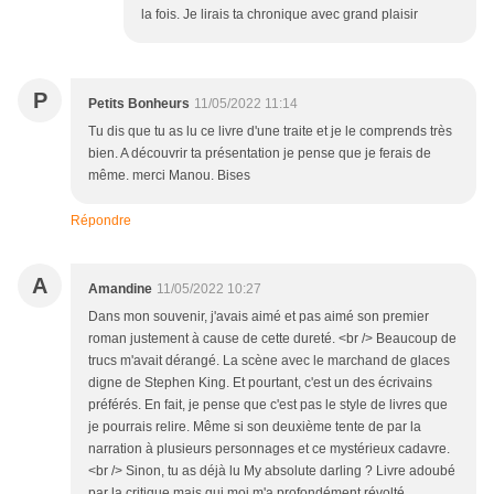
la fois. Je lirais ta chronique avec grand plaisir
P
Petits Bonheurs
11/05/2022 11:14
Tu dis que tu as lu ce livre d'une traite et je le comprends très
bien. A découvrir ta présentation je pense que je ferais de
même. merci Manou. Bises
Répondre
A
Amandine
11/05/2022 10:27
Dans mon souvenir, j'avais aimé et pas aimé son premier
roman justement à cause de cette dureté. <br /> Beaucoup de
trucs m'avait dérangé. La scène avec le marchand de glaces
digne de Stephen King. Et pourtant, c'est un des écrivains
préférés. En fait, je pense que c'est pas le style de livres que
je pourrais relire. Même si son deuxième tente de par la
narration à plusieurs personnages et ce mystérieux cadavre.
<br /> Sinon, tu as déjà lu My absolute darling ? Livre adoubé
par la critique mais qui moi m'a profondément révolté .