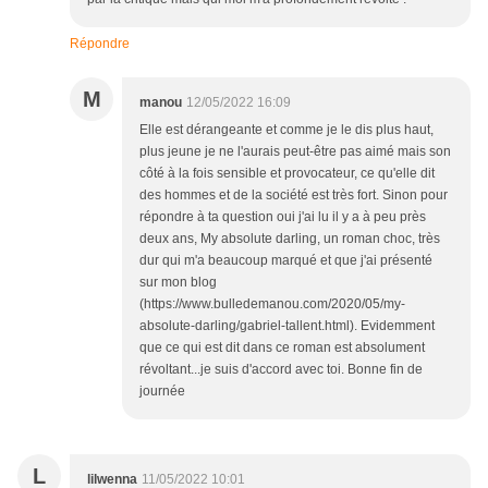
Répondre
M
manou
12/05/2022 16:09
Elle est dérangeante et comme je le dis plus haut,
plus jeune je ne l'aurais peut-être pas aimé mais son
côté à la fois sensible et provocateur, ce qu'elle dit
des hommes et de la société est très fort. Sinon pour
répondre à ta question oui j'ai lu il y a à peu près
deux ans, My absolute darling, un roman choc, très
dur qui m'a beaucoup marqué et que j'ai présenté
sur mon blog
(https://www.bulledemanou.com/2020/05/my-
absolute-darling/gabriel-tallent.html). Evidemment
que ce qui est dit dans ce roman est absolument
révoltant...je suis d'accord avec toi. Bonne fin de
journée
L
lilwenna
11/05/2022 10:01