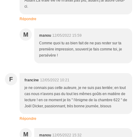
Autant La vraie vie ne m'avait pas plu, autant j'ai adoré celui-
ci.
Répondre
M
manou
12/05/2022 15:59
Comme quoi tu as bien fait de ne pas rester sur ta
première impression, souvent je fais comme toi, je
persévère !
F
francine
12/05/2022 10:21
je ne connais pas cette auteure, je ne suis pas tentée; en tout
cas nous n'avons pas du tout les mêmes goûts en matière de
lecture ! en ce moment je lis " l'énigme de la chambre 622 " de
Joël Dicker, passionnant, très bonne journée, bisous
Répondre
M
manou
12/05/2022 15:32