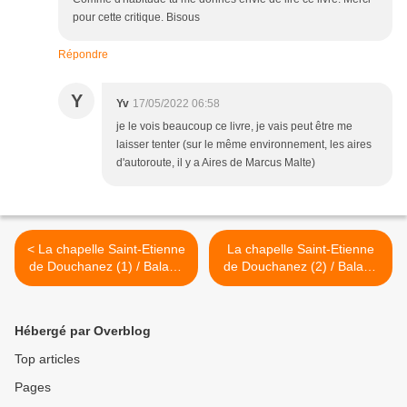
pour cette critique. Bisous
Répondre
Y
Yv
17/05/2022 06:58
je le vois beaucoup ce livre, je vais peut être me
laisser tenter (sur le même environnement, les aires
d'autoroute, il y a Aires de Marcus Malte)
< La chapelle Saint-Etienne
La chapelle Saint-Etienne
de Douchanez (1) / Balade
de Douchanez (2) / Balade
à Monistrol-d'Allier
à Monistrol-d'Allier >
Hébergé par Overblog
Top articles
Pages