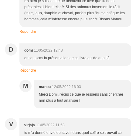
Eh bien je suis tentée de découvrir ce livre que tu nous
présentes si bien !!<br /> Si des animaux traversent le récit
(truie, loup, dauphin et cheval, parfois plus "humains" que les
hommes, cela m'intéresse encore plus.<br /> Bisous Manou
Répondre
D
domi
11/05/2022 12:48
en tous cas ta présentation de ce livre est de qualité
Répondre
M
manou
12/05/2022 16:03
Merci Domi, j'écris ce que je ressens sans chercher
non plus à tout analyser !
V
virjaja
11/05/2022 11:58
tu m'a donné envie de savoir dans quel coffre se trouvait ce