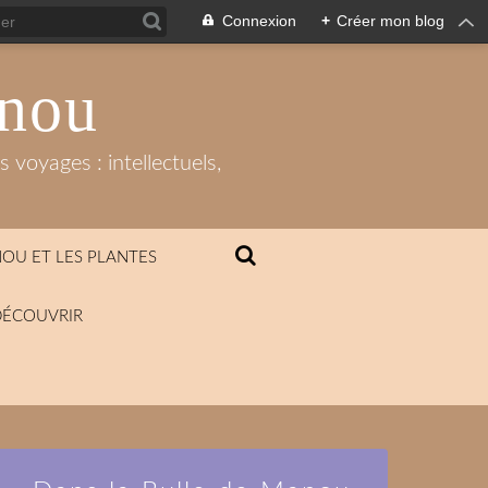
Connexion
+
Créer mon blog
anou
 voyages : intellectuels,
OU ET LES PLANTES
DÉCOUVRIR