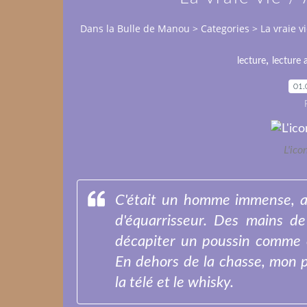
Dans la Bulle de Manou
>
Categories
>
La vraie v
,
lecture
lecture 
01.
L'ico
C'était un homme immense, av
d'équarrisseur. Des mains d
décapiter un poussin comme o
En dehors de la chasse, mon p
la télé et le whisky.