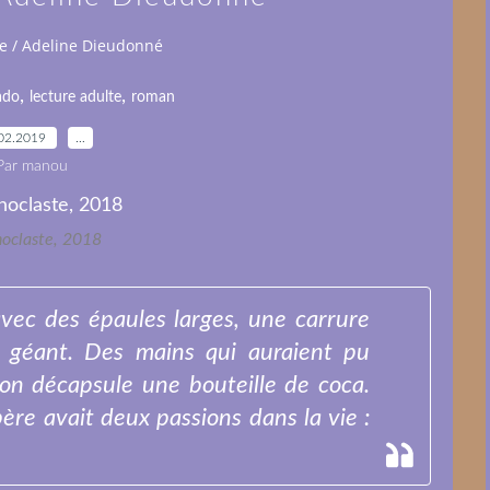
ie / Adeline Dieudonné
,
,
ado
lecture adulte
roman
02.2019
…
Par manou
noclaste, 2018
ec des épaules larges, une carrure
e géant. Des mains qui auraient pu
n décapsule une bouteille de coca.
ère avait deux passions dans la vie :