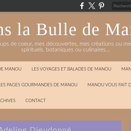
s la Bulle de M
oups de coeur, mes découvertes, mes créations ou mes
spirituels, botaniques ou culinaires...
 DE MANOU
LES VOYAGES ET BALADES DE MANOU
MAN
LES PAGES GOURMANDES DE MANOU
MANOU VOUS FAIT 
CHIVES
CONTACT
/ Adeline Dieudonné