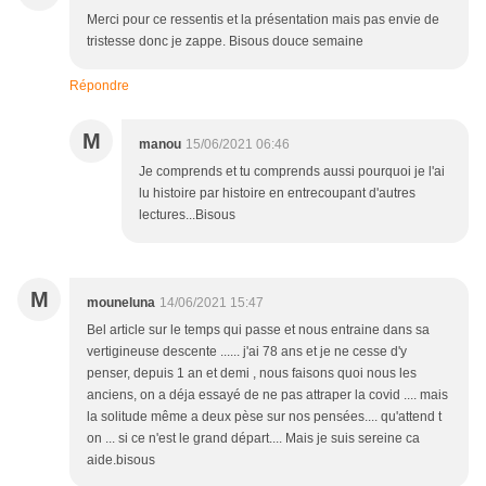
Merci pour ce ressentis et la présentation mais pas envie de
tristesse donc je zappe. Bisous douce semaine
Répondre
M
manou
15/06/2021 06:46
Je comprends et tu comprends aussi pourquoi je l'ai
lu histoire par histoire en entrecoupant d'autres
lectures...Bisous
M
mouneluna
14/06/2021 15:47
Bel article sur le temps qui passe et nous entraine dans sa
vertigineuse descente ...... j'ai 78 ans et je ne cesse d'y
penser, depuis 1 an et demi , nous faisons quoi nous les
anciens, on a déja essayé de ne pas attraper la covid .... mais
la solitude même a deux pèse sur nos pensées.... qu'attend t
on ... si ce n'est le grand départ.... Mais je suis sereine ca
aide.bisous