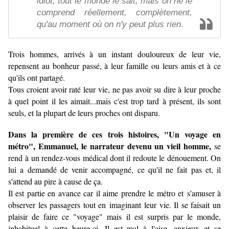
idiot, tout le monde le sait, mais on ne le
comprend réellement, complètement,
qu'au moment où on n'y peut plus rien.
Trois hommes, arrivés à un instant douloureux de leur vie,
repensent au bonheur passé, à leur famille ou leurs amis et à ce
qu'ils ont partagé.
Tous croient avoir raté leur vie, ne pas avoir su dire à leur proche
à quel point il les aimait...mais c'est trop tard à présent, ils sont
seuls, et la plupart de leurs proches ont disparu.
Dans la première de ces trois histoires, "Un voyage en
métro", Emmanuel, le narrateur devenu un vieil homme,
se
rend à un rendez-vous médical dont il redoute le dénouement. On
lui a demandé de venir accompagné, ce qu'il ne fait pas et, il
s'attend au pire à cause de ça.
Il est partie en avance car il aime prendre le métro et s'amuser à
observer les passagers tout en imaginant leur vie. Il se faisait un
plaisir de faire ce "voyage" mais il est surpris par le monde,
inhabituel à cette heure-ci. Il est mal à l'aise, anxieux et se