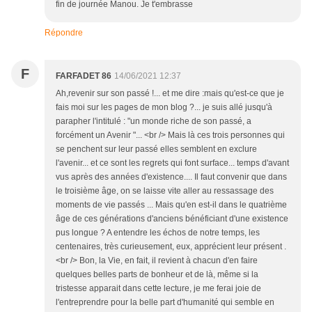
fin de journée Manou. Je t'embrasse
Répondre
F
FARFADET 86
14/06/2021 12:37
Ah,revenir sur son passé !... et me dire :mais qu'est-ce que je
fais moi sur les pages de mon blog ?... je suis allé jusqu'à
parapher l'intitulé : "un monde riche de son passé, a
forcément un Avenir "... <br /> Mais là ces trois personnes qui
se penchent sur leur passé elles semblent en exclure
l'avenir... et ce sont les regrets qui font surface... temps d'avant
vus après des années d'existence.... Il faut convenir que dans
le troisième âge, on se laisse vite aller au ressassage des
moments de vie passés ... Mais qu'en est-il dans le quatrième
âge de ces générations d'anciens bénéficiant d'une existence
pus longue ? A entendre les échos de notre temps, les
centenaires, très curieusement, eux, apprécient leur présent .
<br /> Bon, la Vie, en fait, il revient à chacun d'en faire
quelques belles parts de bonheur et de là, même si la
tristesse apparait dans cette lecture, je me ferai joie de
l'entreprendre pour la belle part d'humanité qui semble en