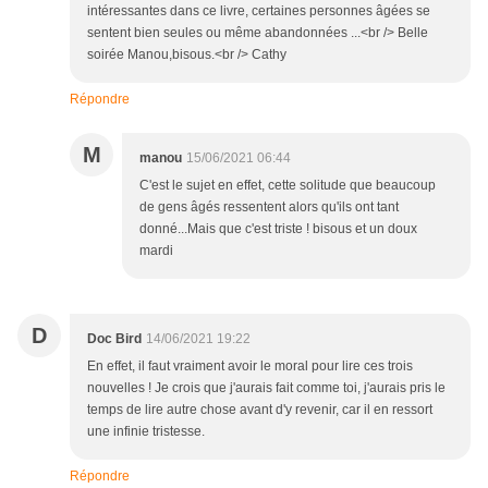
intéressantes dans ce livre, certaines personnes âgées se
sentent bien seules ou même abandonnées ...<br /> Belle
soirée Manou,bisous.<br /> Cathy
Répondre
M
manou
15/06/2021 06:44
C'est le sujet en effet, cette solitude que beaucoup
de gens âgés ressentent alors qu'ils ont tant
donné...Mais que c'est triste ! bisous et un doux
mardi
D
Doc Bird
14/06/2021 19:22
En effet, il faut vraiment avoir le moral pour lire ces trois
nouvelles ! Je crois que j'aurais fait comme toi, j'aurais pris le
temps de lire autre chose avant d'y revenir, car il en ressort
une infinie tristesse.
Répondre