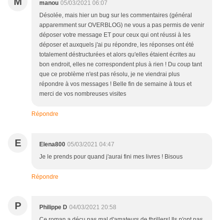
M
manou
05/03/2021 06:07
Désolée, mais hier un bug sur les commentaires (général
apparemment sur OVERBLOG) ne vous a pas permis de venir
déposer votre message ET pour ceux qui ont réussi à les
déposer et auxquels j'ai pu répondre, les réponses ont été
totalement déstructurées et alors qu'elles étaient écrites au
bon endroit, elles ne correspondent plus à rien ! Du coup tant
que ce problème n'est pas résolu, je ne viendrai plus
répondre à vos messages ! Belle fin de semaine à tous et
merci de vos nombreuses visites
Répondre
E
Elena800
05/03/2021 04:47
Je le prends pour quand j'aurai fini mes livres ! Bisous
Répondre
P
Philippe D
04/03/2021 20:58
Ce roman a déçu pas mal d'amateurs de thrillers! Ils n'ont pas