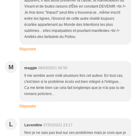
apparent, il faut aussi préserver la cause, la manifestation du
Vivant et de toutes raisons d'Être en constant DEVENIR.<br />
Je lirai donc "Impact" peut être y trouverai-je , même inscrit
entre les lignes, l'énoncé de cette autre réalité toujours
écartée appartenant au Monde des Intentions les plus
sublimes... elles impalpables et pourtant manifestes.<br />
Amitiés.des farfadets du Poitou.
Répondre
M
maggie
08/03/2021 00:50
Il me semble avoir noté plusieurs fois cet auteur. En tout cas,
c'est bien si le problème écolo est bien intégré à l'intrigue...
Ca me tente bien car cela fait longtemps que je n'ai pas lu de
romans policiers...
Répondre
L
Lavandine
07/03/2021 23:17
Non je ne sais pas tout sur ces problèmes mais je crois que je