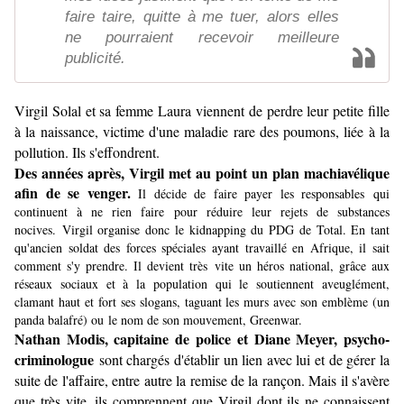
faire taire, quitte à me tuer, alors elles
ne pourraient recevoir meilleure
publicité.
Virgil Solal et sa femme Laura viennent de perdre leur petite fille
à la naissance, victime d'une maladie rare des poumons, liée à la
pollution. Ils s'effondrent.
Des années après, Virgil met au point un plan machiavélique
afin de se venger.
Il décide de faire payer les responsables qui
continuent à ne rien faire pour réduire leur rejets de substances
nocives. Virgil organise donc le kidnapping du PDG de Total. En tant
qu'ancien soldat des forces spéciales ayant travaillé en Afrique, il sait
comment s'y prendre. Il devient très vite un héros national, grâce aux
réseaux sociaux et à la population qui le soutiennent aveuglément,
clamant haut et fort ses slogans, taguant les murs avec son emblème (un
panda balafré) ou le nom de son mouvement, Greenwar.
Nathan Modis, capitaine de police et Diane Meyer, psycho-
criminologue
sont chargés d'établir un lien avec lui et de gérer la
suite de l'affaire, entre autre la remise de la rançon. Mais il s'avère
que très vite, ils comprennent que Virgil dont ils ne connaissent