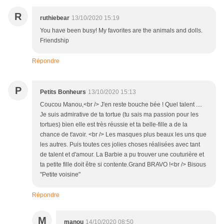
R
ruthiebear
13/10/2020 15:19
You have been busy! My favorites are the animals and dolls.
Friendship
Répondre
P
Petits Bonheurs
13/10/2020 15:13
Coucou Manou,<br /> J'en reste bouche bée ! Quel talent ....
Je suis admirative de ta tortue (tu sais ma passion pour les
tortues) bien elle est très réussie et ta belle-fille a de la
chance de t'avoir. <br /> Les masques plus beaux les uns que
les autres. Puis toutes ces jolies choses réalisées avec tant
de talent et d'amour. La Barbie a pu trouver une couturière et
ta petite fille doit être si contente.Grand BRAVO !<br /> Bisous
"Petite voisine"
Répondre
M
manou
14/10/2020 08:50