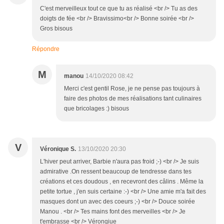
C'est merveilleux tout ce que tu as réalisé <br /> Tu as des
doigts de fée <br /> Bravissimo<br /> Bonne soirée <br />
Gros bisous
Répondre
M
manou
14/10/2020 08:42
Merci c'est gentil Rose, je ne pense pas toujours à
faire des photos de mes réalisations tant culinaires
que bricolages :) bisous
V
Véronique S.
13/10/2020 20:30
L'hiver peut arriver, Barbie n'aura pas froid ;-) <br /> Je suis
admirative .On ressent beaucoup de tendresse dans tes
créations et ces doudous , en recevront des câlins . Même la
petite tortue , j'en suis certaine :-) <br /> Une amie m'a fait des
masques dont un avec des coeurs ;-) <br /> Douce soirée
Manou . <br /> Tes mains font des merveilles <br /> Je
t'embrasse <br /> Véronqiue