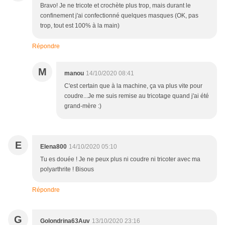
Bravo! Je ne tricote et crochète plus trop, mais durant le
confinement j'ai confectionné quelques masques (OK, pas
trop, tout est 100% à la main)
Répondre
M
manou
14/10/2020 08:41
C'est certain que à la machine, ça va plus vite pour
coudre...Je me suis remise au tricotage quand j'ai été
grand-mère :)
E
Elena800
14/10/2020 05:10
Tu es douée ! Je ne peux plus ni coudre ni tricoter avec ma
polyarthrite ! Bisous
Répondre
G
Golondrina63Auv
13/10/2020 23:16