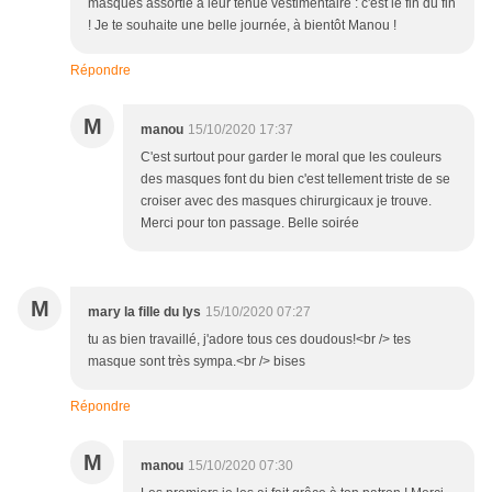
masques assortie à leur tenue vestimentaire : c'est le fin du fin
! Je te souhaite une belle journée, à bientôt Manou !
Répondre
M
manou
15/10/2020 17:37
C'est surtout pour garder le moral que les couleurs
des masques font du bien c'est tellement triste de se
croiser avec des masques chirurgicaux je trouve.
Merci pour ton passage. Belle soirée
M
mary la fille du lys
15/10/2020 07:27
tu as bien travaillé, j'adore tous ces doudous!<br /> tes
masque sont très sympa.<br /> bises
Répondre
M
manou
15/10/2020 07:30