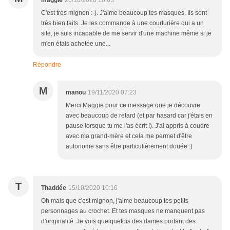
maggie
26/10/2020 18:03
C'est très mignon :-). J'aime beaucoup tes masques. Ils sont
très bien faits. Je les commande à une courturière qui a un
site, je suis incapable de me servir d'une machine même si je
m'en étais achetée une...
Répondre
M
manou
19/11/2020 07:23
Merci Maggie pour ce message que je découvre
avec beaucoup de retard (et par hasard car j'étais en
pause lorsque tu me l'as écrit !). J'ai appris à coudre
avec ma grand-mère et cela me permet d'être
autonome sans être particulièrement douée :)
T
Thaddée
15/10/2020 10:16
Oh mais que c'est mignon, j'aime beaucoup tes petits
personnages au crochet. Et tes masques ne manquent pas
d'originalité. Je vois quelquefois des dames portant des