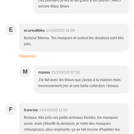
Les premiers je les ai fait grâce à ton patron ! Merci
encore Mary. Bises
E
ecureuilbleu
14/10/2020 16:09
Bonjour Manou. Tes masques et surtout tes doudous sont très
jolis.
Répondre
M
manou
15/10/2020 07:30
J'ai fait avec les tissus que j'avais à la maison mais
heureusement j'en ai une belle collection ! bisous
F
francine
14/10/2020 11:55
Bonjour, très jolis ces petits animaux tricotés; les masques
aussi, mais j'étouffe là-dessous, je mets des masques
chirurgicaux, plus respirants; ça se fait encore d'habiller les