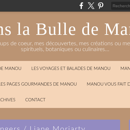
s la Bulle de M
oups de coeur, mes découvertes, mes créations ou mes
spirituels, botaniques ou culinaires...
 DE MANOU
LES VOYAGES ET BALADES DE MANOU
MAN
LES PAGES GOURMANDES DE MANOU
MANOU VOUS FAIT 
CHIVES
CONTACT
angers / Liane Moriarty