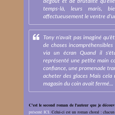
dégoût et de brutalité qu'el
temps-là, leurs maris, b
affectueusement le ventre d'un
Tony n'avait pas imaginé qu'ê
de choses incompréhensibles 
via un écran Quand il s'étai
représenté une petite main co
confiance, une promenade tran
acheter des glaces Mais cela n
magasin du coin avait fermé...
C'est le second roman de l'auteur que je découv
présenté ICI.
Celui-ci est un roman choral : chacun