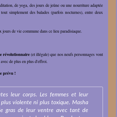
ditation, de yoga, des jours de jeûne ou une nourriture adaptée
tout simplement des balades (parfois nocturnes), entre deux
dix jours de vie commune dans ce lieu paradisiaque.
e révolutionnaire
(et illégale) que nos neufs personnages vont
avec de plus en plus d'effroi.
me prévu !
utes leur corps. Les femmes et leur
n plus violente ni plus toxique. Masha
e gras de leur ventre avec tant de