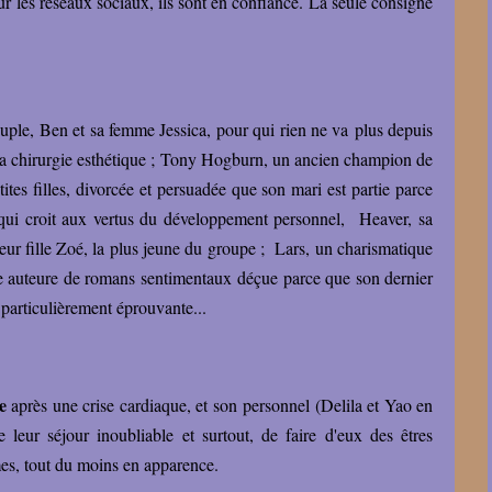
sur les réseaux sociaux, ils sont en confiance. La seule consigne
uple, Ben et sa femme Jessica, pour qui rien ne va plus depuis
à la chirurgie esthétique ; Tony Hogburn, un ancien champion de
tites filles, divorcée et persuadée que son mari est partie parce
 qui croit aux vertus du développement personnel, Heaver, sa
leur fille Zoé, la plus jeune du groupe ; Lars, un charismatique
ne auteure de romans sentimentaux déçue parce que son dernier
e particulièrement éprouvante...
ie
après une crise cardiaque, et son personnel (Delila et Yao en
e leur séjour inoubliable et surtout, de faire d'eux des êtres
mes, tout du moins en apparence.