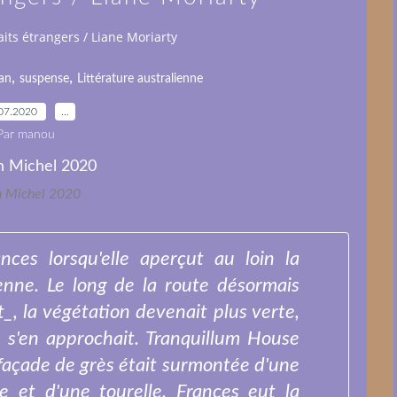
its étrangers / Liane Moriarty
,
,
an
suspense
Littérature australienne
07.2020
…
Par manou
n Michel 2020
nces lorsqu'elle aperçut au loin la
nne. Le long de la route désormais
, la végétation devenait plus verte,
e s'en approchait. Tranquillum House
a façade de grès était surmontée d'une
e et d'une tourelle. Frances eut la