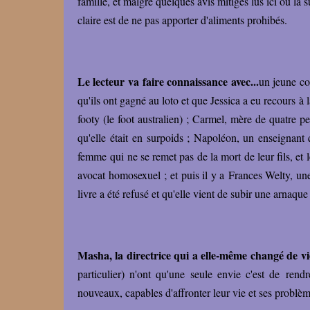
famille, et malgré quelques avis mitigés lus ici ou là 
claire est de ne pas apporter d'aliments prohibés.
Le lecteur va faire connaissance avec...
un jeune co
qu'ils ont gagné au loto et que Jessica a eu recours 
footy (le foot australien) ; Carmel, mère de quatre pe
qu'elle était en surpoids ; Napoléon, un enseignant
femme qui ne se remet pas de la mort de leur fils, et 
avocat homosexuel ; et puis il y a Frances Welty, u
livre a été refusé et qu'elle vient de subir une arnaqu
Masha, la directrice qui a elle-même changé de v
particulier) n'ont qu'une seule envie c'est de rendr
nouveaux, capables d'affronter leur vie et ses problè