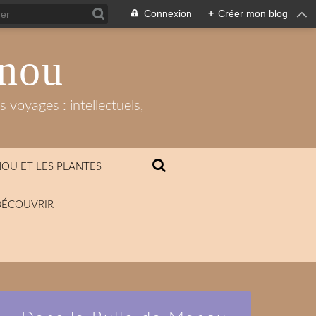
Connexion
+
Créer mon blog
anou
 voyages : intellectuels,
OU ET LES PLANTES
DÉCOUVRIR