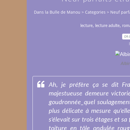
Dans la Bulle de Manou
>
Categories
>
Neuf parfa
,
,
lecture
lecture adulte
rom
09.
Albi
Ah, je préfère ça se dit Fra
majestueuse demeure victorie
goudronnée_quel soulagement_
plus délicate à mesure qu'ell
s'élevait sur trois étages et s
toiture en tôle ondulée roug