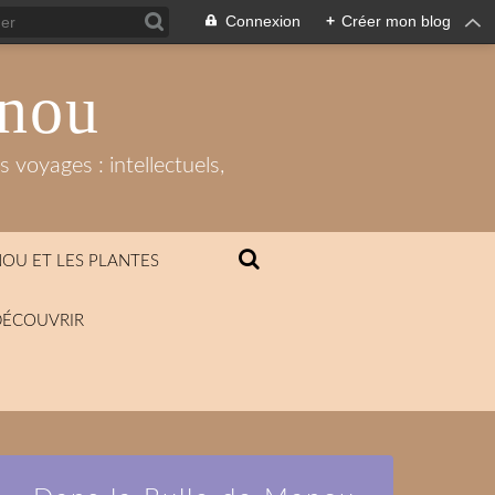
Connexion
+
Créer mon blog
anou
 voyages : intellectuels,
OU ET LES PLANTES
DÉCOUVRIR