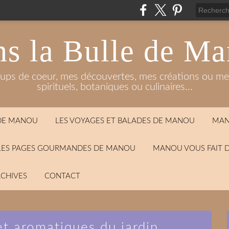
s la Bulle de M
oups de coeur, mes découvertes, mes créations ou mes
spirituels, botaniques ou culinaires...
 DE MANOU
LES VOYAGES ET BALADES DE MANOU
MAN
LES PAGES GOURMANDES DE MANOU
MANOU VOUS FAIT 
CHIVES
CONTACT
et aromatiques du jardin