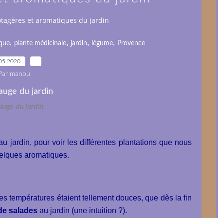
otagères et aromatiques du jardin
,
,
,
,
que
plante médicinale
jardin
légume
Provence
05.2020
…
Par manou
auge du jardin
u jardin, pour voir les différentes plantations que nous
quelques aromatiques.
 les températures étaient tellement douces, que dès la fin
 de salades
au jardin (une intuition ?).