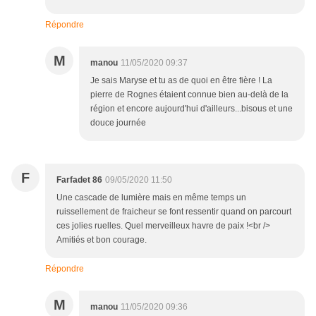
Répondre
M
manou
11/05/2020 09:37
Je sais Maryse et tu as de quoi en être fière ! La
pierre de Rognes étaient connue bien au-delà de la
région et encore aujourd'hui d'ailleurs...bisous et une
douce journée
F
Farfadet 86
09/05/2020 11:50
Une cascade de lumière mais en même temps un
ruissellement de fraicheur se font ressentir quand on parcourt
ces jolies ruelles. Quel merveilleux havre de paix !<br />
Amitiés et bon courage.
Répondre
M
manou
11/05/2020 09:36