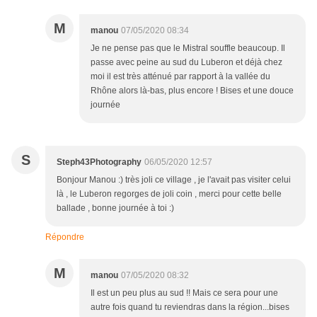
M
manou
07/05/2020 08:34
Je ne pense pas que le Mistral souffle beaucoup. Il
passe avec peine au sud du Luberon et déjà chez
moi il est très atténué par rapport à la vallée du
Rhône alors là-bas, plus encore ! Bises et une douce
journée
S
Steph43Photography
06/05/2020 12:57
Bonjour Manou :) très joli ce village , je l'avait pas visiter celui
là , le Luberon regorges de joli coin , merci pour cette belle
ballade , bonne journée à toi :)
Répondre
M
manou
07/05/2020 08:32
Il est un peu plus au sud !! Mais ce sera pour une
autre fois quand tu reviendras dans la région...bises