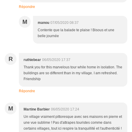
Répondre
M
manou
07/05/2020 08:37
Contente que la balade te plaise ! Bisous et une
belle journée
R
ruthiebear
06/05/2020 17:37
Thank you for this marvelous tour while home in isolation. The
buildings are so different than in my village. I am refreshed.
Friendship
Répondre
M
Martine Barbier
06/05/2020 17:24
Un village vraiment pittoresque avec ses maisons en pierre et
une vue sublime ! Pas d'attrapes touristes comme dans
certains villages, tout ici respire la tranquillité et l'authenticité !