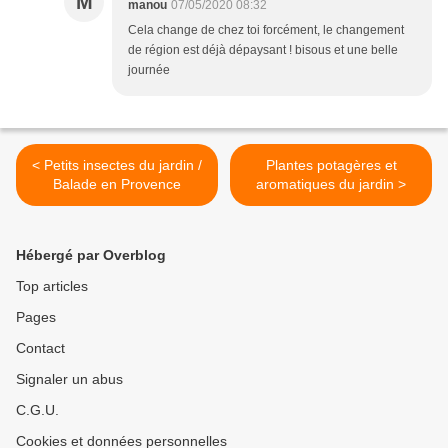
M
manou
07/05/2020 08:32
Cela change de chez toi forcément, le changement
de région est déjà dépaysant ! bisous et une belle
journée
< Petits insectes du jardin /
Plantes potagères et
Balade en Provence
aromatiques du jardin >
Hébergé par Overblog
Top articles
Pages
Contact
Signaler un abus
C.G.U.
Cookies et données personnelles