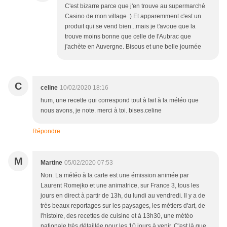
C'est bizarre parce que j'en trouve au supermarché
Casino de mon village :) Et apparemment c'est un
produit qui se vend bien...mais je t'avoue que la
trouve moins bonne que celle de l'Aubrac que
j'achète en Auvergne. Bisous et une belle journée
C
celine
10/02/2020 18:16
hum, une recette qui correspond tout à fait à la météo que
nous avons, je note. merci à toi. bises.celine
Répondre
M
Martine
05/02/2020 07:53
Non. La météo à la carte est une émission animée par
Laurent Romejko et une animatrice, sur France 3, tous les
jours en direct à partir de 13h, du lundi au vendredi. Il y a de
très beaux reportages sur les paysages, les métiers d'art, de
l'histoire, des recettes de cuisine et à 13h30, une météo
nationale très détaillée pour les 10 jours à venir. C'est là que