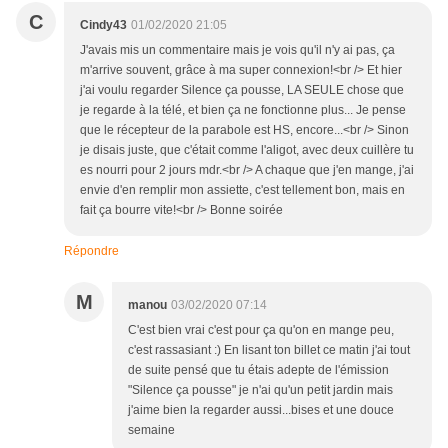
C
Cindy43
01/02/2020 21:05
J'avais mis un commentaire mais je vois qu'il n'y ai pas, ça
m'arrive souvent, grâce à ma super connexion!<br /> Et hier
j'ai voulu regarder Silence ça pousse, LA SEULE chose que
je regarde à la télé, et bien ça ne fonctionne plus... Je pense
que le récepteur de la parabole est HS, encore...<br /> Sinon
je disais juste, que c'était comme l'aligot, avec deux cuillère tu
es nourri pour 2 jours mdr.<br /> A chaque que j'en mange, j'ai
envie d'en remplir mon assiette, c'est tellement bon, mais en
fait ça bourre vite!<br /> Bonne soirée
Répondre
M
manou
03/02/2020 07:14
C'est bien vrai c'est pour ça qu'on en mange peu,
c'est rassasiant :) En lisant ton billet ce matin j'ai tout
de suite pensé que tu étais adepte de l'émission
"Silence ça pousse" je n'ai qu'un petit jardin mais
j'aime bien la regarder aussi...bises et une douce
semaine