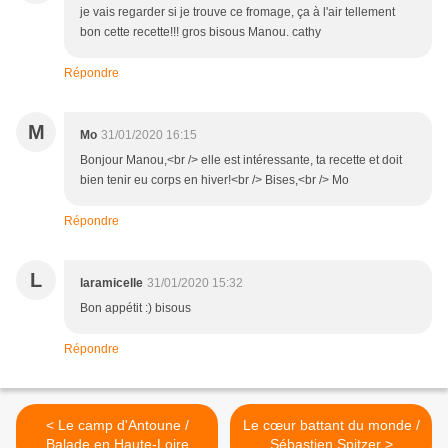
je vais regarder si je trouve ce fromage, ça à l'air tellement
bon cette recette!!! gros bisous Manou. cathy
Répondre
M
Mo
31/01/2020 16:15
Bonjour Manou,<br /> elle est intéressante, ta recette et doit
bien tenir eu corps en hiver!<br /> Bises,<br /> Mo
Répondre
L
laramicelle
31/01/2020 15:32
Bon appétit :) bisous
Répondre
< Le camp d'Antoune /
Le cœur battant du monde /
Balade en Haute-Loire
Sébastien Spitzer >