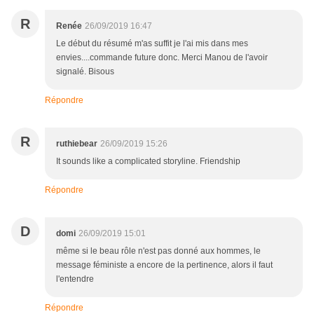
R
Renée
26/09/2019 16:47
Le début du résumé m'as suffit je l'ai mis dans mes
envies....commande future donc. Merci Manou de l'avoir
signalé. Bisous
Répondre
R
ruthiebear
26/09/2019 15:26
It sounds like a complicated storyline. Friendship
Répondre
D
domi
26/09/2019 15:01
même si le beau rôle n'est pas donné aux hommes, le
message féministe a encore de la pertinence, alors il faut
l'entendre
Répondre