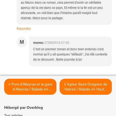
au Maroc dans ce roman, cela permet d'avoir un véritable
aperçu de la vie dans ce pays. Et même si la fin est un peu
décevante, on voit bien que l'histoire paraît malgré tout
réaliste. Merci pour le partage.
Répondre
M
manou
27/09/2019 07:46
C'est un premier roman et donc bien entendu c'est
normal qu'il y ait quelques "défauts". J'ai été contente
de le découvrir...Belle journée à toi
< Pont d'Alleyras et la gare
L'église Saint-Grégoire de
d'Alleyras / Balade en
Vabres / Balade en Haute-
Haute-Loire
Loire >
Hébergé par Overblog
Top articles