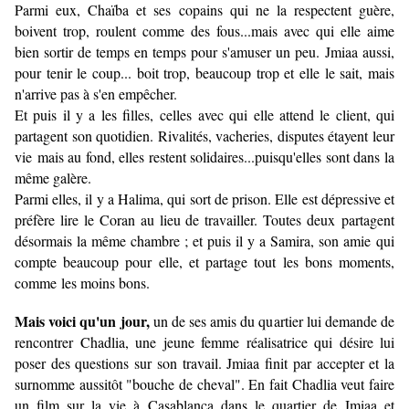
Parmi eux, Chaïba et ses copains qui ne la respectent guère,
boivent trop, roulent comme des fous...mais avec qui elle aime
bien sortir de temps en temps pour s'amuser un peu. Jmiaa aussi,
pour tenir le coup... boit trop, beaucoup trop et elle le sait, mais
n'arrive pas à s'en empêcher.
Et puis il y a les filles, celles avec qui elle attend le client, qui
partagent son quotidien. Rivalités, vacheries, disputes étayent leur
vie mais au fond, elles restent solidaires...puisqu'elles sont dans la
même galère.
Parmi elles, il y a Halima, qui sort de prison. Elle est dépressive et
préfère lire le Coran au lieu de travailler. Toutes deux partagent
désormais la même chambre ; et puis il y a Samira, son amie qui
compte beaucoup pour elle, et partage tout les bons moments,
comme les moins bons.
Mais voici qu'un jour,
un de ses amis du quartier lui demande de
rencontrer Chadlia, une jeune femme réalisatrice qui désire lui
poser des questions sur son travail. Jmiaa finit par accepter et la
surnomme aussitôt "bouche de cheval". En fait Chadlia veut faire
un film sur la vie à Casablanca dans le quartier de Jmiaa et