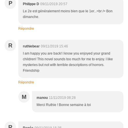
P
Philippe D
09/11/2019 20:57
Le 2e est généralement moins bien que le 1er...<br /> Bon
dimanche.
Répondre
R
ruthiebear
09/11/2019 15:46
I am happy you are back! I know you enjoyed your grand
children! This novel sounds too much for me to enjoy. I like
mysteries but not with terrible descriptions of horrors.
Friendship
Répondre
M
manou
11/11/2019 08:28
Merci Ruthie ! Bonne semaine à toi
R