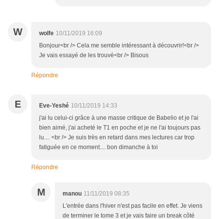
W
wolfe
10/11/2019 16:09
Bonjour<br /> Cela me semble intéressant à découvrir!<br />
Je vais essayé de les trouvé<br /> Bisous
Répondre
E
Eve-Yeshé
10/11/2019 14:33
j'ai lu celui-ci grâce à une masse critique de Babelio et je l'ai
bien aimé, j'ai acheté le T1 en poche et je ne l'ai toujours pas
lu.... <br /> Je suis très en retard dans mes lectures car trop
fatiguée en ce moment.... bon dimanche à toi
Répondre
M
manou
11/11/2019 08:35
L'entrée dans l'hiver n'est pas facile en effet. Je viens
de terminer le tome 3 et je vais faire un break côté