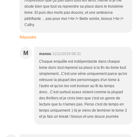
l'impression que ça part dans tous les sens, même si je me
doute bien que tout va reprendre sa place dans le troisième
tome. Et puis des morts pas douces, et une ambiance
pétrifiante ... pas pour moi !<br /> Belle soirée, bisous !<br />
Cathy
Répondre
M
manou
11/11/2019 08:31
Chaque enquête est indépendante dans chaque
tome donc tout reprend sa place à la fin du tome tout
simplement...C'est une série uniquement parce qu'on
retrouve la plupart des personnages d'un tome à
l'autre et qu'on les voit évoluer au fil du temps
donc...C'est surtout assez violent comme la plupart
des thrillers et je crois bien que c'est un genre de
lecture que tu n'aimes pas. Perso c'est de temps en
temps uniquement :) là je viens de terminer le tome 3
et je fais un break ! bisous et une douce journée