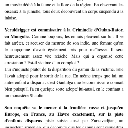
un musée dédié à la faune et la flore de la région. En observant les
oiseaux à la jumelle, tous deux découvrent un corps suspendu à la
falaise.
Yeruldelgger est commissaire à la Criminelle d'Oulan-Bator,
en Mongolie.
Comme toujours, l
es ennuis pleuvent sur lui. Il se
fait arrêter, et accuser du meurtre de son indic, une femme qu'on
le soupçonne d'avoir également pris pour maîtresse. Il sera
heureusement assez vite relâché. Mais qui a organisé cette
arrestation ? Est-il victime d'un complot ?
Lui s'inquiète plutôt de la disparition du gamin de la victime. Elle
l'avait adopté pour le sortir de la rue. En même temps que lui, un
autre enfant a disparu : c'est Gantulga que le commissaire connait
bien puisqu'il l'a en quelque sorte adopté lui-aussi, en le confiant à
un monastère Shaolin.
Son enquête va le mener à la frontière russe et jusqu'en
Europe, en France, au Havre exactement, sur la piste
d'enfants disparus
...piste suivie aussi par Zarzavadjian, un
inspecteur arménien, qui découvre que les gamins sont séquestrés