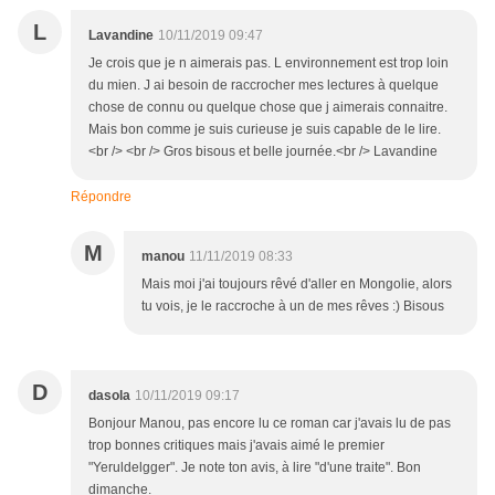
L
Lavandine
10/11/2019 09:47
Je crois que je n aimerais pas. L environnement est trop loin
du mien. J ai besoin de raccrocher mes lectures à quelque
chose de connu ou quelque chose que j aimerais connaitre.
Mais bon comme je suis curieuse je suis capable de le lire.
<br /> <br /> Gros bisous et belle journée.<br /> Lavandine
Répondre
M
manou
11/11/2019 08:33
Mais moi j'ai toujours rêvé d'aller en Mongolie, alors
tu vois, je le raccroche à un de mes rêves :) Bisous
D
dasola
10/11/2019 09:17
Bonjour Manou, pas encore lu ce roman car j'avais lu de pas
trop bonnes critiques mais j'avais aimé le premier
"Yeruldelgger". Je note ton avis, à lire "d'une traite". Bon
dimanche.