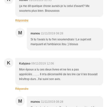
Renée
09/11/2019 15:35
ça me dit quelque chose aurais-je lu celui d'avant? Me
souviens plus bien. Bisousssss
Répondre
M
manou
11/11/2019 08:28
Si tu l'avais lu tu t'en souviendrais ! Le sujet est
marquant et l'ambiance itou :) bisous
K
Kalypso
09/11/2019 12:06
Mon époux a lu ces deux livres et ne les a pas
appréciés…….. Il m'a déconseillé de les lire car il les trouvait
très/trop durs. J'ai suivi son avis.
Répondre
M
manou
11/11/2019 08:28