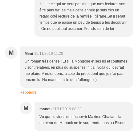
thriller ce qui ne veut pas dire que mes lectures vont
être plus faciles mais cette année je suis très en
retard côté lecture de la rentrée littéraire...et il serait
temps que je passe un peu de temps à les découvrir
! On ne peut tout assumer. Prends soin de toi
M
Mimi
10/11/2019 11:20
Un roman très dense ! Et si la Mongolie et ses us et coutumes
y sont relatées, en plus du suspense initial, voilà qui devrait
me plaire. A noter donc, à côté du précédent que je n'ai pas
encore lu. Ha maudite liste qui s'allonge :o)
Répondre
M
manou
11/11/2019 08:33
Vu que tu viens de découvrir Maxime Chattam, la
noirceur de Manook ne te surprendra pas :):) Bisous