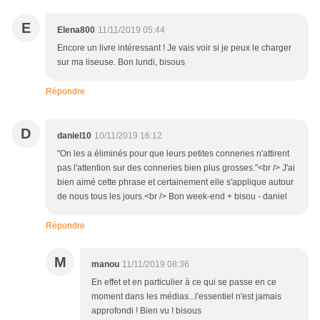
E
Elena800
11/11/2019 05:44
Encore un livre intéressant ! Je vais voir si je peux le charger
sur ma liseuse. Bon lundi, bisous
Répondre
D
daniel10
10/11/2019 16:12
"On les a éliminés pour que leurs petites conneries n'attirent
pas l'attention sur des conneries bien plus grosses."<br /> J'ai
bien aimé cette phrase et certainement elle s'applique autour
de nous tous les jours.<br /> Bon week-end + bisou - daniel
Répondre
M
manou
11/11/2019 08:36
En effet et en particulier à ce qui se passe en ce
moment dans les médias...l'essentiel n'est jamais
approfondi ! Bien vu ! bisous