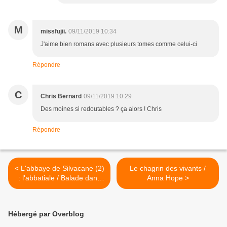
M
missfujii.
09/11/2019 10:34
J'aime bien romans avec plusieurs tomes comme celui-ci
Répondre
C
Chris Bernard
09/11/2019 10:29
Des moines si redoutables ? ça alors ! Chris
Répondre
< L'abbaye de Silvacane (2)
Le chagrin des vivants /
: l'abbatiale / Balade dans
Anna Hope >
les Bouches-du-Rhône
Hébergé par Overblog