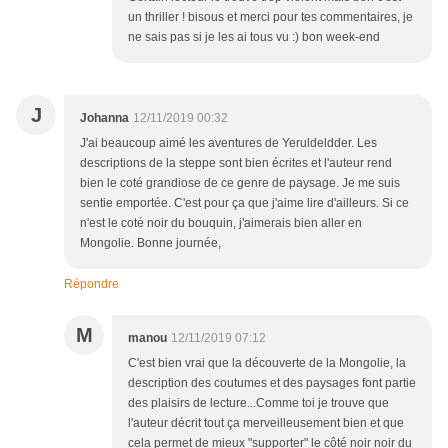
un thriller ! bisous et merci pour tes commentaires, je
ne sais pas si je les ai tous vu :) bon week-end
J
Johanna
12/11/2019 00:32
J'ai beaucoup aimé les aventures de Yeruldeldder. Les
descriptions de la steppe sont bien écrites et l'auteur rend
bien le coté grandiose de ce genre de paysage. Je me suis
sentie emportée. C'est pour ça que j'aime lire d'ailleurs. Si ce
n'est le coté noir du bouquin, j'aimerais bien aller en
Mongolie. Bonne journée,
Répondre
M
manou
12/11/2019 07:12
C'est bien vrai que la découverte de la Mongolie, la
description des coutumes et des paysages font partie
des plaisirs de lecture...Comme toi je trouve que
l'auteur décrit tout ça merveilleusement bien et que
cela permet de mieux "supporter" le côté noir noir du