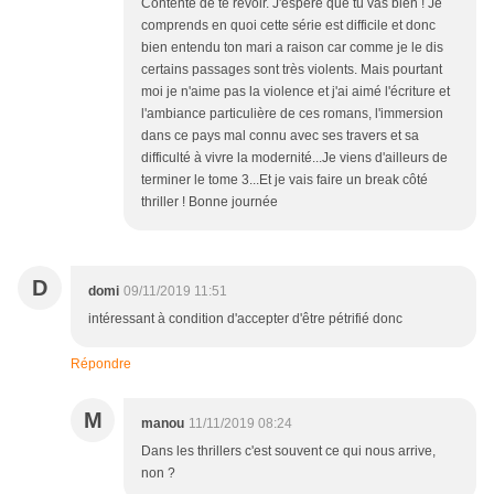
Contente de te revoir. J'espère que tu vas bien ! Je
comprends en quoi cette série est difficile et donc
bien entendu ton mari a raison car comme je le dis
certains passages sont très violents. Mais pourtant
moi je n'aime pas la violence et j'ai aimé l'écriture et
l'ambiance particulière de ces romans, l'immersion
dans ce pays mal connu avec ses travers et sa
difficulté à vivre la modernité...Je viens d'ailleurs de
terminer le tome 3...Et je vais faire un break côté
thriller ! Bonne journée
D
domi
09/11/2019 11:51
intéressant à condition d'accepter d'être pétrifié donc
Répondre
M
manou
11/11/2019 08:24
Dans les thrillers c'est souvent ce qui nous arrive,
non ?