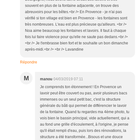
souvent en plus de la fontaine adjacente, on trouve des
abreuvoirs pour les bêtes.<br /> En Provence - je n'ai pas
vérifié si ton village est bien en Provence - les fontaines sont
très nombreuses. L'eau est plus précieuse qu'ailleurs. <br />
Noa aime beaucoup les fontaines et lavoirs. Il faut à chaque
fois lui faire violence pour qu'elle ne saute pas dedans.<br />
<br /> Je t'embrasse bien fort et te souhaite un bon dimanche
après-midi.<br /> <br /> Lavandine
Répondre
M
manou
04/03/2019 07:11
Je comprends ton étonnement ! En Provence un
lavoir peut être couvert ou pas, avoir plusieurs bacs
immenses ou un seul petit bac, c'est la structure
générale du bâti qui permet de différencier le lavoir
de la fontaine. Quand tu regardes ma 4ème photo, tu
vois bien le bassin principal, vide actuellement, qui a
au fond une grille d'écoulement, à l'origine, je pense
qu'il était rempli d'eau, puis lors des rénovations, la
structure a été transformée...Bisous et une douce