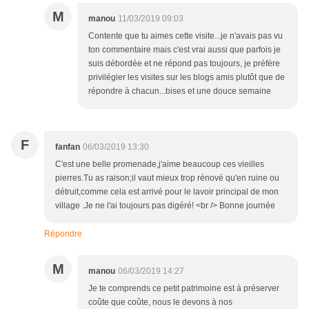
M
manou
11/03/2019 09:03
Contente que tu aimes cette visite...je n'avais pas vu
ton commentaire mais c'est vrai aussi que parfois je
suis débordée et ne répond pas toujours, je préfère
privilégier les visites sur les blogs amis plutôt que de
répondre à chacun...bises et une douce semaine
F
fanfan
06/03/2019 13:30
C'est une belle promenade,j'aime beaucoup ces vieilles
pierres.Tu as raison;il vaut mieux trop rénové qu'en ruine ou
détruit,comme cela est arrivé pour le lavoir principal de mon
village .Je ne l'ai toujours pas digéré! <br /> Bonne journée
Répondre
M
manou
06/03/2019 14:27
Je te comprends ce petit patrimoine est à préserver
coûte que coûte, nous le devons à nos