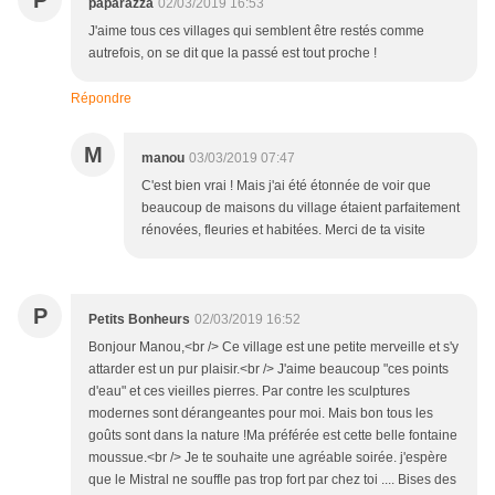
P
paparazza
02/03/2019 16:53
J'aime tous ces villages qui semblent être restés comme
autrefois, on se dit que la passé est tout proche !
Répondre
M
manou
03/03/2019 07:47
C'est bien vrai ! Mais j'ai été étonnée de voir que
beaucoup de maisons du village étaient parfaitement
rénovées, fleuries et habitées. Merci de ta visite
P
Petits Bonheurs
02/03/2019 16:52
Bonjour Manou,<br /> Ce village est une petite merveille et s'y
attarder est un pur plaisir.<br /> J'aime beaucoup "ces points
d'eau" et ces vieilles pierres. Par contre les sculptures
modernes sont dérangeantes pour moi. Mais bon tous les
goûts sont dans la nature !Ma préférée est cette belle fontaine
moussue.<br /> Je te souhaite une agréable soirée. j'espère
que le Mistral ne souffle pas trop fort par chez toi .... Bises des