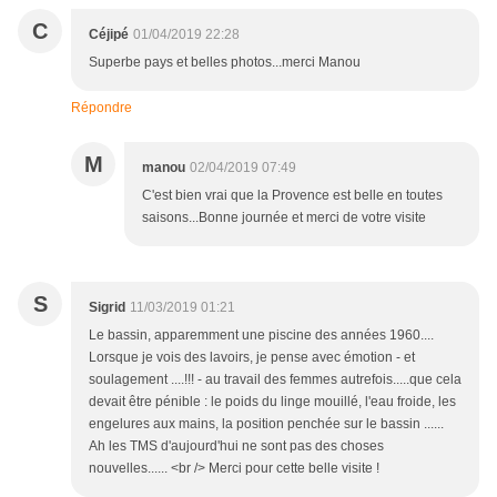
C
Céjipé
01/04/2019 22:28
Superbe pays et belles photos...merci Manou
Répondre
M
manou
02/04/2019 07:49
C'est bien vrai que la Provence est belle en toutes
saisons...Bonne journée et merci de votre visite
S
Sigrid
11/03/2019 01:21
Le bassin, apparemment une piscine des années 1960....
Lorsque je vois des lavoirs, je pense avec émotion - et
soulagement ....!!! - au travail des femmes autrefois.....que cela
devait être pénible : le poids du linge mouillé, l'eau froide, les
engelures aux mains, la position penchée sur le bassin ......
Ah les TMS d'aujourd'hui ne sont pas des choses
nouvelles...... <br /> Merci pour cette belle visite !