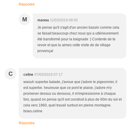
Répondre
M
manou
11/03/2019 09:05
Je pense qu'il s'agit d'un ancien bassin comme cela
se faisait beaucoup chez nous qui a ultérieurement
été transformé pour la baignade :) Contente de te
revoir et que tu aimes cette visite de de village
provençal
C
celine
07/03/2019 07:17
waouh superbe balade, j'avoue que j'adore le pigeonnier, il
est superbe. heureuse que ce pont te plaise, j'adore m'y
promener dessus ou dessous, il m'impressionne à chaque
fois, quand on pense qu'il est construit à plus de 60m du sol et
cela vers 1860, quel travail surtout en pleine montagne.
bises.celine
Répondre