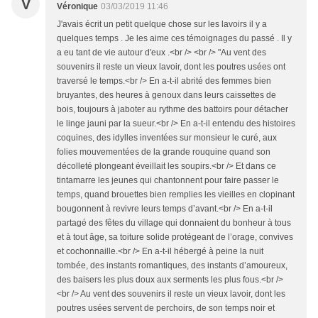
V
Véronique
03/03/2019 11:46
J'avais écrit un petit quelque chose sur les lavoirs il y a
quelques temps . Je les aime ces témoignages du passé . Il y
a eu tant de vie autour d'eux .<br /> <br /> "Au vent des
souvenirs il reste un vieux lavoir, dont les poutres usées ont
traversé le temps.<br /> En a-t-il abrité des femmes bien
bruyantes, des heures à genoux dans leurs caissettes de
bois, toujours à jaboter au rythme des battoirs pour détacher
le linge jauni par la sueur.<br /> En a-t-il entendu des histoires
coquines, des idylles inventées sur monsieur le curé, aux
folies mouvementées de la grande rouquine quand son
décolleté plongeant éveillait les soupirs.<br /> Et dans ce
tintamarre les jeunes qui chantonnent pour faire passer le
temps, quand brouettes bien remplies les vieilles en clopinant
bougonnent à revivre leurs temps d’avant.<br /> En a-t-il
partagé des fêtes du village qui donnaient du bonheur à tous
et à tout âge, sa toiture solide protégeant de l’orage, convives
et cochonnaille.<br /> En a-t-il hébergé à peine la nuit
tombée, des instants romantiques, des instants d’amoureux,
des baisers les plus doux aux serments les plus fous.<br />
<br /> Au vent des souvenirs il reste un vieux lavoir, dont les
poutres usées servent de perchoirs, de son temps noir et