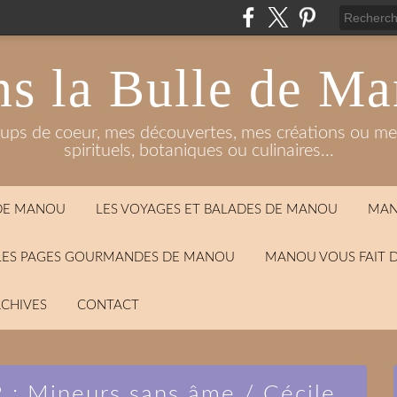
s la Bulle de M
oups de coeur, mes découvertes, mes créations ou mes
spirituels, botaniques ou culinaires...
 DE MANOU
LES VOYAGES ET BALADES DE MANOU
MAN
LES PAGES GOURMANDES DE MANOU
MANOU VOUS FAIT 
CHIVES
CONTACT
 : Mineurs sans âme / Cécile