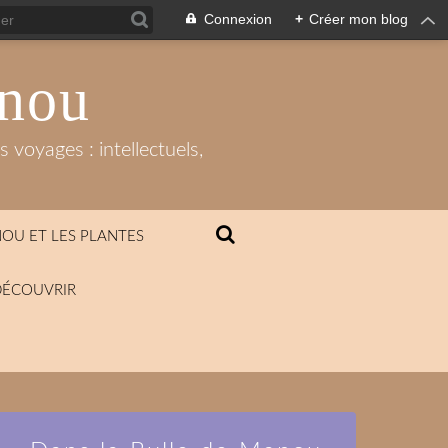
Connexion
+
Créer mon blog
anou
 voyages : intellectuels,
OU ET LES PLANTES
DÉCOUVRIR