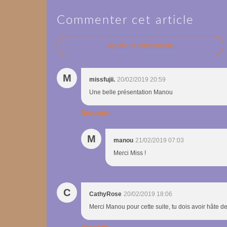
Commenter cet article
Ajouter un commentaire
M
missfujii.
20/02/2019 20:59
Une belle présentation Manou
Répondre
M
manou
21/02/2019 07:03
Merci Miss !
C
CathyRose
20/02/2019 18:06
Merci Manou pour cette suite, tu dois avoir hâte de 