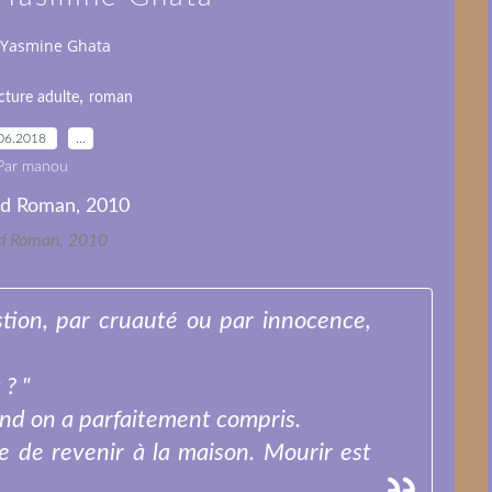
 Yasmine Ghata
,
cture adulte
roman
06.2018
…
Par manou
d Roman, 2010
tion, par cruauté ou par innocence,
 ? "
uand on a parfaitement compris.
 de revenir à la maison. Mourir est