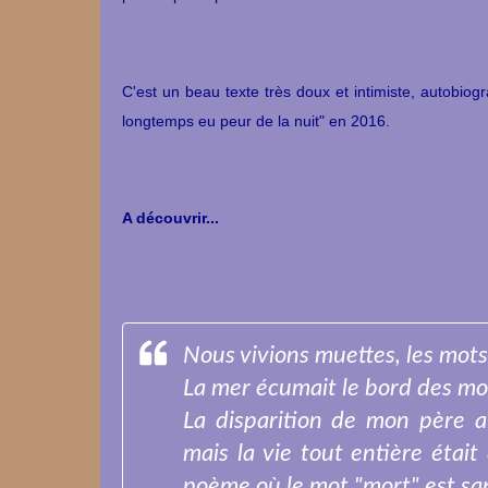
C'est un beau texte très doux et intimiste, autobiog
longtemps eu peur de la nuit"
en 2016.
A découvrir...
Nous vivions muettes, les mots n
La mer écumait le bord des mots,
La disparition de mon père a
mais la vie tout entière éta
poème où le mot "mort" est san