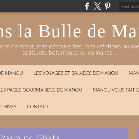
s la Bulle de M
oups de coeur, mes découvertes, mes créations ou mes
spirituels, botaniques ou culinaires...
 DE MANOU
LES VOYAGES ET BALADES DE MANOU
MAN
LES PAGES GOURMANDES DE MANOU
MANOU VOUS FAIT 
CHIVES
CONTACT
 Yasmine Ghata