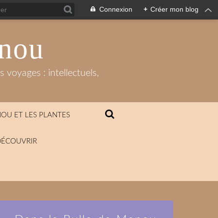
Connexion
+
Créer mon blog
anou
 voyages : intellectuels,
OU ET LES PLANTES
DÉCOUVRIR