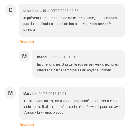
C
chemindetables
05/03/2018 16:38
ta présentation donne envie de le lire ce livre, je ne connais
pas du tout l'auteur, merci de ton billet<br /> bisous<br />
patricia
Répondre
M
manou
05/03/2018 19:19
Inscris-toi chez Brigitte, le roman arrivera chez toi en
direct et ainsi tu participeras au voyage...bisous
M
Maryline
04/03/2018 16:51
J'ai lu "Avant toi" et j'avais beaucoup aimé... Alors celui-ci me
tente... je le lirai un jour, c'est certain!<br /> Merci pour ton avis
Manou!<br /> gros bisous
Répondre