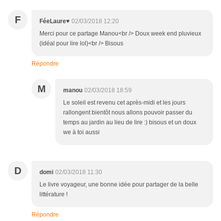
F
FéeLaure♥
02/03/2018 12:20
Merci pour ce partage Manou<br /> Doux week end pluvieux
(idéal pour lire lol)<br /> Bisous
Répondre
M
manou
02/03/2018 18:59
Le soleil est revenu cet après-midi et les jours
rallongent bientôt nous allons pouvoir passer du
temps au jardin au lieu de lire :) bisous et un doux
we à toi aussi
D
domi
02/03/2018 11:30
Le livre voyageur, une bonne idée pour partager de la belle
littérature !
Répondre