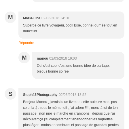
M
Maria-Lina
02/03/2018 14:10
Superbe ce livre voyageur, cool! Bise, bonne journée tout en
douceur!
Répondre
M
manou
02/03/2018 19:03
Oui c'est cool c'est une bonne idée de partage.
bisous bonne soirée
S
Steph43Photography
02/03/2018 13:52
Bonjour Manou , j'avais lu un livre de cette auteure mais pas
celui la :) : sous le même toit , j'ai adoré !!!! , merci à toi de ton
passage , non moi je marche en crampons , depuis que j'ai
découvert ça j'ai complétement abandonner les raquettes :
plus léger , moins encombrant et passage de grandes pentes