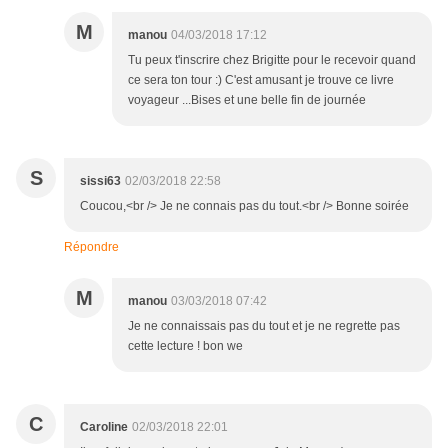
M
manou
04/03/2018 17:12
Tu peux t'inscrire chez Brigitte pour le recevoir quand
ce sera ton tour :) C'est amusant je trouve ce livre
voyageur ...Bises et une belle fin de journée
S
sissi63
02/03/2018 22:58
Coucou,<br /> Je ne connais pas du tout.<br /> Bonne soirée
Répondre
M
manou
03/03/2018 07:42
Je ne connaissais pas du tout et je ne regrette pas
cette lecture ! bon we
C
Caroline
02/03/2018 22:01