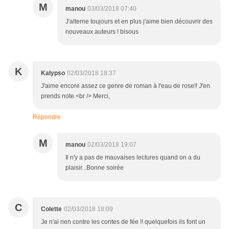
M
manou
03/03/2018 07:40
J'alterne toujours et en plus j'aime bien découvrir des
nouveaux auteurs ! bisous
K
Kalypso
02/03/2018 18:37
J'aime encore assez ce genre de roman à l'eau de rose!! J'en
prends note.<br /> Merci,
Répondre
M
manou
02/03/2018 19:07
Il n'y a pas de mauvaises lectures quand on a du
plaisir...Bonne soirée
C
Colette
02/03/2018 18:09
Je n'ai rien contre les contes de fée !! quelquefois ils font un