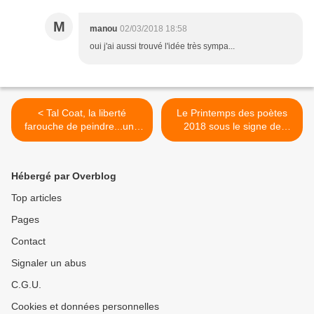
M
manou
02/03/2018 18:58
oui j'ai aussi trouvé l'idée très sympa...
< Tal Coat, la liberté
Le Printemps des poètes
farouche de peindre...une
2018 sous le signe de
exposition au Musée
l'ardeur >
Granet d'Aix-en-Provence
Hébergé par Overblog
Top articles
Pages
Contact
Signaler un abus
C.G.U.
Cookies et données personnelles