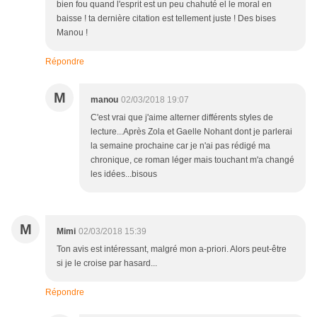
bien fou quand l'esprit est un peu chahuté el le moral en
baisse ! ta dernière citation est tellement juste ! Des bises
Manou !
Répondre
M
manou
02/03/2018 19:07
C'est vrai que j'aime alterner différents styles de
lecture...Après Zola et Gaelle Nohant dont je parlerai
la semaine prochaine car je n'ai pas rédigé ma
chronique, ce roman léger mais touchant m'a changé
les idées...bisous
M
Mimi
02/03/2018 15:39
Ton avis est intéressant, malgré mon a-priori. Alors peut-être
si je le croise par hasard...
Répondre