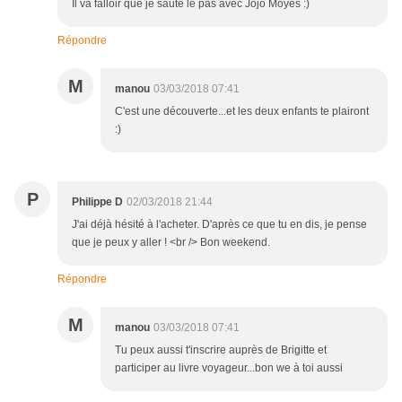
Il va falloir que je saute le pas avec Jojo Moyes :)
Répondre
M
manou
03/03/2018 07:41
C'est une découverte...et les deux enfants te plairont
:)
P
Philippe D
02/03/2018 21:44
J'ai déjà hésité à l'acheter. D'après ce que tu en dis, je pense
que je peux y aller ! <br /> Bon weekend.
Répondre
M
manou
03/03/2018 07:41
Tu peux aussi t'inscrire auprès de Brigitte et
participer au livre voyageur...bon we à toi aussi