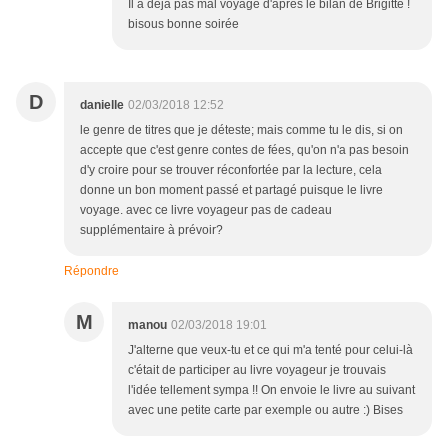
Il a déjà pas mal voyagé d'après le bilan de Brigitte !
bisous bonne soirée
D
danielle
02/03/2018 12:52
le genre de titres que je déteste; mais comme tu le dis, si on
accepte que c'est genre contes de fées, qu'on n'a pas besoin
d'y croire pour se trouver réconfortée par la lecture, cela
donne un bon moment passé et partagé puisque le livre
voyage. avec ce livre voyageur pas de cadeau
supplémentaire à prévoir?
Répondre
M
manou
02/03/2018 19:01
J'alterne que veux-tu et ce qui m'a tenté pour celui-là
c'était de participer au livre voyageur je trouvais
l'idée tellement sympa !! On envoie le livre au suivant
avec une petite carte par exemple ou autre :) Bises