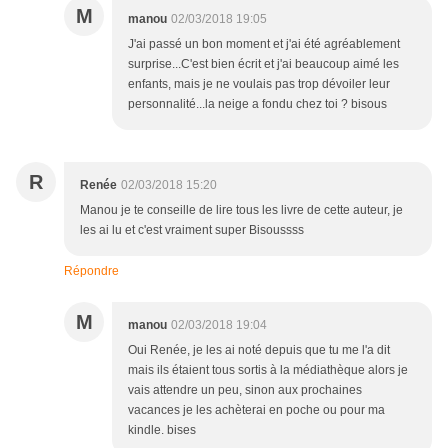
M
manou
02/03/2018 19:05
J'ai passé un bon moment et j'ai été agréablement
surprise...C'est bien écrit et j'ai beaucoup aimé les
enfants, mais je ne voulais pas trop dévoiler leur
personnalité...la neige a fondu chez toi ? bisous
R
Renée
02/03/2018 15:20
Manou je te conseille de lire tous les livre de cette auteur, je
les ai lu et c'est vraiment super Bisoussss
Répondre
M
manou
02/03/2018 19:04
Oui Renée, je les ai noté depuis que tu me l'a dit
mais ils étaient tous sortis à la médiathèque alors je
vais attendre un peu, sinon aux prochaines
vacances je les achèterai en poche ou pour ma
kindle. bises