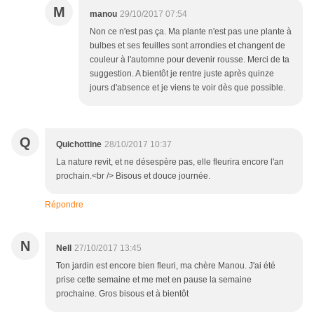
M
manou
29/10/2017 07:54
Non ce n'est pas ça. Ma plante n'est pas une plante à
bulbes et ses feuilles sont arrondies et changent de
couleur à l'automne pour devenir rousse. Merci de ta
suggestion. A bientôt je rentre juste après quinze
jours d'absence et je viens te voir dès que possible.
Q
Quichottine
28/10/2017 10:37
La nature revit, et ne désespère pas, elle fleurira encore l'an
prochain.<br /> Bisous et douce journée.
Répondre
N
Nell
27/10/2017 13:45
Ton jardin est encore bien fleuri, ma chère Manou. J'ai été
prise cette semaine et me met en pause la semaine
prochaine. Gros bisous et à bientôt