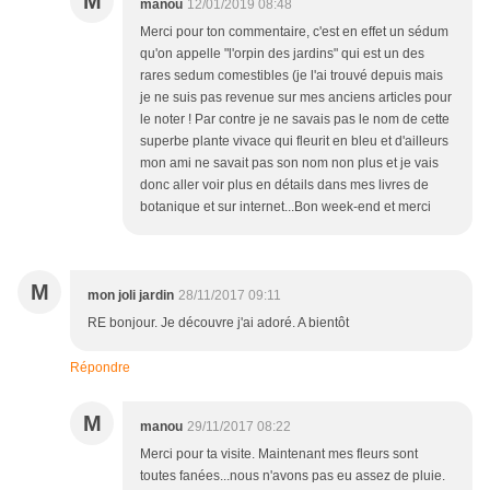
M
manou
12/01/2019 08:48
Merci pour ton commentaire, c'est en effet un sédum
qu'on appelle "l'orpin des jardins" qui est un des
rares sedum comestibles (je l'ai trouvé depuis mais
je ne suis pas revenue sur mes anciens articles pour
le noter ! Par contre je ne savais pas le nom de cette
superbe plante vivace qui fleurit en bleu et d'ailleurs
mon ami ne savait pas son nom non plus et je vais
donc aller voir plus en détails dans mes livres de
botanique et sur internet...Bon week-end et merci
M
mon joli jardin
28/11/2017 09:11
RE bonjour. Je découvre j'ai adoré. A bientôt
Répondre
M
manou
29/11/2017 08:22
Merci pour ta visite. Maintenant mes fleurs sont
toutes fanées...nous n'avons pas eu assez de pluie.