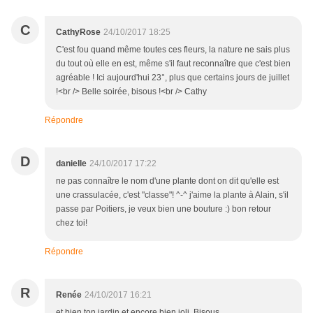
C
CathyRose
24/10/2017 18:25
C'est fou quand même toutes ces fleurs, la nature ne sais plus
du tout où elle en est, même s'il faut reconnaître que c'est bien
agréable ! Ici aujourd'hui 23°, plus que certains jours de juillet
!<br /> Belle soirée, bisous !<br /> Cathy
Répondre
D
danielle
24/10/2017 17:22
ne pas connaître le nom d'une plante dont on dit qu'elle est
une crassulacée, c'est "classe"! ^-^ j'aime la plante à Alain, s'il
passe par Poitiers, je veux bien une bouture :) bon retour
chez toi!
Répondre
R
Renée
24/10/2017 16:21
et bien ton jardin et encore bien joli. Bisous