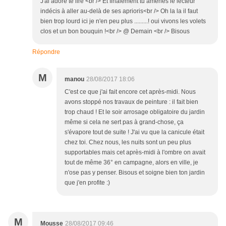
J'ai adoré te lire <br /> Et finalement tu amènes le lecteur
indécis à aller au-delà de ses aprioris<br /> Oh la la il faut
bien trop lourd ici je n'en peu plus .........! oui vivons les volets
clos et un bon bouquin !<br /> @ Demain <br /> Bisous
Répondre
M
manou
28/08/2017 18:06
C'est ce que j'ai fait encore cet après-midi. Nous
avons stoppé nos travaux de peinture : il fait bien
trop chaud ! Et le soir arrosage obligatoire du jardin
même si cela ne sert pas à grand-chose, ça
s'évapore tout de suite ! J'ai vu que la canicule était
chez toi. Chez nous, les nuits sont un peu plus
supportables mais cet après-midi à l'ombre on avait
tout de même 36° en campagne, alors en ville, je
n'ose pas y penser. Bisous et soigne bien ton jardin
que j'en profite :)
M
Mousse
28/08/2017 09:46