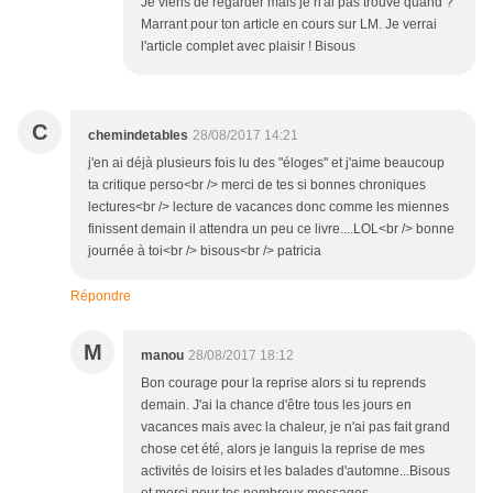
Je viens de regarder mais je n'ai pas trouvé quand ?
Marrant pour ton article en cours sur LM. Je verrai
l'article complet avec plaisir ! Bisous
C
chemindetables
28/08/2017 14:21
j'en ai déjà plusieurs fois lu des "éloges" et j'aime beaucoup
ta critique perso<br /> merci de tes si bonnes chroniques
lectures<br /> lecture de vacances donc comme les miennes
finissent demain il attendra un peu ce livre....LOL<br /> bonne
journée à toi<br /> bisous<br /> patricia
Répondre
M
manou
28/08/2017 18:12
Bon courage pour la reprise alors si tu reprends
demain. J'ai la chance d'être tous les jours en
vacances mais avec la chaleur, je n'ai pas fait grand
chose cet été, alors je languis la reprise de mes
activités de loisirs et les balades d'automne...Bisous