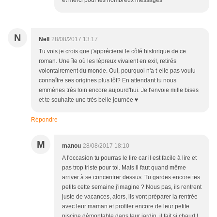
et merci pour tes nombreux messages
N
Nell
28/08/2017 13:17
Tu vois je crois que j'apprécierai le côté historique de ce
roman. Une île où les lépreux vivaient en exil, retirés
volontairement du monde. Oui, pourquoi n'a t-elle pas voulu
connaître ses origines plus tôt? En attendant tu nous
emmènes très loin encore aujourd'hui. Je t'envoie mille bises
et te souhaite une très belle journée ♥
Répondre
M
manou
28/08/2017 18:10
A l'occasion tu pourras le lire car il est facile à lire et
pas trop triste pour toi. Mais il faut quand même
arriver à se concentrer dessus. Tu gardes encore tes
petits cette semaine j'imagine ? Nous pas, ils rentrent
juste de vacances, alors, ils vont préparer la rentrée
avec leur maman et profiter encore de leur petite
piscine démontable dans leur jardin, il fait si chaud !