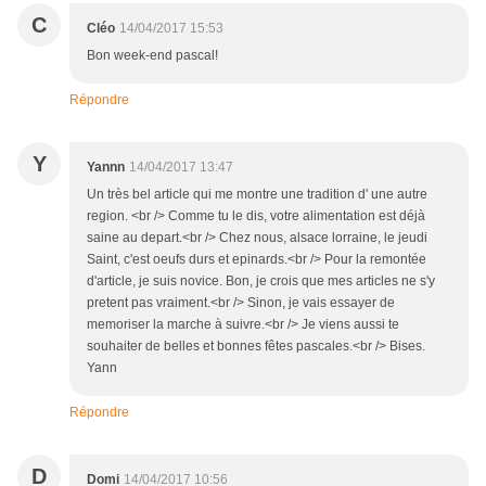
C
Cléo
14/04/2017 15:53
Bon week-end pascal!
Répondre
Y
Yannn
14/04/2017 13:47
Un très bel article qui me montre une tradition d' une autre
region. <br /> Comme tu le dis, votre alimentation est déjà
saine au depart.<br /> Chez nous, alsace lorraine, le jeudi
Saint, c'est oeufs durs et epinards.<br /> Pour la remontée
d'article, je suis novice. Bon, je crois que mes articles ne s'y
pretent pas vraiment.<br /> Sinon, je vais essayer de
memoriser la marche à suivre.<br /> Je viens aussi te
souhaiter de belles et bonnes fêtes pascales.<br /> Bises.
Yann
Répondre
D
Domi
14/04/2017 10:56