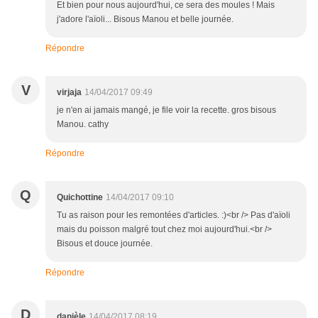
Et bien pour nous aujourd'hui, ce sera des moules ! Mais
j'adore l'aïoli... Bisous Manou et belle journée.
Répondre
V
virjaja
14/04/2017 09:49
je n'en ai jamais mangé, je file voir la recette. gros bisous
Manou. cathy
Répondre
Q
Quichottine
14/04/2017 09:10
Tu as raison pour les remontées d'articles. :)<br /> Pas d'aïoli
mais du poisson malgré tout chez moi aujourd'hui.<br />
Bisous et douce journée.
Répondre
D
danièle
14/04/2017 08:19