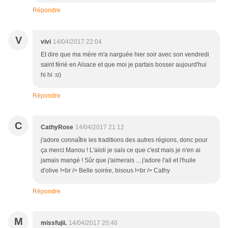
Répondre
V
vivi
14/04/2017 22:04
Et dire que ma mère m'a narguée hier soir avec son vendredi
saint férié en Alsace et que moi je partais bosser aujourd'hui
hi hi :o)
Répondre
C
CathyRose
14/04/2017 21:12
j'adore connaître les traditions des autres régions, donc pour
ça merci Manou ! L'aïoli je sais ce que c'est mais je n'en ai
jamais mangé ! Sûr que j'aimerais ... j'adore l'ail et l'huile
d'olive !<br /> Belle soirée, bisous !<br /> Cathy
Répondre
M
missfujii.
14/04/2017 20:46