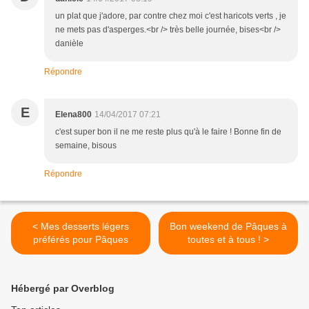
un plat que j'adore, par contre chez moi c'est haricots verts , je
ne mets pas d'asperges.<br /> très belle journée, bises<br />
danièle
Répondre
E
Elena800
14/04/2017 07:21
c'est super bon il ne me reste plus qu'à le faire ! Bonne fin de
semaine, bisous
Répondre
< Mes desserts légers
Bon weekend de Pâques à
préférés pour Pâques
toutes et à tous ! >
Hébergé par Overblog