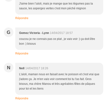
J'aime bien l’aïoli, mais je mange que les légumes pas la
sauce, les asperges vertes c'est mon péché mignon
Répondre
G
Gomez Victoria - Lynn
14/04/2017 18:57
coucou je ne connais pas ce plat , je vais voir :) ça doit être
bon :) bisous
Répondre
N
Nell
14/04/2017 18:26
L'aïoli, maman nous en faisait avec le poisson et c'est vrai que
j'adore ça. Je m'en vais voir comment toi tu l'as fait. Gros
bisous, ma chère Manou et très agréables fêtes de pâques
pour toi et les tiens
Répondre