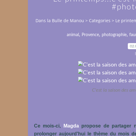
#phot
Dans la Bulle de Manou
>
Categories
>
Le printe
,
,
,
animal
Provence
photographie
fau
02.
C'est la saison des a
Ce mois-ci,
Magda
propose de partager n
prolonger aujourd'hui le thème du mois de