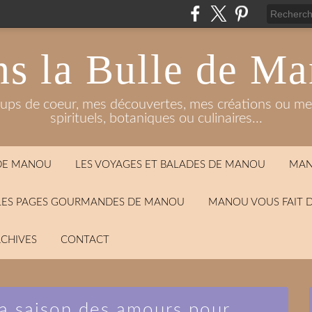
s la Bulle de M
oups de coeur, mes découvertes, mes créations ou mes
spirituels, botaniques ou culinaires...
 DE MANOU
LES VOYAGES ET BALADES DE MANOU
MAN
LES PAGES GOURMANDES DE MANOU
MANOU VOUS FAIT 
CHIVES
CONTACT
 la saison des amours pour