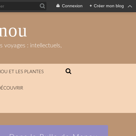
Connexion
+
Créer mon blog
anou
 voyages : intellectuels,
OU ET LES PLANTES
DÉCOUVRIR