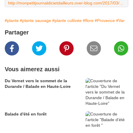
http://monpetitjournaldicietdailleurs.over-blog.com/2017/03/contrairement-a-dutronc-aux-jardines-il-n-y-a-pas-qu-des-cactus-meme-s-ils-sont-des-milliers.html
#plante
#plante sauvage
#plante cultivée
#flore
#Provence
#Var
Partager
Vous aimerez aussi
Du Vernet vers le sommet de la
Durande / Balade en Haute-Loire
Balade d'été en forêt