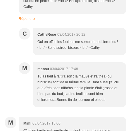
surtout en petite taille !<br /> Bel après-midi, bisous !<br />
Cathy
Répondre
C
CathyRose
03/04/2017 20:12
Oui en effet, les feuilles me semblaient différentes !
<br /> Belle soirée, bisous !<br /> Cathy
M
manou
03/04/2017 17:48
Tu as tout à fait raison : la mauve et l'althea (ou
hibiscus) sont de la même famille.. moi aussi j'ai cru
que c'était des althéas tant la plante était grosse et
bien pas du tout, car les feuilles sont bien
différentes...Bonne fin de journée et bisous
M
Mimi
03/04/2017 15:00
C'est un jardin extraordinaire... c'est vrai que toutes ces