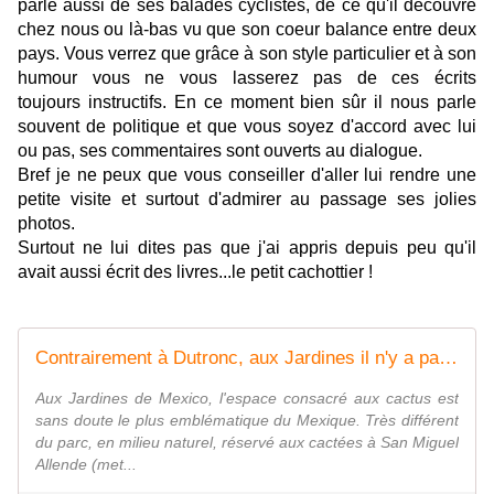
parle aussi de ses balades cyclistes, de ce qu'il découvre
chez nous ou là-bas vu que son coeur balance entre deux
pays. Vous verrez que grâce à son style particulier et à son
humour vous ne vous lasserez pas de ces écrits
toujours instructifs. En ce moment bien sûr il nous parle
souvent de politique et que vous soyez d'accord avec lui
ou pas, ses commentaires sont ouverts au dialogue.
Bref je ne peux que vous conseiller d'aller lui rendre une
petite visite et surtout d'admirer au passage ses jolies
photos.
Surtout ne lui dites pas que j'ai appris depuis peu qu'il
avait aussi écrit des livres...le petit cachottier !
Contrairement à Dutronc, aux Jardines il n'y a pas qu'des cactus, même s'ils sont des milliers - MON PETIT JOURNAL
Aux Jardines de Mexico, l'espace consacré aux cactus est
sans doute le plus emblématique du Mexique. Très différent
du parc, en milieu naturel, réservé aux cactées à San Miguel
Allende (met...