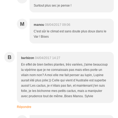
Surtout plus sec je pense !
M
manou
08/04/2017 09:06
C'est sûr le climat est sans doute plus doux dans le
Var ! Bises
B
barbizon
04/04/2017 14:27
En effet de bien belles plantes, très variées, j'aime beaucoup
la vipérine que je ne connaissais pas mais elles porte un
vilain nom non? A moi elle me fait penser au lupin, Lupine
aurait été plus jolie:)) Celle qui vient d’Australie est superbe
aussi! Les cactus, je n’étais pas fan, et maintenant j'en suis
folle, je les bichonne mes petits cactus, mais a manipuler
avec prudence tout de même..Bises Manou. Sylvie
Répondre