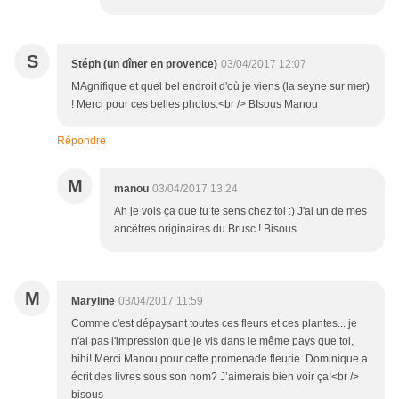
S
Stéph (un dîner en provence)
03/04/2017 12:07
MAgnifique et quel bel endroit d'où je viens (la seyne sur mer)
! Merci pour ces belles photos.<br /> BIsous Manou
Répondre
M
manou
03/04/2017 13:24
Ah je vois ça que tu te sens chez toi :) J'ai un de mes
ancêtres originaires du Brusc ! Bisous
M
Maryline
03/04/2017 11:59
Comme c'est dépaysant toutes ces fleurs et ces plantes... je
n'ai pas l'impression que je vis dans le même pays que toi,
hihi! Merci Manou pour cette promenade fleurie. Dominique a
écrit des livres sous son nom? J’aimerais bien voir ça!<br />
bisous