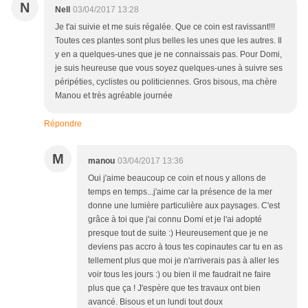
N
Nell
03/04/2017 13:28
Je t'ai suivie et me suis régalée. Que ce coin est ravissant!!!
Toutes ces plantes sont plus belles les unes que les autres. Il
y en a quelques-unes que je ne connaissais pas. Pour Domi,
je suis heureuse que vous soyez quelques-unes à suivre ses
péripéties, cyclistes ou politiciennes. Gros bisous, ma chère
Manou et très agréable journée
Répondre
M
manou
03/04/2017 13:36
Oui j'aime beaucoup ce coin et nous y allons de
temps en temps...j'aime car la présence de la mer
donne une lumière particulière aux paysages. C'est
grâce à toi que j'ai connu Domi et je l'ai adopté
presque tout de suite :) Heureusement que je ne
deviens pas accro à tous tes copinautes car tu en as
tellement plus que moi je n'arriverais pas à aller les
voir tous les jours :) ou bien il me faudrait ne faire
plus que ça ! J'espère que tes travaux ont bien
avancé. Bisous et un lundi tout doux