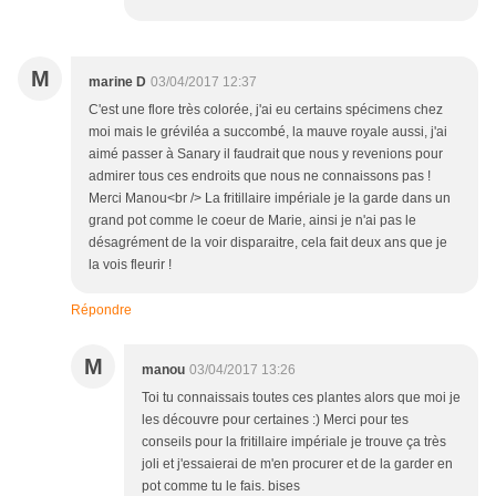
M
marine D
03/04/2017 12:37
C'est une flore très colorée, j'ai eu certains spécimens chez
moi mais le gréviléa a succombé, la mauve royale aussi, j'ai
aimé passer à Sanary il faudrait que nous y revenions pour
admirer tous ces endroits que nous ne connaissons pas !
Merci Manou<br /> La fritillaire impériale je la garde dans un
grand pot comme le coeur de Marie, ainsi je n'ai pas le
désagrément de la voir disparaitre, cela fait deux ans que je
la vois fleurir !
Répondre
M
manou
03/04/2017 13:26
Toi tu connaissais toutes ces plantes alors que moi je
les découvre pour certaines :) Merci pour tes
conseils pour la fritillaire impériale je trouve ça très
joli et j'essaierai de m'en procurer et de la garder en
pot comme tu le fais. bises