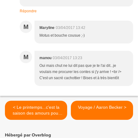
Répondre
M
Maryline
03/04/2017 13:42
Motus et bouche cousue ;-)
M
manou
03/04/2017 13:23
Oui mais chut ne lui dit pas que je te l'ai dit...je
voulais me procurer les contes si j'y arrive ! <br />
C'est un sacré cachottier ! Bises et à très bientôt
< Le printemps...c'est la
Voyage / Aaron Becker >
saison des amours pour
#photodimanche
Hébergé par Overblog