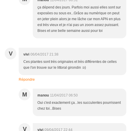
manou
11/04/2017 06:51
ça dépend des jours. Parfois moi aussi elles sont sur
exposées ou sous ex...Grâce au numérique on peut
en jeter plein alors je me lâche car mon APN en plus
est très vieux et je n'ai pas un zoom assez puissant.
Bises et une belle semaine aussi pour toi
V
vivi
06/04/2017 21:38
Ces plantes sont très originales et très différentes de celles
que l'on trouve sur le littoral girondin :o)
Répondre
M
manou
11/04/2017 06:50
Oui c'est exactement ça...les succulentes pourrissent
chez toi...Bises
V
vivi
09/04/2017 22:44