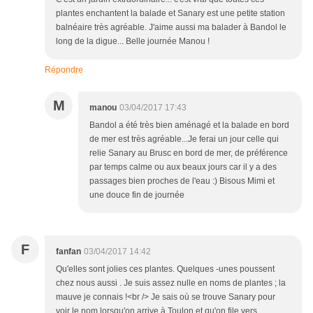
plantes enchantent la balade et Sanary est une petite station
balnéaire très agréable. J'aime aussi ma balader à Bandol le
long de la digue... Belle journée Manou !
Répondre
M
manou
03/04/2017 17:43
Bandol a été très bien aménagé et la balade en bord
de mer est très agréable...Je ferai un jour celle qui
relie Sanary au Brusc en bord de mer, de préférence
par temps calme ou aux beaux jours car il y a des
passages bien proches de l'eau :) Bisous Mimi et
une douce fin de journée
F
fanfan
03/04/2017 14:42
Qu'elles sont jolies ces plantes. Quelques -unes poussent
chez nous aussi . Je suis assez nulle en noms de plantes ; la
mauve je connais !<br /> Je sais où se trouve Sanary pour
voir le nom lorsqu'on arrive à Toulon et qu'on file vers