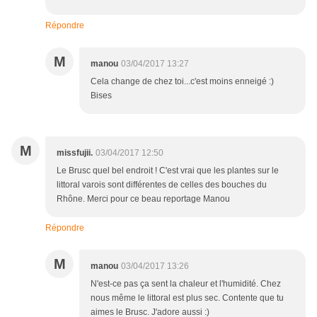
Répondre
M
manou
03/04/2017 13:27
Cela change de chez toi...c'est moins enneigé :)
Bises
M
missfujii.
03/04/2017 12:50
Le Brusc quel bel endroit ! C'est vrai que les plantes sur le
littoral varois sont différentes de celles des bouches du
Rhône. Merci pour ce beau reportage Manou
Répondre
M
manou
03/04/2017 13:26
N'est-ce pas ça sent la chaleur et l'humidité. Chez
nous même le littoral est plus sec. Contente que tu
aimes le Brusc. J'adore aussi :)