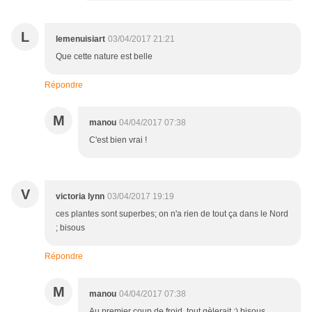
L
lemenuisiart
03/04/2017 21:21
Que cette nature est belle
Répondre
M
manou
04/04/2017 07:38
C'est bien vrai !
V
victoria lynn
03/04/2017 19:19
ces plantes sont superbes; on n'a rien de tout ça dans le Nord
; bisous
Répondre
M
manou
04/04/2017 07:38
Au premier coup de froid, tout gèlerait :) bisous