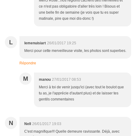
Merci Rose...nos régions cachent des merveilles et
ce n'est pas obligatoire d'aller très loin ! Bisous et
une belle fin de semaine (je vois que tu es super
matinale, pire que moi dis-donc !)
L
lemenuisiart
26/01/2017 19:25
Merci pour cette merveilleuse visite, les photos sont superbes.
Répondre
M
manou
27/01/2017 08:53
Merci à toi de venir jusqu'ici (avec tout le boulot que
tu as, je l'apprécie d'autant plus) et de laisser tes
gentils commentaires
N
Nell
26/01/2017 19:03
C'est magnifique!!! Quelle demeure ravissante. Déjà, avec