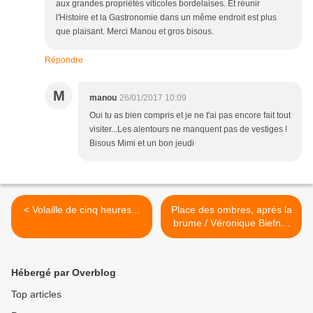
aux grandes propriétés viticoles bordelaises. Et réunir
l'Histoire et la Gastronomie dans un même endroit est plus
que plaisant. Merci Manou et gros bisous.
Répondre
M
manou
26/01/2017 10:09
Oui tu as bien compris et je ne t'ai pas encore fait tout
visiter...Les alentours ne manquent pas de vestiges !
Bisous Mimi et un bon jeudi
< Volaille de cinq heures...
Place des ombres, après la
brume / Véronique Biefnot
et Francis Dannemark >
Hébergé par Overblog
Top articles