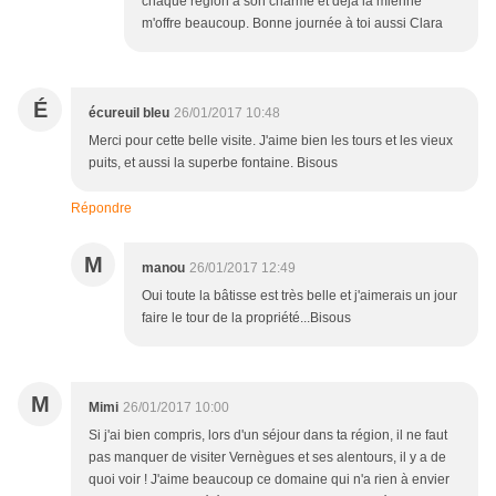
chaque région a son charme et déjà la mienne
m'offre beaucoup. Bonne journée à toi aussi Clara
É
écureuil bleu
26/01/2017 10:48
Merci pour cette belle visite. J'aime bien les tours et les vieux
puits, et aussi la superbe fontaine. Bisous
Répondre
M
manou
26/01/2017 12:49
Oui toute la bâtisse est très belle et j'aimerais un jour
faire le tour de la propriété...Bisous
M
Mimi
26/01/2017 10:00
Si j'ai bien compris, lors d'un séjour dans ta région, il ne faut
pas manquer de visiter Vernègues et ses alentours, il y a de
quoi voir ! J'aime beaucoup ce domaine qui n'a rien à envier