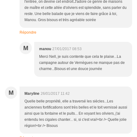
l'entrée, on devine cet endroit.J'adore ce genre de maisons
de maître et cette allée d'oliviers est splendide, sans parler du
reste. Une belle balade que je viens de faire grâce à toi,
Manou. Gros bisous et très agréable soirée
Répondre
M
manou
27/01/2017 08:53
Merci Nell, je suis contente que cela te plaise...La
campagne autour de Vernègues ne manque pas de
charme...Bisous et une douce journée
M
Maryline
26/01/2017 11:42
Quelle belle propriété, elle a traversé les siècles...Les
anciennes fortifications sont très belles et le toit vernissé aussi
ainsi que la fontaine et le puits... En voyant les oliviers, j'ai
entendu les cigales chanter... si, si c'est vrai!<br /> Quelle jolie
région!<br /> Bisous