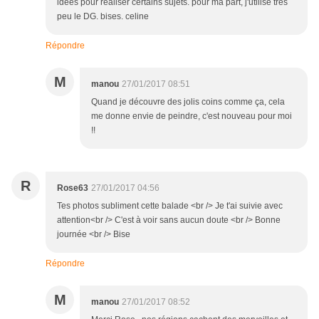
idées pour réaliser certains sujets. pour ma part, j'utilise très
peu le DG. bises. celine
Répondre
M
manou
27/01/2017 08:51
Quand je découvre des jolis coins comme ça, cela
me donne envie de peindre, c'est nouveau pour moi
!!
R
Rose63
27/01/2017 04:56
Tes photos subliment cette balade <br /> Je t'ai suivie avec
attention<br /> C'est à voir sans aucun doute <br /> Bonne
journée <br /> Bise
Répondre
M
manou
27/01/2017 08:52