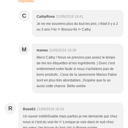
Répondre
C
CathyRose
21/09/2016 18:41
Je ne me souviens plus du tout les prix, c'était il y a 2
ou 3 ans !<br /> Bisous<br /> Cathy
M
manou
21/09/2016 18:39
Merci Cathy ! Nous ne prenons pas assez le temps
de lire les étiquettes et les ingrédients :) Donc c'est
entièrement notre faute si nous n'achetons pas de
bons produits...Ceux de la savonnerie Marius Fabre
sont en plus très abordables. J'espère que tu as
aussi cette chance. Belle soirée
R
Rose63
21/09/2016 18:24
Un savoir indétrônable mais parfois je me demande par chez
nous si c'est du vrai<br /> Lorsque je vais dans le sud chez
ma sœur, j'en trouve du bon <br /> Bonne soirée