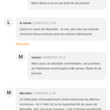
Merci Maria-Lina et une belle fin de journée
L
la nonna
21/09/2016 12:00
j'adore le savon de Marseille....le vrai ,pas celui qui vient de
chine(lol) bisous et bravo pour tes articles intéressants
Répondre
M
manou
21/09/2016 18:12
Merci pour cet adorable commentaire. Les journées
du Patrimoine m'ont inspiré cette année ! Belle fin de
journée
M
Maryline
21/09/2016 11:50
Un billet plein d'enseignement, j'aime beaucoup les affiches
anciennes. <br /> Hier j'ai vu en supermarché du savon de
Marseille, vert, noir et en copeaux ;-)<br /> Bonne journée!<br