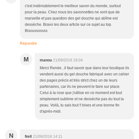
c'est indéniablement le meilleur savon du monde, surtout
pour la peau. Chez nous les savonnettes ne sont que de
marseille et pas question des gel douche qui abîme est
dessèche. Bravo les deux article sur ce sujet au top.
Bisousssssss
Répondre
M
manou
21/09/2016 18:04
Merci Renée...il faut savoir que dans leur boutique ils
vendent aussi du gel douche fabriqué avec un cahier
des pages précis et très strict chez un de leurs
partenaires, car ils ne peuvent le faire sur place.
Celui à la rose que j'utilise en ce moment est tout
simplement sublime et ne dessèche pas du tout la
peau. Voilà, tu sais tout !! bises et une bonne fin
d'après-midi.
N
Nell
21/09/2016 14:11