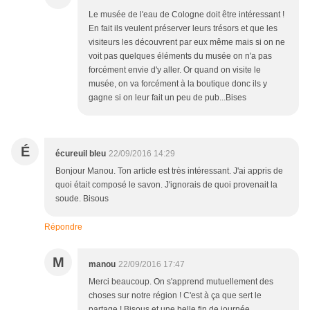
Le musée de l'eau de Cologne doit être intéressant !
En fait ils veulent préserver leurs trésors et que les
visiteurs les découvrent par eux même mais si on ne
voit pas quelques éléments du musée on n'a pas
forcément envie d'y aller. Or quand on visite le
musée, on va forcément à la boutique donc ils y
gagne si on leur fait un peu de pub...Bises
É
écureuil bleu
22/09/2016 14:29
Bonjour Manou. Ton article est très intéressant. J'ai appris de
quoi était composé le savon. J'ignorais de quoi provenait la
soude. Bisous
Répondre
M
manou
22/09/2016 17:47
Merci beaucoup. On s'apprend mutuellement des
choses sur notre région ! C'est à ça que sert le
partage ! Bisous et une belle fin de journée