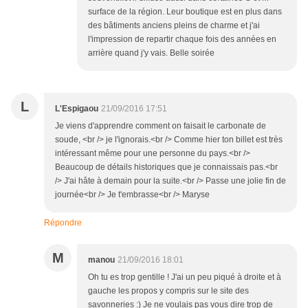
surface de la région. Leur boutique est en plus dans
des bâtiments anciens pleins de charme et j'ai
l'impression de repartir chaque fois des années en
arrière quand j'y vais. Belle soirée
L
L'Espigaou
21/09/2016 17:51
Je viens d'apprendre comment on faisait le carbonate de
soude, <br /> je l'ignorais.<br /> Comme hier ton billet est très
intéressant même pour une personne du pays.<br />
Beaucoup de détails historiques que je connaissais pas.<br
/> J'ai hâte à demain pour la suite.<br /> Passe une jolie fin de
journée<br /> Je t'embrasse<br /> Maryse
Répondre
M
manou
21/09/2016 18:01
Oh tu es trop gentille ! J'ai un peu piqué à droite et à
gauche les propos y compris sur le site des
savonneries :) Je ne voulais pas vous dire trop de