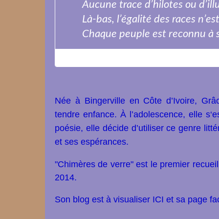
Aucune trace d’hilotes ou d’il
Là-bas, l’égalité des races n’es
Chaque peuple est reconnu à s
Née à Bingerville en Côte d’Ivoire, Grâ
tendre enfance. À l’adolescence, elle s‘e
poésie, elle décide d’utiliser ce genre li
et ses espérances.
"Chimères de verre"
est le premier recuei
2014.
Son blog est à visualiser
ICI
et sa page f