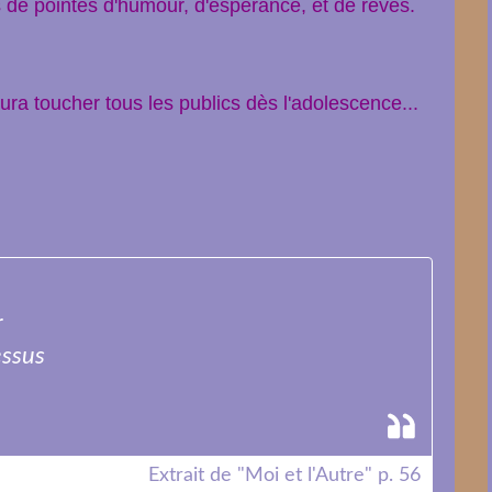
de pointes d'humour, d'espérance, et de rêves.
saura toucher tous les publics dès l'adolescence...
r
essus
Extrait de "Moi et l'Autre" p. 56