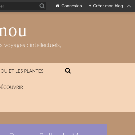
Connexion
+
Créer mon blog
anou
 voyages : intellectuels,
OU ET LES PLANTES
DÉCOUVRIR