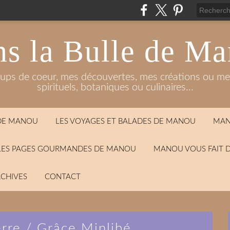
s la Bulle de M
oups de coeur, mes découvertes, mes créations ou mes
spirituels, botaniques ou culinaires...
 DE MANOU
LES VOYAGES ET BALADES DE MANOU
MAN
LES PAGES GOURMANDES DE MANOU
MANOU VOUS FAIT 
CHIVES
CONTACT
rre / Grâce Minlibé