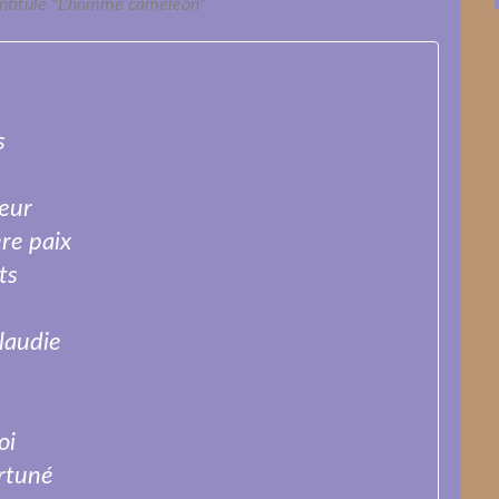
intitulé "L'homme caméléon"
s
cœur
ère paix
ts
plaudie
oi
ortuné