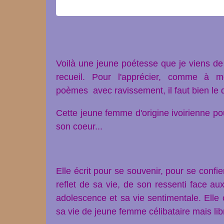
Voilà une jeune poétesse que je viens d
recueil.
Pour l'apprécier, comme à mo
poèmes avec ravissement, il faut bien le 
Cette jeune femme d'origine ivoirienne pour
son coeur...
Elle écrit pour se souvenir, pour se confi
reflet de sa vie, de son ressenti face a
adolescence et sa vie sentimentale. Elle
sa vie de jeune femme célibataire mais lib