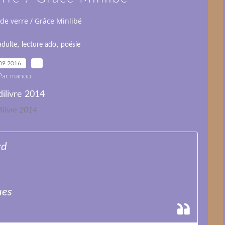
de verre / Grâce Minlibé
,
,
adulte
lecture ado
poésie
09.2016
…
Par manou
ilivre 2014
rd
ues