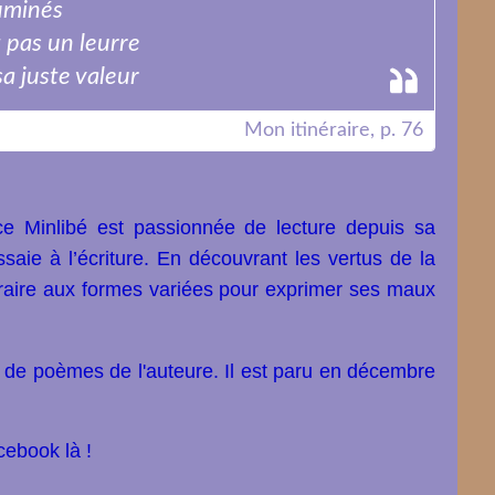
luminés
t pas un leurre
a juste valeur
Mon itinéraire, p. 76
ce Minlibé est passionnée de lecture depuis sa
ssaie à l’écriture. En découvrant les vertus de la
ttéraire aux formes variées pour exprimer ses maux
l de poèmes de l'auteure. Il est paru en décembre
acebook
là
!