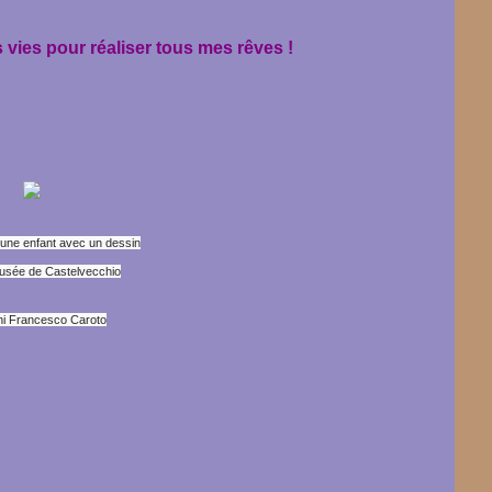
s vies pour réaliser tous mes rêves !
jeune enfant avec un dessin
usée de Castelvecchio
i Francesco Caroto