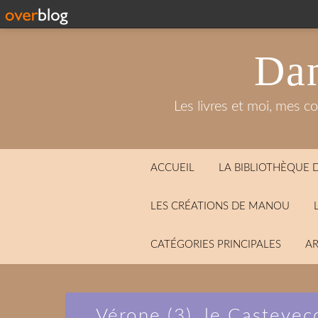
Dan
Les livres et moi, mes c
ACCUEIL
LA BIBLIOTHÈQUE
LES CRÉATIONS DE MANOU
CATÉGORIES PRINCIPALES
AR
Vérone (3), le Castevecc