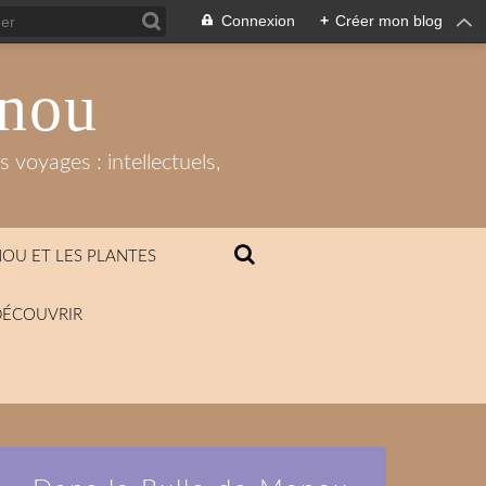
Connexion
+
Créer mon blog
anou
 voyages : intellectuels,
OU ET LES PLANTES
DÉCOUVRIR