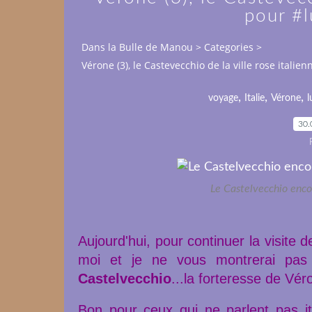
pour #l
Dans la Bulle de Manou
>
Categories
>
Vérone (3), le Castevecchio de la ville rose italie
,
,
,
voyage
Italie
Vérone
l
30.
Le Castelvecchio encor
Aujourd'hui, pour continuer la visite d
moi et je ne vous montrerai pas l
Castelvecchio
...la forteresse de Vér
Bon pour ceux qui ne parlent pas ita