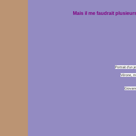
Mais il me faudrait plusieur
Portrait d'un 
Vérone, m
Giovann