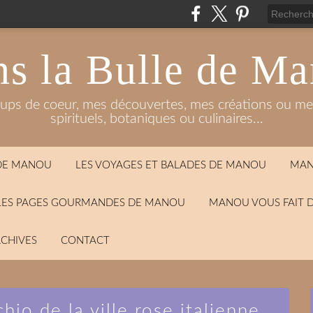
s la Bulle de M
oups de coeur, mes découvertes, mes créations ou mes
spirituels, botaniques ou culinaires...
 DE MANOU
LES VOYAGES ET BALADES DE MANOU
MAN
LES PAGES GOURMANDES DE MANOU
MANOU VOUS FAIT 
CHIVES
CONTACT
hio de la ville rose italienne