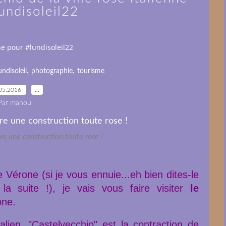
undisoleil22
nne pour #lundisoleil22
,
,
undisoleil
photographie
tourisme
05.2016
…
Par manou
e une construction toute rose !
e Vérone (si je vous ennuie...eh bien dites-le
a suite !), je vais vous faire visiter
le
one.
lien, "Castelvecchio" est la contraction de