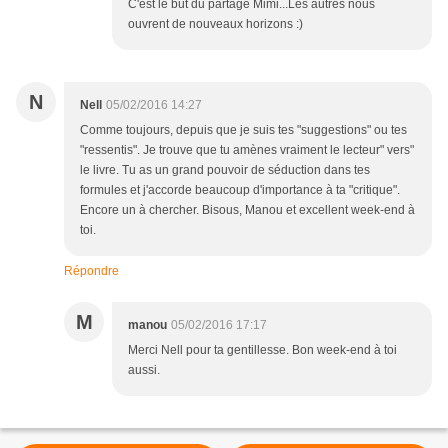
C'est le but du partage Mimi...Les autres nous
ouvrent de nouveaux horizons :)
N
Nell
05/02/2016 14:27
Comme toujours, depuis que je suis tes "suggestions" ou tes
"ressentis". Je trouve que tu amènes vraiment le lecteur" vers"
le livre. Tu as un grand pouvoir de séduction dans tes
formules et j'accorde beaucoup d'importance à ta "critique".
Encore un à chercher. Bisous, Manou et excellent week-end à
toi.
Répondre
M
manou
05/02/2016 17:17
Merci Nell pour ta gentillesse. Bon week-end à toi
aussi.