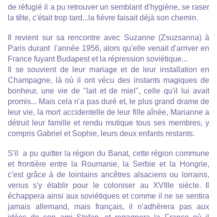
de réfugié il a pu retrouver un semblant d'hygiène, se raser
la tête, c'était trop tard...la fièvre faisait déjà son chemin.
Il revient
sur sa rencontre avec Suzanne (Zsuzsanna) à
Paris
durant l'année 1956
,
alors qu'elle venait d'arriver en
France fuyant Budapest et la répression soviétique...
Il se souvient de leur mariage et de leur installation en
Champagne, là où il ont vécu des instants magiques de
bonheur, une vie de "lait et de miel", celle qu'il lui avait
promis... Mais cela n'a pas duré et, le plus grand drame de
leur vie, la mort accidentelle de leur fille aînée,
Marianne a
détruit leur famille et rendu mutique tous ses membres, y
compris Gabriel et Sophie, leurs deux enfants restants.
S'il a pu quitter la région du Banat
, cette région commune
et frontière entre la Roumanie, la Serbie et la Hongrie,
c'est grâce à de lointains ancêtres alsaciens ou lorrains,
venus s'y établir pour le coloniser au XVIIIe siècle
. Il
échappera ainsi aux soviétiques et comme il ne se sentira
jamais allemand, mais français, il n'adhèrera pas aux