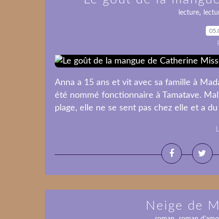
,
lecture
lectu
05.
Anna a 15 ans et vit avec sa famille à Ma
été nommé fonctionnaire à Tamatave. Malgr
plage, elle ne se sent pas chez elle et a du 
L
Neige de M
,