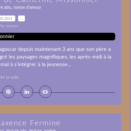
,
re ado
roman d'amour
02.2014
…
Par manou
dagascar depuis maintenant 3 ans que son père a
é les paysages magnifiques, les après-midi à la
mal à s'intégrer à la jeunesse...
ire la suite
axence Fermine
,
,
,