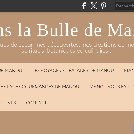
s la Bulle de M
oups de coeur, mes découvertes, mes créations ou mes
spirituels, botaniques ou culinaires...
 DE MANOU
LES VOYAGES ET BALADES DE MANOU
MAN
LES PAGES GOURMANDES DE MANOU
MANOU VOUS FAIT 
CHIVES
CONTACT