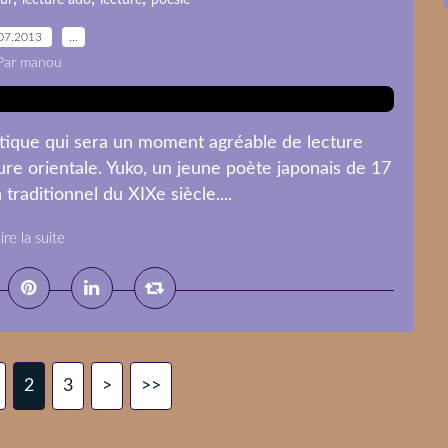
ur
lecture ado
lecture
poésie
07.2013
…
Par manou
étique qui sera un moment agréable de lecture
re orientale. Yuko, un jeune poète japonais de 17
traditionnel du XIXe siècle....
ire la suite
2
3
>
>>