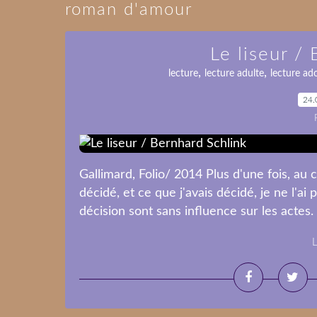
roman d'amour
Le liseur /
,
,
lecture
lecture adulte
lecture ad
24.
Gallimard, Folio/ 2014 Plus d'une fois, au c
décidé, et ce que j'avais décidé, je ne l'ai 
décision sont sans influence sur les actes.
L