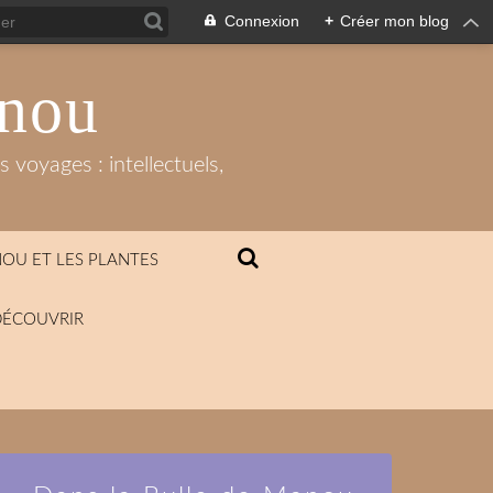
Connexion
+
Créer mon blog
anou
 voyages : intellectuels,
OU ET LES PLANTES
DÉCOUVRIR