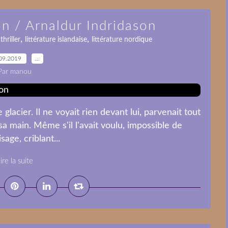
n / Arnaldur Indridason
,
,
,
thriller
littérature islandaise
littérature nordique
09.2019
…
Par manou
 glacier. Il ne voyait rien devant lui, parvenait tout
sa main. Même s'il l'avait voulu, impossible de
sage, criblant...
ire la suite