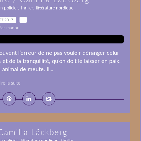
,
,
n policier
thriller
littérature nordique
07.2017
…
Par manou
uvent l’erreur de ne pas vouloir déranger celui
et de la tranquillité, qu’on doit le laisser en paix.
 animal de meute. Il...
ire la suite
 Camilla Läckberg
,
,