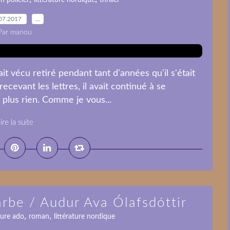
n policier
littérature nordique
thriller
07.2017
…
Par manou
ait vécu retiré pendant tant d'années qu'il s'était
cevant les lettres, il avait continué à se
it plus rien. Comme je vous...
ire la suite
arbe / Audur Ava Ólafsdóttir
,
,
ture ado
roman
littérature nordique