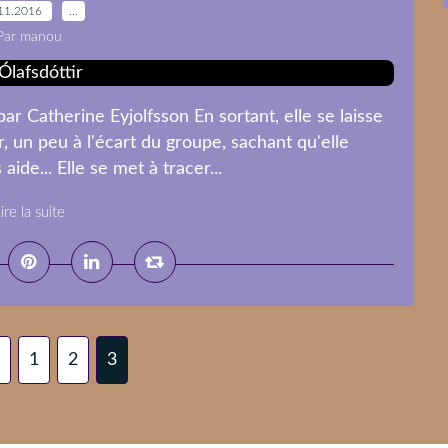
11.2016
…
Par manou
ar Catherine Eyjolfsson En sortant, elle se laisse
 un peu à l'écart du groupe, sachant qu'elle
ide... Elle se met à tracer...
ire la suite
1
2
3