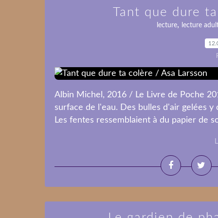
Tant que dure ta
,
lecture
lecture adul
12.
Albin Michel, 2016 / Le Livre de Poche 201
surface de l'eau. Des bulles d'air gelées y
Les fentes ressemblaient à du papier de soie 
L
Le gardien de ph