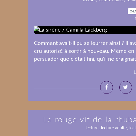
lecture
lecture adulte
roma
04.
Comment avait-il pu se leurrer ainsi ? Il av
cru autorisé à sortir à nouveau. Même en re
persuader que c'était fini, qu'il ne craigna
L
Le rouge vif de la rhub
,
,
lecture
lecture adulte
lec