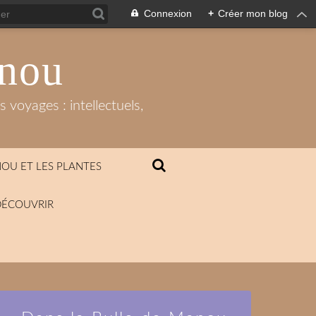
Connexion
+
Créer mon blog
anou
 voyages : intellectuels,
OU ET LES PLANTES
DÉCOUVRIR