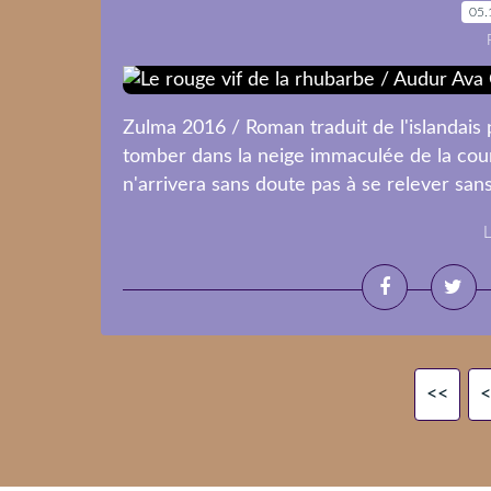
05.
Zulma 2016 / Roman traduit de l'islandais p
tomber dans la neige immaculée de la cour,
n'arrivera sans doute pas à se relever sans a
L
<<
<