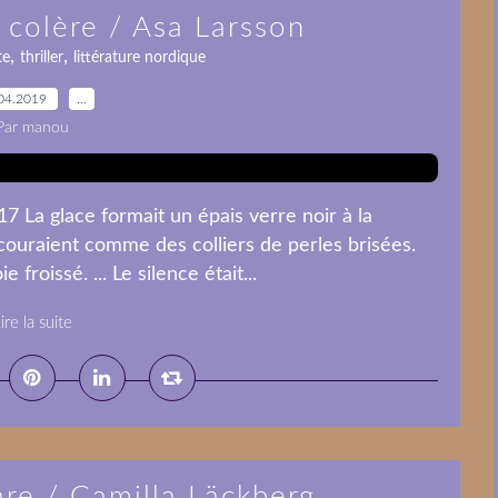
 colère / Asa Larsson
,
,
te
thriller
littérature nordique
04.2019
…
Par manou
7 La glace formait un épais verre noir à la
 couraient comme des colliers de perles brisées.
froissé. ... Le silence était...
ire la suite
are / Camilla Läckberg