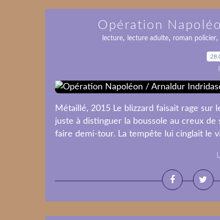
Opération Napoléo
,
,
lecture
lecture adulte
roman policier
28.
Métaillé, 2015 Le blizzard faisait rage sur le
juste à distinguer la boussole au creux de 
faire demi-tour. La tempête lui cinglait le vi
L