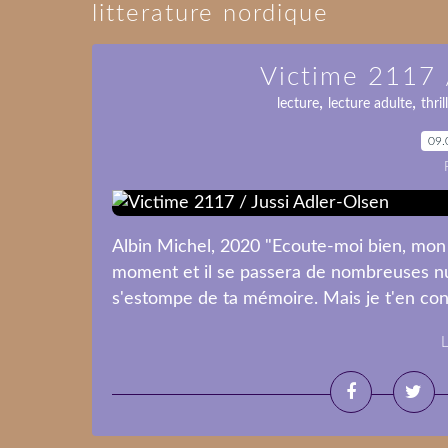
litterature nordique
Victime 2117 
,
,
lecture
lecture adulte
thril
09.
Albin Michel, 2020 "Ecoute-moi bien, mon fi
moment et il se passera de nombreuses nui
s'estompe de ta mémoire. Mais je t'en conj
L