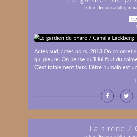
,
,
lecture
lecture adulte
roma
11.
Actes sud, actes noirs, 2013 On commet so
qui pleure. On pense qu’il lui faut du calme 
C’est totalement faux. L’être humain est un
L
La sirène /
,
,