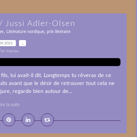
/ Jussi Adler-Olsen
,
,
ler
Littérature nordique
prix littéraire
09.2021
…
Par manou
ls, lui avait-il dit. Longtemps tu rêveras de ce
ts avant que le désir de retrouver tout cela ne
ure, regarde bien autour de...
ire la suite