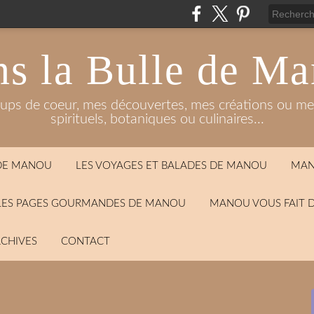
s la Bulle de M
oups de coeur, mes découvertes, mes créations ou mes
spirituels, botaniques ou culinaires...
 DE MANOU
LES VOYAGES ET BALADES DE MANOU
MAN
LES PAGES GOURMANDES DE MANOU
MANOU VOUS FAIT 
CHIVES
CONTACT