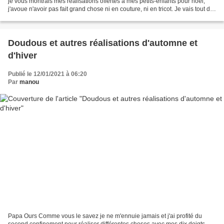
je vous montrais mes réalisations offertes à mes petits-enfants pour noël,
j'avoue n'avoir pas fait grand chose ni en couture, ni en tricot. Je vais tout de
même partager avec...
Doudous et autres réalisations d'automne et
d'hiver
Publié le 12/01/2021 à 06:20
Par
manou
Papa Ours Comme vous le savez je ne m'ennuie jamais et j'ai profité du
second confinement pour réaliser différentes choses avec mes dix doigts.