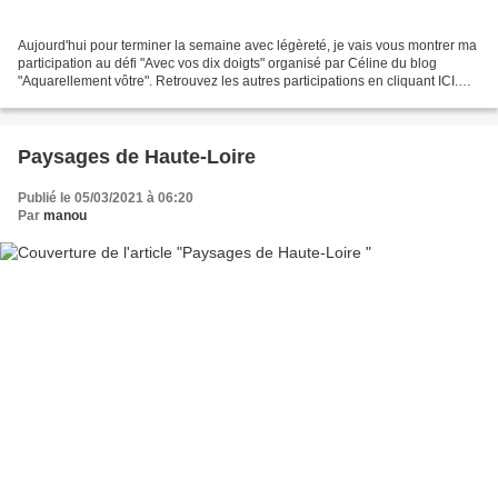
Aujourd'hui pour terminer la semaine avec légèreté, je vais vous montrer ma
participation au défi "Avec vos dix doigts" organisé par Céline du blog
"Aquarellement vôtre". Retrouvez les autres participations en cliquant ICI.
J'étais à court d'idée je l'avoue,...
Paysages de Haute-Loire
Publié le 05/03/2021 à 06:20
Par
manou