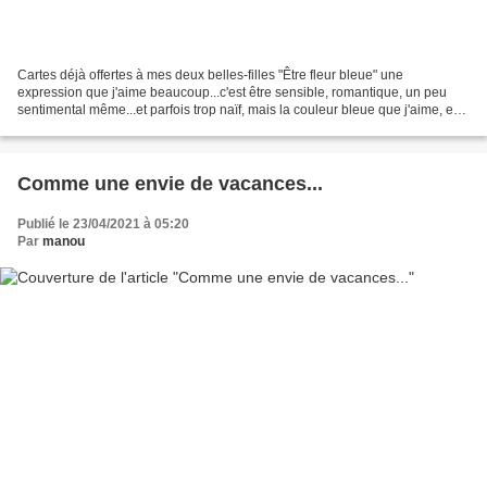
Cartes déjà offertes à mes deux belles-filles "Être fleur bleue" une
expression que j'aime beaucoup...c'est être sensible, romantique, un peu
sentimental même...et parfois trop naïf, mais la couleur bleue que j'aime, est
aussi synonyme de douceur et...
Comme une envie de vacances...
Publié le 23/04/2021 à 05:20
Par
manou