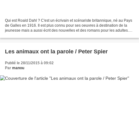
Qui est Roald Dahl ? C'est un écrivain et scénariste britannique, né au Pays
de Galles en 1916. Il est plus connu pour ses oeuvres à destination de la
jeunesse mais a aussi écrit des nouvelles et des romans pour les adultes.
Ses parents sont d'origine...
Les animaux ont la parole / Peter Spier
Publié le 28/11/2015 à 09:02
Par
manou