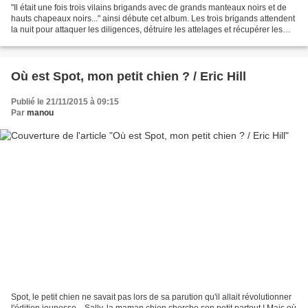
"Il était une fois trois vilains brigands avec de grands manteaux noirs et de
hauts chapeaux noirs..." ainsi débute cet album. Les trois brigands attendent
la nuit pour attaquer les diligences, détruire les attelages et récupérer les
biens des voyageurs...
Où est Spot, mon petit chien ? / Eric Hill
Publié le 21/11/2015 à 09:15
Par
manou
Spot, le petit chien ne savait pas lors de sa parution qu'il allait révolutionner
l'édition jeunesse... Sally, la maman chien cherche son petit partout ! Mais où