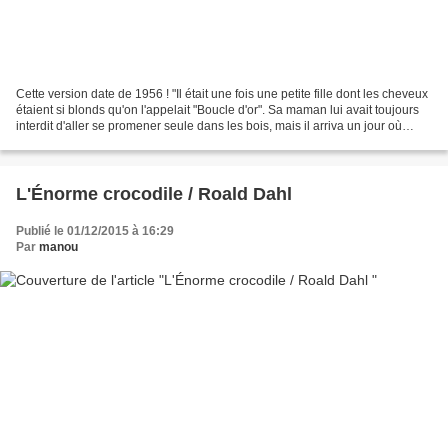
Cette version date de 1956 ! "Il était une fois une petite fille dont les cheveux
étaient si blonds qu'on l'appelait "Boucle d'or". Sa maman lui avait toujours
interdit d'aller se promener seule dans les bois, mais il arriva un jour où
Boucle d'or ne...
L'Énorme crocodile / Roald Dahl
Publié le 01/12/2015 à 16:29
Par
manou