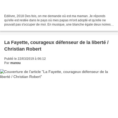
Edilivre, 2018 Des fois, on me demande où est ma maman. Je réponds
qu'elle est restée dans le pays où mes papas m'ont adopté et qu'elle ne
pouvait pas s'occuper de moi. En musique, une blanche égale deux noires. Il
n'y a pas de note jaune, mais il paraît...
La Fayette, courageux défenseur de la liberté /
Christian Robert
Publié le 22/03/2019 à 06:12
Par
manou