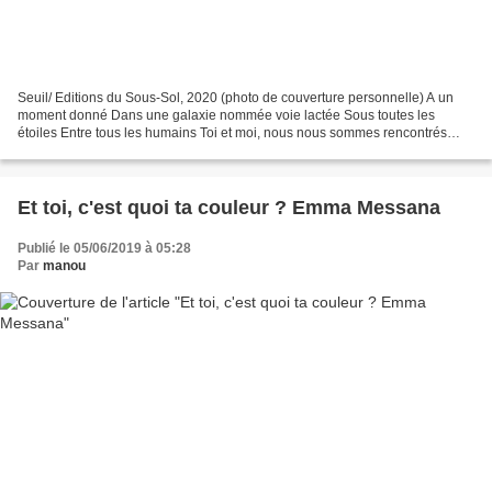
Seuil/ Editions du Sous-Sol, 2020 (photo de couverture personnelle) A un
moment donné Dans une galaxie nommée voie lactée Sous toutes les
étoiles Entre tous les humains Toi et moi, nous nous sommes rencontrés
Voici un livre-album, reçu dans le cadre d'une...
Et toi, c'est quoi ta couleur ? Emma Messana
Publié le 05/06/2019 à 05:28
Par
manou