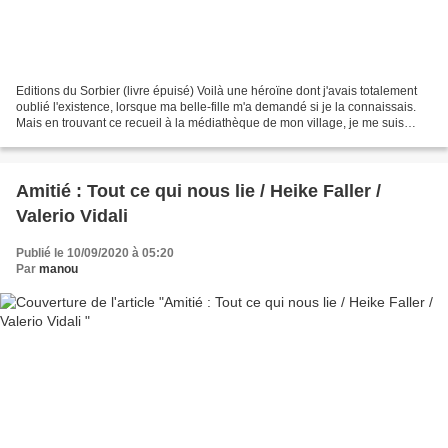
Editions du Sorbier (livre épuisé) Voilà une héroïne dont j'avais totalement
oublié l'existence, lorsque ma belle-fille m'a demandé si je la connaissais.
Mais en trouvant ce recueil à la médiathèque de mon village, je me suis
souvenue de cette adorable...
Amitié : Tout ce qui nous lie / Heike Faller /
Valerio Vidali
Publié le 10/09/2020 à 05:20
Par
manou