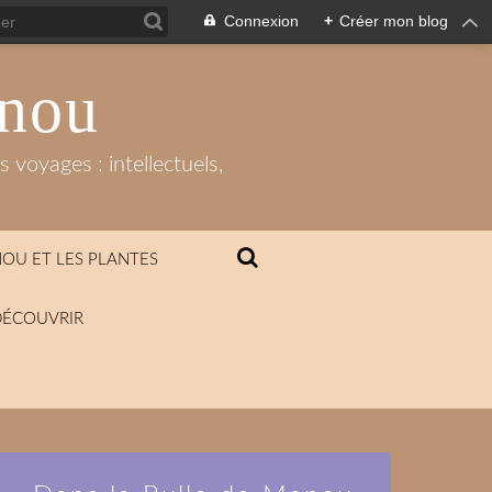
Connexion
+
Créer mon blog
anou
 voyages : intellectuels,
OU ET LES PLANTES
DÉCOUVRIR