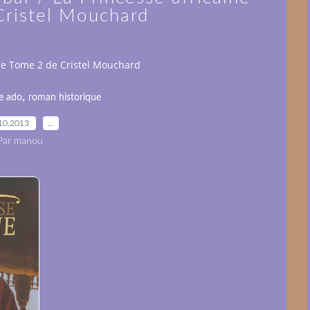
Cristel Mouchard
ine Tome 2 de Cristel Mouchard
,
re ado
roman historique
10.2013
…
Par manou