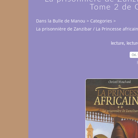
Tome 2 de 
Dans la Bulle de Manou
>
Categories
>
La prisonnière de Zanzibar / La Princesse africa
,
lecture
lectu
06.