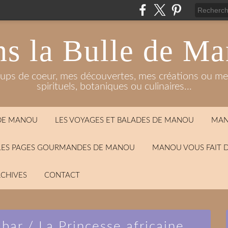
s la Bulle de M
oups de coeur, mes découvertes, mes créations ou mes
spirituels, botaniques ou culinaires...
 DE MANOU
LES VOYAGES ET BALADES DE MANOU
MAN
LES PAGES GOURMANDES DE MANOU
MANOU VOUS FAIT 
CHIVES
CONTACT
bar / La Princesse africaine