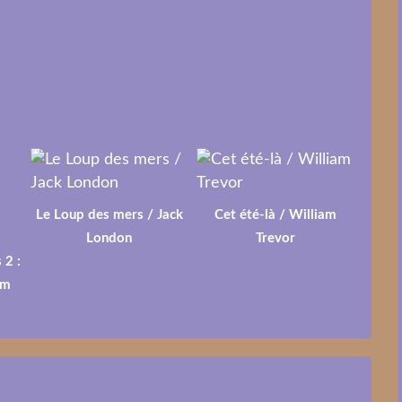
Le Loup des mers / Jack
Cet été-là / William
London
Trevor
 2 :
lm