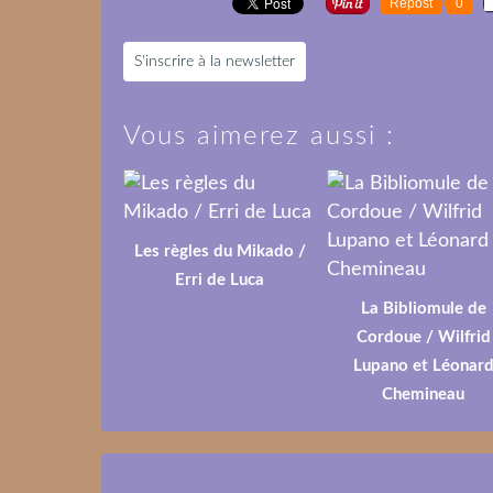
Repost
0
S'inscrire à la newsletter
Vous aimerez aussi :
Les règles du Mikado /
Erri de Luca
La Bibliomule de
Cordoue / Wilfrid
Lupano et Léonar
Chemineau