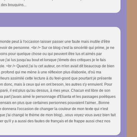
 des bouquins...
monde peut à l'occasion laisser passer une faute mais inutile d'être
voir de personne. <br /> Sur ce blog c'est la sincérité qui prime, je ne
moins pour quelque chose ou qui peuvent être lus et aimés par
 j'ai lus jusqu'au bout et lorsque j'émets des critiques je le fais
le. <br /> Quand j'ai lu cet auteur, on m'en avait dit beaucoup de bien
us profond qui me mène à une réflexion plus élaborée, d'où ma
ailleurs assimilé cette lecture à du feel-good que pourtant je présente
en donc, mais à ceux qui en ont besoin, les autres s'y ennuient. Pour
mparé, il est plus qu'au dessus, à mes yeux. Chacun est libre de son
 ma part j'avais aimé le personnage d'Elianta et les passages poétiques
e pensais en plus que certaines personnes pouvaient l'aimer...Bonne
me donnera l'occasion de changer la couleur de mon texte qui n'est
 que j'ai changé le thème de mon blog)...vous voyez vous avez bien fait
uer qu'il y a aussi des fautes de français et de frappe aussi chez nos