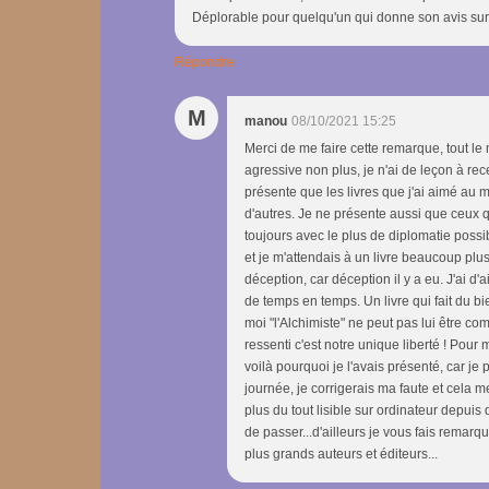
Déplorable pour quelqu'un qui donne son avis sur
Répondre
M
manou
08/10/2021 15:25
Merci de me faire cette remarque, tout le 
agressive non plus, je n'ai de leçon à rece
présente que les livres que j'ai aimé au 
d'autres. Je ne présente aussi que ceux que
toujours avec le plus de diplomatie possib
et je m'attendais à un livre beaucoup pl
déception, car déception il y a eu. J'ai d'
de temps en temps. Un livre qui fait du bi
moi "l'Alchimiste" ne peut pas lui être co
ressenti c'est notre unique liberté ! Pour
voilà pourquoi je l'avais présenté, car j
journée, je corrigerais ma faute et cela 
plus du tout lisible sur ordinateur depuis
de passer...d'ailleurs je vous fais remarq
plus grands auteurs et éditeurs...