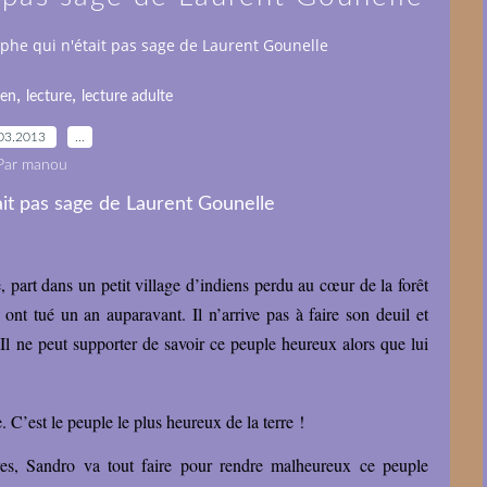
ophe qui n'était pas sage de Laurent Gounelle
,
,
ien
lecture
lecture adulte
03.2013
…
Par manou
 part dans un petit village d’indiens perdu au cœur de la forêt
t tué un an auparavant. Il n’arrive pas à faire son deuil et
. Il ne peut supporter de savoir ce peuple heureux alors que lui
 C’est le peuple le plus heureux de la terre !
s, Sandro va tout faire pour rendre malheureux ce peuple