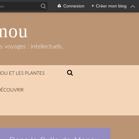
Connexion
+
Créer mon blog
anou
 voyages : intellectuels,
OU ET LES PLANTES
DÉCOUVRIR