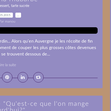
,
essert
tarte sucrée
05.2015
…
Par manou
in... Alors qu'en Auvergne je les récolte de fin
e moment de couper les plus grosses côtes devenues
i se trouvent dessous de...
ire la suite
 "Qu'est-ce que l'on mange
rd'hui?"...