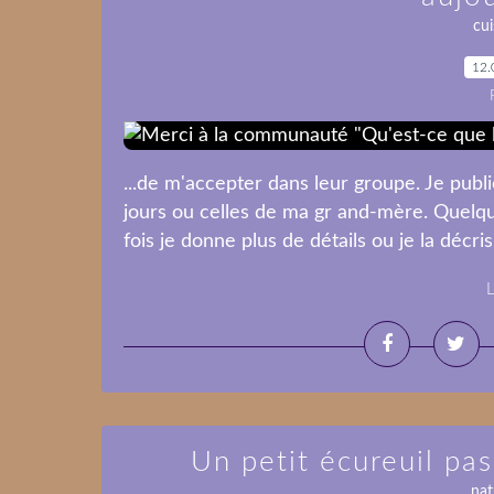
cui
12.
...de m'accepter dans leur groupe. Je pub
jours ou celles de ma gr and-mère. Quelque
fois je donne plus de détails ou je la décris
L
Un petit écureuil pas
nat