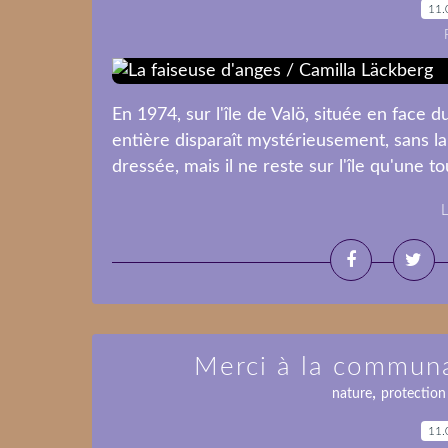
11.
En 1974, sur l'île de Valö, située en face d
entière disparaît mystérieusement, sans la
dressée, mais il ne reste sur l'île qu'une tou
L
Merci à la communa
,
nature
protection
11.