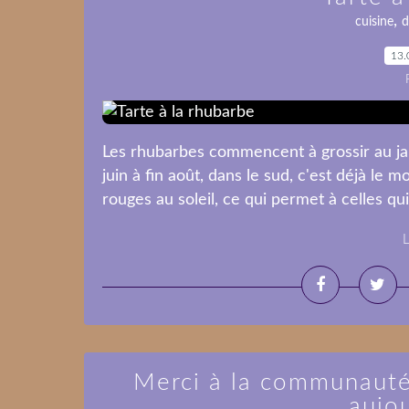
,
cuisine
d
13.
Les rhubarbes commencent à grossir au jard
juin à fin août, dans le sud, c'est déjà l
rouges au soleil, ce qui permet à celles qu
L
Merci à la communauté
aujou