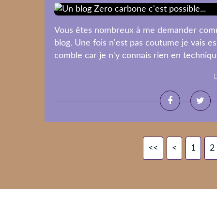
Vous êtes nombreux à me demander commen
blog. Une fois n'est pas coutume je vais e
comble car je n'y connais rien en technique 
L
<<
<
1
2