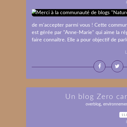
de m'accepter parmi vous ! Cette commun
est gérée par "Anne-Marie" qui aime la r
faire connaître. Elle a pour objectif de pa
L
Un blog Zero car
,
overblog
environneme
11.