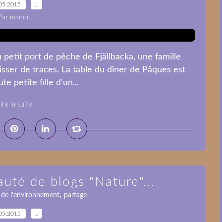
05.2015
…
Par manou
u petit port de pêche de Fjällbacka, une famille
isser de traces. La table du dîner de Pâques est
te petite fille d'un...
ire la suite
uté de blogs "Nature"...
,
 de l'environnement
partage
05.2015
…