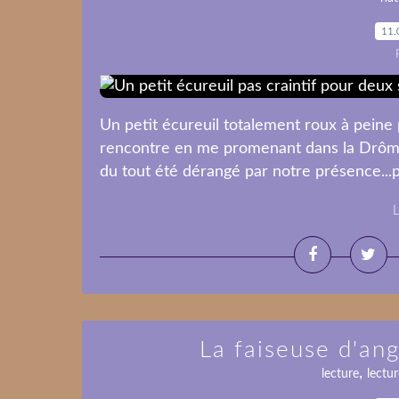
11.
Un petit écureuil totalement roux à peine pl
rencontre en me promenant dans la Drôme 
du tout été dérangé par notre présence...po
L
La faiseuse d'an
,
lecture
lectur