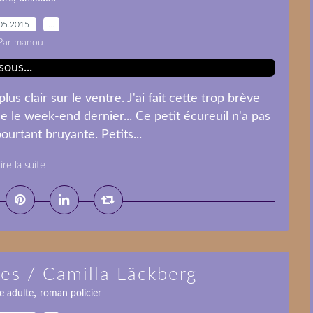
05.2015
…
Par manou
us clair sur le ventre. J'ai fait cette trop brève
le week-end dernier... Ce petit écureuil n'a pas
urtant bruyante. Petits...
ire la suite
ges / Camilla Läckberg
,
e adulte
roman policier