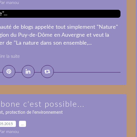
Par manou
auté de blogs appelée tout simplement "Nature"
égion du Puy-de-Dôme en Auvergne et veut la
rler de "La nature dans son ensemble,...
ire la suite
bone c'est possible...
,
nt
protection de l'environnement
05.2015
…
Par manou