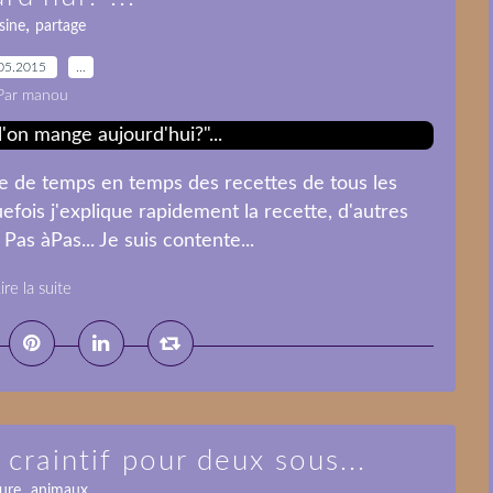
,
sine
partage
05.2015
…
Par manou
lie de temps en temps des recettes de tous les
fois j'explique rapidement la recette, d'autres
 Pas àPas... Je suis contente...
ire la suite
 craintif pour deux sous...
,
ure
animaux