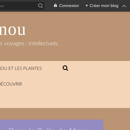
Connexion
+
Créer mon blog
anou
 voyages : intellectuels,
OU ET LES PLANTES
DÉCOUVRIR