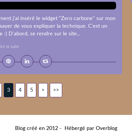
t j'ai inséré le widget "Zero carbone" sur mon
ssayer de vous expliquer la technique. C'est un
:) D'abord, se rendre sur le site...
ire la suite
3
4
5
>
>>
Blog créé en 2012 - Hébergé par
Overblog