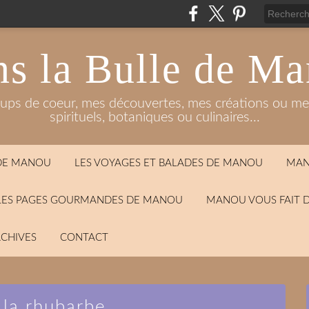
s la Bulle de M
oups de coeur, mes découvertes, mes créations ou mes
spirituels, botaniques ou culinaires...
 DE MANOU
LES VOYAGES ET BALADES DE MANOU
MAN
LES PAGES GOURMANDES DE MANOU
MANOU VOUS FAIT 
CHIVES
CONTACT
 la rhubarbe