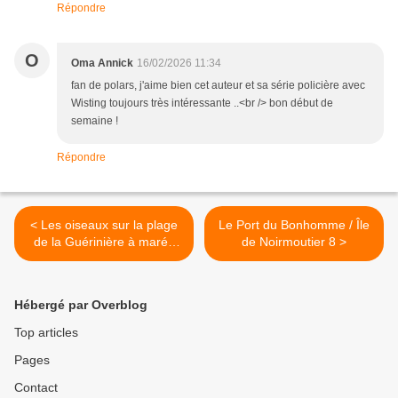
Répondre
O
Oma Annick
16/02/2026 11:34
fan de polars, j'aime bien cet auteur et sa série policière avec
Wisting toujours très intéressante ..<br /> bon début de
semaine !
Répondre
< Les oiseaux sur la plage
Le Port du Bonhomme / Île
de la Guérinière à marée
de Noirmoutier 8 >
basse / Île de Noirmoutier 7
Hébergé par Overblog
Top articles
Pages
Contact