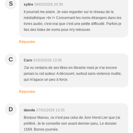
S
sylire
04/03/2026 20:39
Il pourrait me plaire. Je vais regarder sur le réseau de la
médiathèque.<br /> Concernant les noms étrangers dans les
livres audio, c'est vrai que c'est une petite difficulté. Parfois je
fais des listes de noms pour m'y retrouver.
Répondre
C
Caro
01/03/2026 13:56
J'ai vu certains de ses titres en librairie mais je n'ai encore
jamais lu cet auteur. A découvrir, surtout sans violence inutile,
qui m'agace un peu à force.
Répondre
D
dasola
27/02/2026 13:35
Bonjour Manou, ce n'est pas celui de Jorn Horst Lier que j'ai
préféré. Je te conseille son avant-dernier paru, Le dossier
1569. Bonne journée.