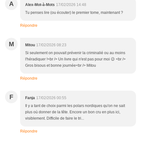
A
Alex-Mot-à-Mots
17/02/2026 14:48
Tu penses lire (ou écouter) le premier tome, maintenant ?
Répondre
M
Mitou
17/02/2026 08:23
Si seulement on pouvait prévenir la criminalié ou au moins
l'héradiquer !<br /> Un livre qui n'est pas pour moi 😉 <br />
Gros bisous et bonne journée<br /> Mitou
Répondre
F
Fanja
17/02/2026 00:55
Il y a tant de choix parmi les polars nordiques qu'on ne sait
plus où donner de la tête. Encore un bon cru en plus ici,
visiblement. Difficile de faire le tri...
Répondre