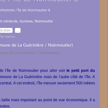
onhomme / Île de Noirmoutier 8
,
,
rt ostréicole
tourisme
Noirmoutier
02.2026
…
Par manou
une de La Guérinière / Noirmoutier)
 l'île de Noirmoutier pour aller voir
le petit port du
ommune de La Guérinière mais de l'autre côté de l'île. A
er central. A cet endroit, l'île mesure seulement 500 mètres
a taille mais important au point de vue économique. Il a
inière.