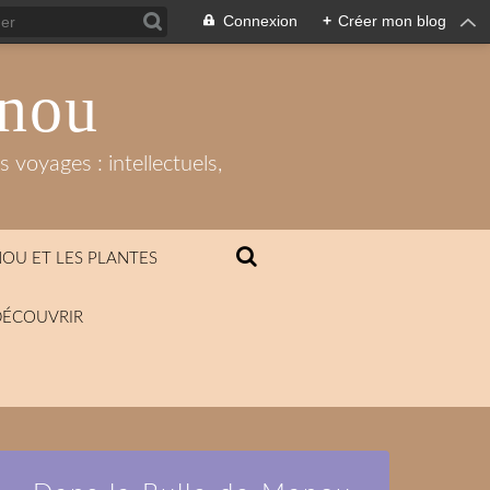
Connexion
+
Créer mon blog
anou
 voyages : intellectuels,
OU ET LES PLANTES
DÉCOUVRIR