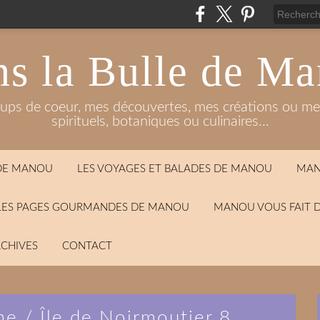
s la Bulle de M
oups de coeur, mes découvertes, mes créations ou mes
spirituels, botaniques ou culinaires...
 DE MANOU
LES VOYAGES ET BALADES DE MANOU
MAN
LES PAGES GOURMANDES DE MANOU
MANOU VOUS FAIT 
CHIVES
CONTACT
e / Île de Noirmoutier 8