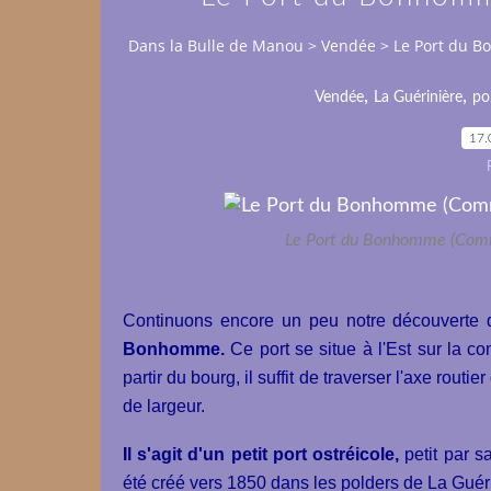
Dans la Bulle de Manou
>
Vendée
>
Le Port du B
,
,
Vendée
La Guérinière
po
17.
Le Port du Bonhomme (Comm
Continuons encore un peu notre découverte de
Bonhomme.
Ce port se situe à l'Est sur la c
partir du bourg, il suffit de traverser l'axe routi
de largeur.
Il s'agit d'un petit port ostréicole,
petit par s
été créé vers 1850 dans les polders de La Guér