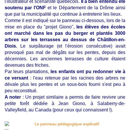
l'illustrateur et scénariste québécois.
Il a bien entendu été
soutenu par l'ONF
et le Département de la Drôme ainsi
que par la municipalité qui continue à entretenir les lieux.
Comme il est indiqué sur le panneau ci-dessous, lors de la
mise en place du "projet Giono",
les élèves des écoles
ont marché dans les pas du berger et plantés 3000
arbres sur les terrasses au dessus de Châtillon-en-
Diois.
Le surpâturage (et l'érosion consécutive) avait
provoqué pas mal de dégâts sur les pentes, depuis des
décennies. Les anciennes terrasses de culture étaient
devenues des friches.
Par leurs plantations,
les enfants ont pu redonner vie à
ce versant
: l'eau retenue par les racines des arbres ne
dévale plus les pentes et un sous-bois fourni s'est peu à
peu reconstitué.
A noter
: Un projet similaire a permis de faire revivre une
petite forêt dédiée à Jean Giono, à Salaberry-de-
Valleyfield, au Canada (pour ceux qui connaissent !).