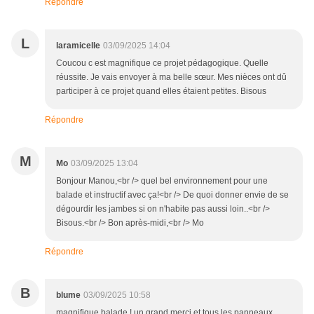
Répondre
L
laramicelle
03/09/2025 14:04
Coucou c est magnifique ce projet pédagogique. Quelle
réussite. Je vais envoyer à ma belle sœur. Mes nièces ont dû
participer à ce projet quand elles étaient petites. Bisous
Répondre
M
Mo
03/09/2025 13:04
Bonjour Manou,<br /> quel bel environnement pour une
balade et instructif avec ça!<br /> De quoi donner envie de se
dégourdir les jambes si on n'habite pas aussi loin..<br />
Bisous.<br /> Bon après-midi,<br /> Mo
Répondre
B
blume
03/09/2025 10:58
magnifique balade ! un grand merci et tous les panneaux