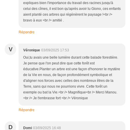
expliques bien l'importance du travail des racines jusqu'à
celui des cîmes, il est bon qu'après avoir lu Giono, ces enfants
aient planté ces arbres qui régénèrent le paysage !<br />
bravo à eux <br /> amitié .
Répondre
V
Véronique
03/09/2025 17:53
Oui,tu avais une belle lumière durant cette balade forestière.
Je pense que l'on peut dire que cette forêt est
éducative.Planter un arbre est une façon d'honorer le mystère
de la Vie en nous, de façon profondément symbolique et
d'aligner nos forces avec celles des nombreux êtres de la
Terre, sans qui nous ne pourrions vivre. Cette forêt un
exemple ou bat la Vie.<br /> Magnifique<br /> Merci Manou.
<br /> Je t'embrasse fort <br /> Véronique
Répondre
D
Domi
03/09/2025 16:48