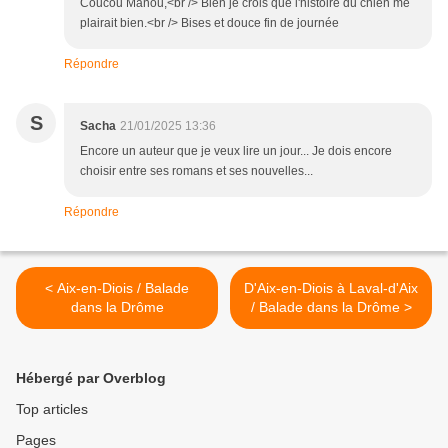
Coucou Manou,<br /> Bien je crois que l'histoire du chien me
plairait bien.<br /> Bises et douce fin de journée
Répondre
S
Sacha
21/01/2025 13:36
Encore un auteur que je veux lire un jour... Je dois encore
choisir entre ses romans et ses nouvelles...
Répondre
< Aix-en-Diois / Balade
D'Aix-en-Diois à Laval-d'Aix
dans la Drôme
/ Balade dans la Drôme >
Hébergé par Overblog
Top articles
Pages