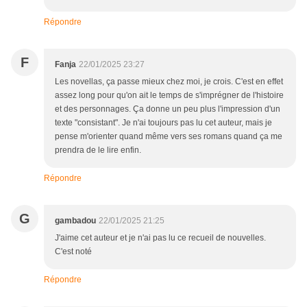
Répondre
F
Fanja
22/01/2025 23:27
Les novellas, ça passe mieux chez moi, je crois. C'est en effet
assez long pour qu'on ait le temps de s'imprégner de l'histoire
et des personnages. Ça donne un peu plus l'impression d'un
texte "consistant". Je n'ai toujours pas lu cet auteur, mais je
pense m'orienter quand même vers ses romans quand ça me
prendra de le lire enfin.
Répondre
G
gambadou
22/01/2025 21:25
J'aime cet auteur et je n'ai pas lu ce recueil de nouvelles.
C'est noté
Répondre