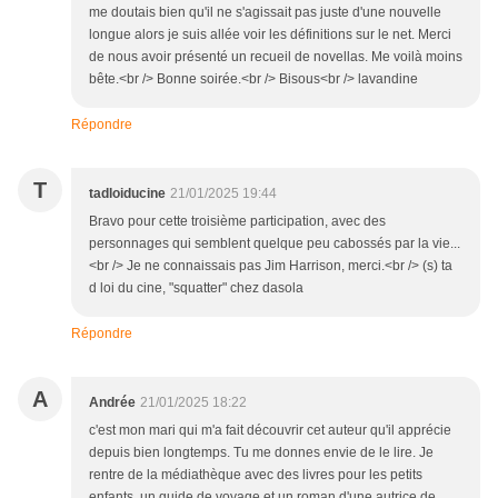
me doutais bien qu'il ne s'agissait pas juste d'une nouvelle
longue alors je suis allée voir les définitions sur le net. Merci
de nous avoir présenté un recueil de novellas. Me voilà moins
bête.<br /> Bonne soirée.<br /> Bisous<br /> lavandine
Répondre
T
tadloiducine
21/01/2025 19:44
Bravo pour cette troisième participation, avec des
personnages qui semblent quelque peu cabossés par la vie...
<br /> Je ne connaissais pas Jim Harrison, merci.<br /> (s) ta
d loi du cine, "squatter" chez dasola
Répondre
A
Andrée
21/01/2025 18:22
c'est mon mari qui m'a fait découvrir cet auteur qu'il apprécie
depuis bien longtemps. Tu me donnes envie de le lire. Je
rentre de la médiathèque avec des livres pour les petits
enfants, un guide de voyage et un roman d'une autrice de