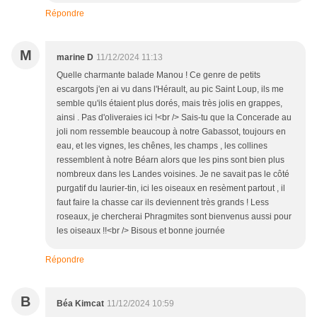
Répondre
M
marine D
11/12/2024 11:13
Quelle charmante balade Manou ! Ce genre de petits
escargots j'en ai vu dans l'Hérault, au pic Saint Loup, ils me
semble qu'ils étaient plus dorés, mais très jolis en grappes,
ainsi . Pas d'oliveraies ici !<br /> Sais-tu que la Concerade au
joli nom ressemble beaucoup à notre Gabassot, toujours en
eau, et les vignes, les chênes, les champs , les collines
ressemblent à notre Béarn alors que les pins sont bien plus
nombreux dans les Landes voisines. Je ne savait pas le côté
purgatif du laurier-tin, ici les oiseaux en resèment partout , il
faut faire la chasse car ils deviennent très grands ! Less
roseaux, je chercherai Phragmites sont bienvenus aussi pour
les oiseaux !!<br /> Bisous et bonne journée
Répondre
B
Béa Kimcat
11/12/2024 10:59