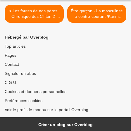
< Les fautes de nos pères :
Être garçon - La masculinité
Chronique des Clifton 2 /
à contre-courant /Karim
Jeffrey Archer
Ouaffi et Mikankey >
Hébergé par Overblog
Top articles
Pages
Contact
Signaler un abus
C.G.U.
Cookies et données personnelles
Préférences cookies
Voir le profil de manou sur le portail Overblog
Créer un blog sur Overblog