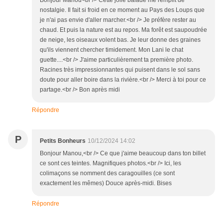
Bonjour Manou<br /> Cette jolie balade me remplit de
nostalgie. Il fait si froid en ce moment au Pays des Loups que
je n'ai pas envie d'aller marcher.<br /> Je préfère rester au
chaud. Et puis la nature est au repos. Ma forêt est saupoudrée
de neige, les oiseaux volent bas. Je leur donne des graines
qu'ils viennent chercher timidement. Mon Lani le chat
guette....<br /> J'aime particulièrement ta première photo.
Racines très impressionnantes qui puisent dans le sol sans
doute pour aller boire dans la rivière.<br /> Merci à toi pour ce
partage.<br /> Bon après midi
Répondre
P
Petits Bonheurs
10/12/2024 14:02
Bonjour Manou,<br /> Ce que j'aime beaucoup dans ton billet
ce sont ces teintes. Magnifiques photos.<br /> Ici, les
colimaçons se nomment des caragouilles (ce sont
exactement les mêmes) Douce après-midi. Bises
Répondre