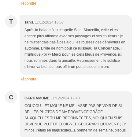
Répondre
T
Tania
11/12/2024 18:57
Après ta balade à la chapelle Saint-Marcellin, celle-ci est
encore plus attirante avec ses paysages et ses couleurs : je
ne m'attendais pas à ces aiguilles rousses des génévriers en
automne. Drôle de nom pour ce ruisseau, la Concernade, il
m'intrigue.<br /> Merci pour les ciels bleus de Provence, ici
nous sommes dans la grisaille. Heureusement, le solstice
d'hiver va bientôt nous offrir un peu plus de lumière.
Répondre
C
CARDAMOME
11/12/2024 12:40
COUCOU... ET MOI JE NE ME LASSE PAS DE VOIR DE SI
BELLES PHOTOS DE MA PROVENCE GRÂCE
AUXQUELLES TU ME RECONNECTES, MOI QUI EN SUIS
DEVENUE PLUTÔT ELOIGNEE GEOGRAPHIQUEMENT ( Oh
mince, j'étais en majuscules...). bonne fin de semaine, bisous