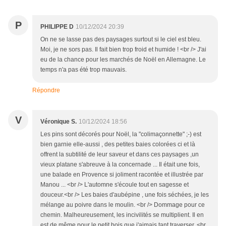
P
PHILIPPE D
10/12/2024 20:39
On ne se lasse pas des paysages surtout si le ciel est bleu.
Moi, je ne sors pas. Il fait bien trop froid et humide ! <br /> J'ai
eu de la chance pour les marchés de Noël en Allemagne. Le
temps n'a pas été trop mauvais.
Répondre
V
Véronique S.
10/12/2024 18:56
Les pins sont décorés pour Noël, la "colimaçonnette" ;-) est
bien garnie elle-aussi , des petites baies colorées ci et là
offrent la subtilité de leur saveur et dans ces paysages ,un
vieux platane s'abreuve à la concernade ... Il était une fois,
une balade en Provence si joliment racontée et illustrée par
Manou ... <br /> L'automne s'écoule tout en sagesse et
douceur.<br /> Les baies d'aubépine , une fois séchées, je les
mélange au poivre dans le moulin. <br /> Dommage pour ce
chemin. Malheureusement, les incivilités se multiplient. Il en
est de même pour le petit bois que j'aimais tant traverser. <br