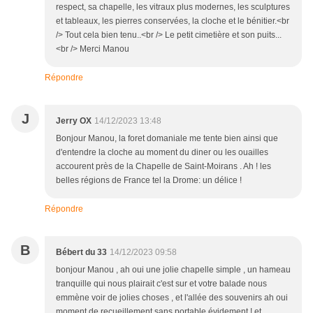
respect, sa chapelle, les vitraux plus modernes, les sculptures
et tableaux, les pierres conservées, la cloche et le bénitier.<br
/> Tout cela bien tenu..<br /> Le petit cimetière et son puits...
<br /> Merci Manou
Répondre
J
Jerry OX
14/12/2023 13:48
Bonjour Manou, la foret domaniale me tente bien ainsi que
d'entendre la cloche au moment du diner ou les ouailles
accourent près de la Chapelle de Saint-Moirans . Ah ! les
belles régions de France tel la Drome: un délice !
Répondre
B
Bébert du 33
14/12/2023 09:58
bonjour Manou , ah oui une jolie chapelle simple , un hameau
tranquille qui nous plairait c'est sur et votre balade nous
emmène voir de jolies choses , et l'allée des souvenirs ah oui
moment de recueillement sans portable évidement ! et