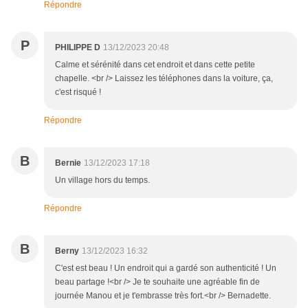
Répondre
P
PHILIPPE D
13/12/2023 20:48
Calme et sérénité dans cet endroit et dans cette petite
chapelle. <br /> Laissez les téléphones dans la voiture, ça,
c'est risqué !
Répondre
B
Bernie
13/12/2023 17:18
Un village hors du temps.
Répondre
B
Berny
13/12/2023 16:32
C'est est beau ! Un endroit qui a gardé son authenticité ! Un
beau partage !<br /> Je te souhaite une agréable fin de
journée Manou et je t'embrasse très fort.<br /> Bernadette.