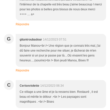
l'intérieur de la chapelle est très beau j'aime beaucoup ! merci
pour les photos si belles gros bisous de nous deux merci
++++ .... a+
Répondre
G
gitantroubadour
14/12/2023 07:51
Bonjour Manou<br /> Une région que je connais très mal, j'ai
dû faire une recherche pour me situer, je tâcherai de m'en
souvenir si un jour je passe par là....Où vivaient les gens
heureux.....(sourire)<br /> Bon jeudi Manou, Bises !!!
Répondre
C
Ceriseviolette
14/12/2023 06:34
Ce village a une âme et je la ressens bien. Restauré , il est
beau et mérite le détour .<br /> Les paysages sont
magnifiques . <br /> Bises