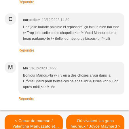
Répondre
C
carpediem
13/12/2023 14:39
Une jolie balade paisible et reposante, ça fait un bien fou !<br
/> Trop jolie cette petite chapelle.<br /> Merci Manou pour ce
beau partage.<br /> Belle journée, gros bisous<br /> Lili
Répondre
M
Mo
13/12/2023 14:27
Bonjour Manou,<br /> il y en a des choses à voir dans la
Drôme! Merci pour toutes ces balades!<br /> Bises.<br /> Bon
après-midi,<br /> Mo
Répondre
< Coeur de maman /
Où vivaient les gens
Valentina Manuzzato et
heureux / Joyce Maynard >