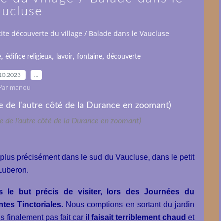
aucluse
tite découverte du village / Balade dans le Vaucluse
,
,
,
,
e
édifice religieux
lavoir
fontaine
découverte
10.2023
…
Par manou
se de l'autre côté de la Durance en zoomant)
plus précisément dans le sud du Vaucluse, dans le petit
 Luberon.
le but précis de visiter, lors des Journées du
tes Tinctoriales.
Nous comptions en sortant du jardin
ns finalement pas fait car
il faisait terriblement chaud
et