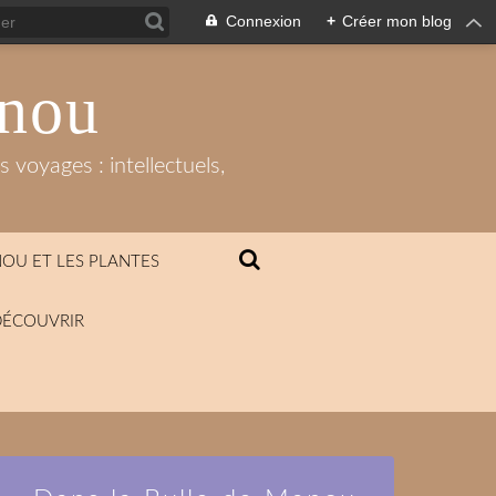
Connexion
+
Créer mon blog
anou
 voyages : intellectuels,
OU ET LES PLANTES
DÉCOUVRIR