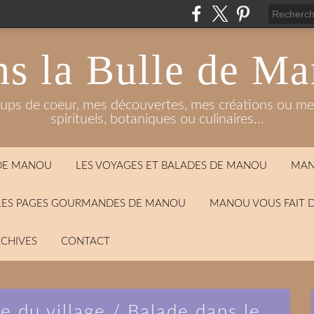
s la Bulle de M
oups de coeur, mes découvertes, mes créations ou mes
spirituels, botaniques ou culinaires...
 DE MANOU
LES VOYAGES ET BALADES DE MANOU
MAN
LES PAGES GOURMANDES DE MANOU
MANOU VOUS FAIT 
CHIVES
CONTACT
e du village / Balade dans le