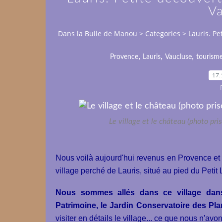
V
Dans la Bulle de Manou
>
Categories
>
Lauris. Pe
,
,
,
Provence
Lauris
Vaucluse
tourism
17.
Le village et le château (photo pri
Nous voilà aujourd'hui revenus en Provence et 
village perché de Lauris, situé au pied du Petit
Nous sommes allés dans ce village dans 
Patrimoine, le Jardin Conservatoire des Plan
visiter en détails le village... ce que nous n'avo