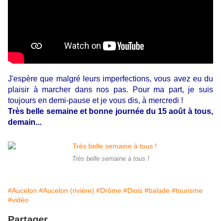
J'espère que malgré leurs imperfections, vous avez eu du
plaisir à marcher dans nos pas. Pour ma part, je suis
toujours en demi-pause et je vous dis, à mercredi !
Très belle semaine et bonne journée du 15 août à tous,
demain...
Très belle semaine à tous !
#Aucelon
#Aucelon (rivière)
#Drôme
#Diois
#balade
#tourisme
#vidéo
Partager