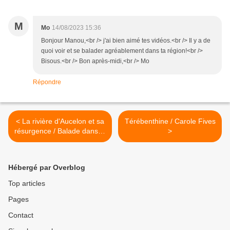
M
Mo
14/08/2023 15:36
Bonjour Manou,<br /> j'ai bien aimé tes vidéos.<br /> Il y a de
quoi voir et se balader agréablement dans ta région!<br />
Bisous.<br /> Bon après-midi,<br /> Mo
Répondre
< La rivière d'Aucelon et sa
Térébenthine / Carole Fives
résurgence / Balade dans la
>
Drôme
Hébergé par Overblog
Top articles
Pages
Contact