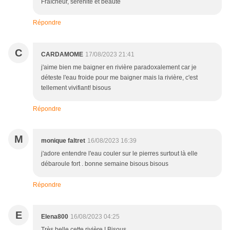
Fraîcheur, sérénité et beauté
Répondre
C
CARDAMOME
17/08/2023 21:41
j'aime bien me baigner en rivière paradoxalement car je
déteste l'eau froide pour me baigner mais la rivière, c'est
tellement vivifiant! bisous
Répondre
M
monique faltret
16/08/2023 16:39
j'adore entendre l'eau couler sur le pierres surtout là elle
débaroule fort . bonne semaine bisous bisous
Répondre
E
Elena800
16/08/2023 04:25
Très belle cette rivière ! Bisous