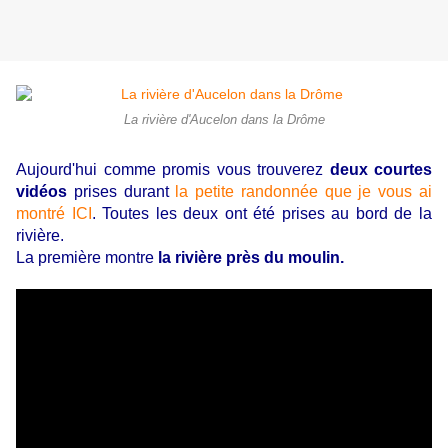
La rivière d'Aucelon dans la Drôme
Aujourd'hui comme promis vous trouverez
deux courtes
vidéos
prises durant
la petite randonnée que je vous ai
montré ICI
. Toutes les deux ont été prises au bord de la
rivière.
La première montre
la rivière près du moulin.